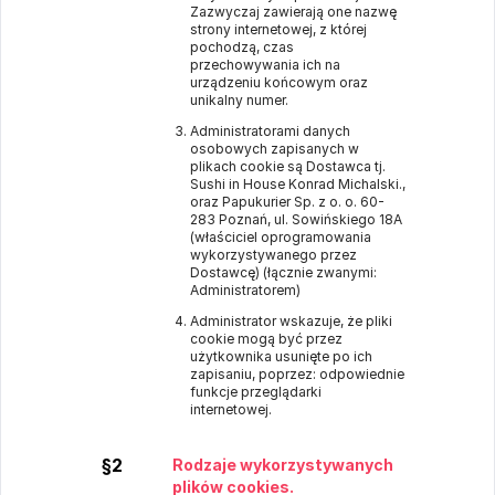
Zazwyczaj zawierają one nazwę
strony internetowej, z której
pochodzą, czas
przechowywania ich na
urządzeniu końcowym oraz
unikalny numer.
Administratorami danych
osobowych zapisanych w
plikach cookie są Dostawca tj.
Sushi in House Konrad Michalski.,
oraz Papukurier Sp. z o. o. 60-
283 Poznań, ul. Sowińskiego 18A
(właściciel oprogramowania
wykorzystywanego przez
Dostawcę) (łącznie zwanymi:
Administratorem)
Administrator wskazuje, że pliki
cookie mogą być przez
użytkownika usunięte po ich
zapisaniu, poprzez: odpowiednie
funkcje przeglądarki
internetowej.
§2
Rodzaje wykorzystywanych
plików cookies.