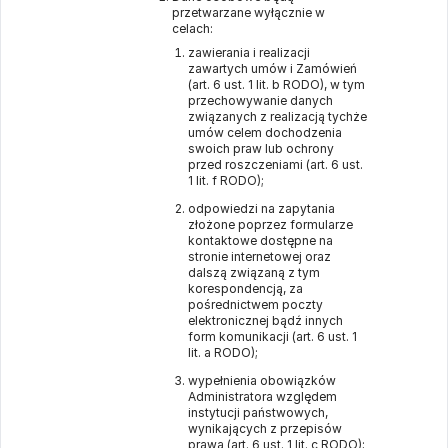
przetwarzane wyłącznie w
celach:
zawierania i realizacji
zawartych umów i Zamówień
(art. 6 ust. 1 lit. b RODO), w tym
przechowywanie danych
związanych z realizacją tychże
umów celem dochodzenia
swoich praw lub ochrony
przed roszczeniami (art. 6 ust.
1 lit. f RODO);
odpowiedzi na zapytania
złożone poprzez formularze
kontaktowe dostępne na
stronie internetowej oraz
dalszą związaną z tym
korespondencją, za
pośrednictwem poczty
elektronicznej bądź innych
form komunikacji (art. 6 ust. 1
lit. a RODO);
wypełnienia obowiązków
Administratora względem
instytucji państwowych,
wynikających z przepisów
prawa (art. 6 ust. 1 lit. c RODO);