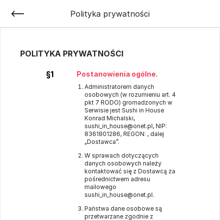
Polityka prywatności
POLITYKA PRYWATNOŚCI
§1
Postanowienia ogólne.
Administratorem danych
osobowych (w rozumieniu art. 4
pkt 7 RODO) gromadzonych w
Serwisie jest Sushi in House
Konrad Michalski,
sushi_in_house@onet.pl, NIP:
8361801286, REGON: , dalej
„Dostawca”.
W sprawach dotyczących
danych osobowych należy
kontaktować się z Dostawcą za
pośrednictwem adresu
mailowego
sushi_in_house@onet.pl.
Państwa dane osobowe są
przetwarzane zgodnie z