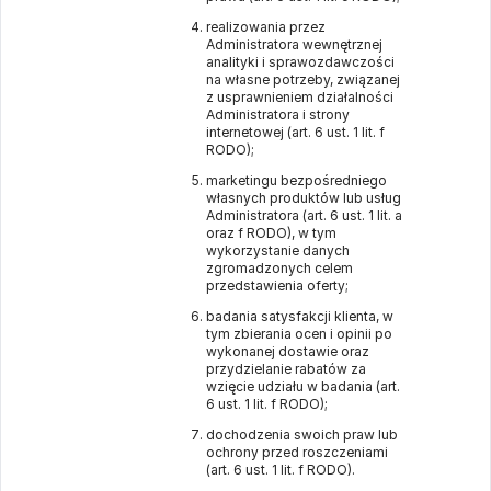
realizowania przez
Administratora wewnętrznej
analityki i sprawozdawczości
na własne potrzeby, związanej
z usprawnieniem działalności
Administratora i strony
internetowej (art. 6 ust. 1 lit. f
RODO);
marketingu bezpośredniego
własnych produktów lub usług
Administratora (art. 6 ust. 1 lit. a
oraz f RODO), w tym
wykorzystanie danych
zgromadzonych celem
przedstawienia oferty;
badania satysfakcji klienta, w
tym zbierania ocen i opinii po
wykonanej dostawie oraz
przydzielanie rabatów za
wzięcie udziału w badania (art.
6 ust. 1 lit. f RODO);
dochodzenia swoich praw lub
ochrony przed roszczeniami
(art. 6 ust. 1 lit. f RODO).