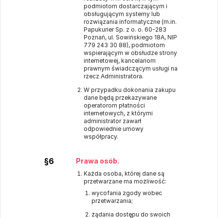
podmiotom dostarczającym i
obsługującym systemy lub
rozwiązania informatyczne (m.in.
Papukurier Sp. z o. o. 60-283
Poznań, ul. Sowińskiego 18A, NIP
779 243 30 88), podmiotom
wspierającym w obsłudze strony
internetowej, kancelariom
prawnym świadczącym usługi na
rzecz Administratora.
W przypadku dokonania zakupu
dane będą przekazywane
operatorom płatności
internetowych, z którymi
administrator zawarł
odpowiednie umowy
współpracy.
§6
Prawa osób.
Każda osoba, której dane są
przetwarzane ma możliwość:
wycofania zgody wobec
przetwarzania;
żądania dostępu do swoich