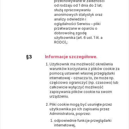
przechowywane w zależności
od rodzaju od 1 dnia do 2 lat;
służą opracowywaniu
anonimowych statystyk oraz
analizy odwiedzin i
oglądalności Serwisu – pliki
przetwarzane w oparciu o
dobrowolną zgodę
użytkownika (art. 6 ust. 1 lit. a
RODO),;
§3
Informacje szczegółowe.
Użytkownik ma możliwość określenia
warunków korzystania z plików cookie za
pomocą ustawień własnej przeglądarki
internetowej - oznacza to, że może np.
częściowo ograniczyć (np. czasowo) lub
całkowicie wyłączyć możliwość
zapisywania plików cookie na swoim
urządzeniu.
Pliki cookie mogą być usunięte przez
użytkownika po ich zapisaniu przez
Administratora, poprzez:
odpowiednie funkcje przeglądarki
internetowej,