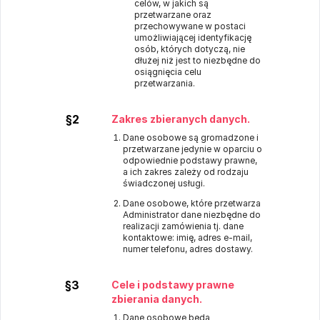
celów, w jakich są
przetwarzane oraz
przechowywane w postaci
umożliwiającej identyfikację
osób, których dotyczą, nie
dłużej niż jest to niezbędne do
osiągnięcia celu
przetwarzania.
§2
Zakres zbieranych danych.
Dane osobowe są gromadzone i
przetwarzane jedynie w oparciu o
odpowiednie podstawy prawne,
a ich zakres zależy od rodzaju
świadczonej usługi.
Dane osobowe, które przetwarza
Administrator dane niezbędne do
realizacji zamówienia tj. dane
kontaktowe: imię, adres e-mail,
numer telefonu, adres dostawy.
§3
Cele i podstawy prawne
zbierania danych.
Dane osobowe będą