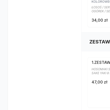
KOLOROWE
ŁOSOŚ / SE
OGÓREK / S
34,00 zł
ZESTAW
1.ZESTA
HOSOMAKI S
SAKE YAKI 8
47,00 zł