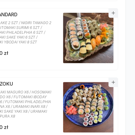
TANDARD
SAKE 2 SZT / NIGIRI TAMAGO 2
UTOMAKI SURIMI 6 SZT /
KI PHILADELPHIA 6 SZT /
KI SAKE YAKI 6 SZT /
I YBODAI YAKI 8 SZT
0 zł
AZOKU
KI MAGURO X6 / HOSOMAKI
O X6 / FUTOMAKI IBODAY
X6 / FUTOMAKI PHILADELPHIA
A X6 / URAMAKI INARI X8 /
I SAKE YAKI X8 / URAMAKI
PURA X8
0 zł