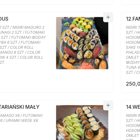
IOUS
12.FA
2 SZT / NIGIRI MAGURO 2
NIGIRI 
 UNAGI 2 SZT / FUTOMAKI
SZT / 
6 SZT / FUTOMAKI IBODAY
HOSOMA
BA 6 SZT / FUTOMAKI
HOSOMA
SZT / COLOR ROLL
SAKE Y
ANGO 8 SZT / COLOR
PHILAD
OW 4 SZT / COLOR ROLL
OMLET 
SZT
IBODAY 
TUNA 4
SZT / 
250,0
TARIAŃSKI MAŁY
14.W
AMAGO X6 / FUTOMAKI
NIGIRI 
X6 / URAMKI WEGE X8
SZT / 
HOSOMA
HOSOMA
OMLET 