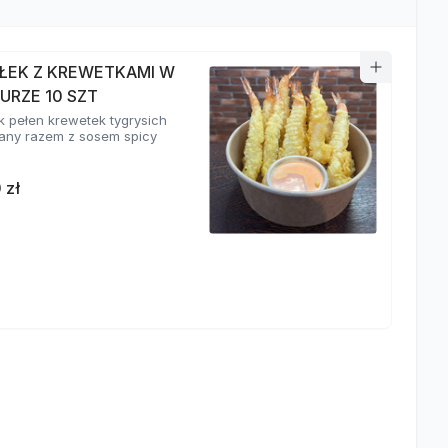
ŁEK Z KREWETKAMI W
URZE 10 SZT
k pełen krewetek tygrysich
ny razem z sosem spicy
 zł