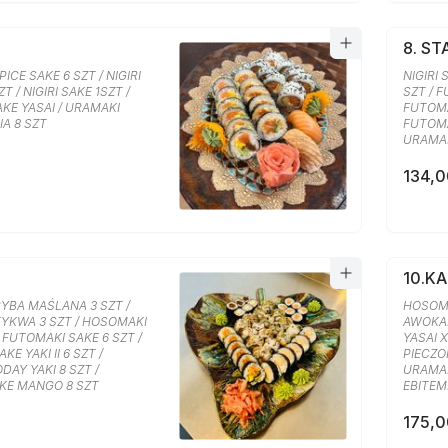
8. S
ICE SAKE 6 SZT / NIGIRI
NIGIRI 
ZT / NIGIRI SAKE 1SZT /
SZT / F
KE YASAI / URAMAKI
FUTOMA
A 8 SZT
FUTOMA
URAMAK
134,0
10.K
YBA MAŚLANA 3 SZT /
HOSOMA
YKWA 3 SZT / HOSOMAKI
AWOKAD
/ FUTOMAKI SAKE 6 SZT /
YASAI 
E YAKI II 6 SZT /
PIECZON
DAY YAKI 8 SZT /
URAMAK
KE MANGO 8 SZT
EBITEM
175,0