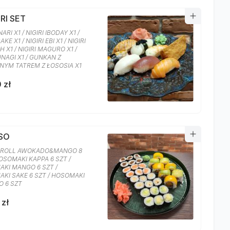
IRI SET
NARI X1 / NIGIRI IBODAY X1 /
AKE X1 / NIGIRI EBI X1 / NIGIRI
H X1 / NIGIRI MAGURO X1 /
UNAGI X1 / GUNKAN Z
NYM TATREM Z ŁOSOSIA X1
 zł
OSO
 ROLL AWOKADO&MANGO 8
HOSOMAKI KAPPA 6 SZT /
KI MANGO 6 SZT /
KI SAKE 6 SZT / HOSOMAKI
 6 SZT
 zł