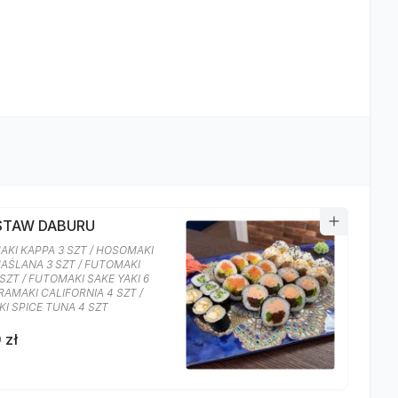
ESTAW DABURU
KI KAPPA 3 SZT / HOSOMAKI
AŚLANA 3 SZT / FUTOMAKI
 SZT / FUTOMAKI SAKE YAKI 6
URAMAKI CALIFORNIA 4 SZT /
I SPICE TUNA 4 SZT
 zł