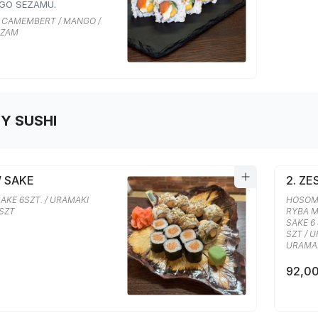
GO SEZAMU.
R CAMEMBERT / MANGO /
EZAM
Y SUSHI
W SAKE
2. Z
AKE 6SZT. / URAMAKI
HOSOMA
 SZT
RYBA M
SAKE 6
SZT / 
URAMAK
92,00