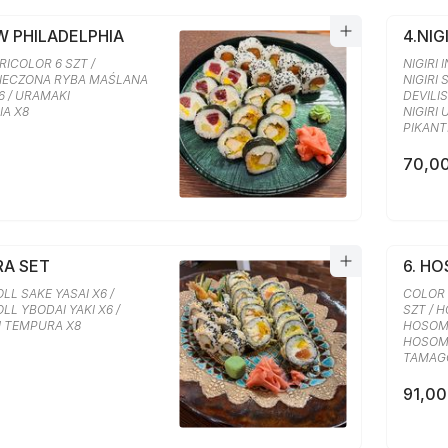
W PHILADELPHIA
4.NIG
ICOLOR 6 SZT /
NIGIRI I
IECZONA RYBA MAŚLANA
NIGIRI S
6 / URAMAKI
DEVILIS
IA X8
NIGIRI 
PIKANT
70,00
RA SET
6. H
L SAKE YASAI X6 /
COLOR
L YBODAI YAKI X6 /
SZT / 
I TEMPURA X8
HOSOMA
HOSOMA
TAMAGO
91,00