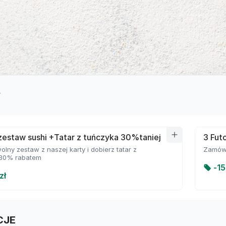
y
estaw sushi +Tatar z tuńczyka 30%taniej
3 Futo
ny zestaw z naszej karty i dobierz tatar z
Zamów 
 30% rabatem
-
15
zł
CJE