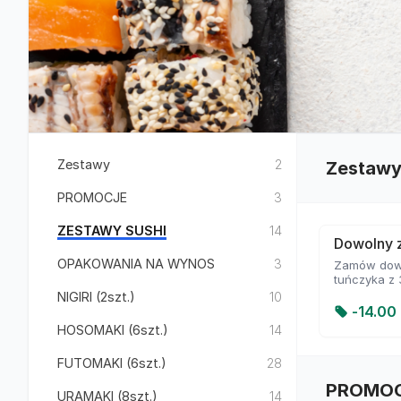
Zestawy
2
Zestaw
PROMOCJE
3
ZESTAWY SUSHI
14
Dowolny z
OPAKOWANIA NA WYNOS
3
Zamów dowol
tuńczyka z
NIGIRI (2szt.)
10
-
14.00 
HOSOMAKI (6szt.)
14
FUTOMAKI (6szt.)
28
PROMO
URAMAKI (8szt.)
14