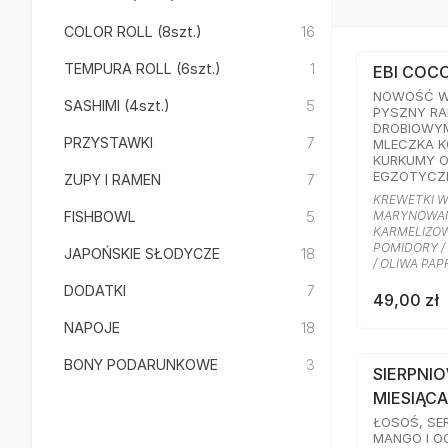
COLOR ROLL (8szt.)
16
TEMPURA ROLL (6szt.)
1
EBI COC
NOWOŚĆ W 
SASHIMI (4szt.)
5
PYSZNY RA
DROBIOWYM
PRZYSTAWKI
7
MLECZKA 
KURKUMY 
EGZOTYCZ
ZUPY I RAMEN
7
KULINARNE
KREWETKI W
KREWETKAM
FISHBOWL
5
MARYNOWAN
JAJKIEM O
KARMELIZOW
CEBULKĄ, S
POMIDORY / 
JAPOŃSKIE SŁODYCZE
18
SUSZONYMI
/ OLIWA PA
SEZAMEM O
OLIWĄ PAP
DODATKI
7
49,00 zł
NAPOJE
18
BONY PODARUNKOWE
3
SIERPNI
MIESIĄCA
ŁOSOŚ, SE
MANGO I O