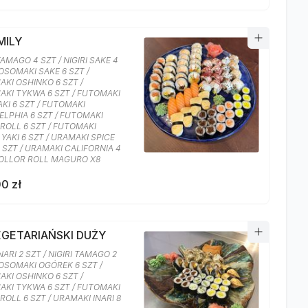
MILY
TAMAGO 4 SZT / NIGIRI SAKE 4
HOSOMAKI SAKE 6 SZT /
KI OSHINKO 6 SZT /
KI TYKWA 6 SZT / FUTOMAKI
AKI 6 SZT / FUTOMAKI
ELPHIA 6 SZT / FUTOMAKI
ROLL 6 SZT / FUTOMAKI
YAKI 6 SZT / URAMAKI SPICE
 SZT / URAMAKI CALIFORNIA 4
COLLOR ROLL MAGURO X8
0 zł
EGETARIAŃSKI DUŻY
INARI 2 SZT / NIGIRI TAMAGO 2
HOSOMAKI OGÓREK 6 SZT /
KI OSHINKO 6 SZT /
KI TYKWA 6 SZT / FUTOMAKI
ROLL 6 SZT / URAMAKI INARI 8