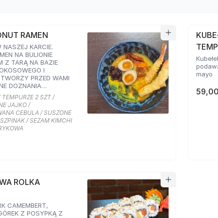
ONUT RAMEN
KUBE
TEMP
NASZEJ KARCIE.
MEN NA BULIONIE
Kubełe
 Z TARĄ NA BAZIE
podawa
KOKOSOWEGO I
mayo
OTWORZY PRZED WAMI
NE DOZNANIA
59,00
. PODAWANY Z
 TEMPURZE 2 SZT /
I I MARYNOWANYM
E JAJKO /
RAZ KARMELIZOWANĄ
ANA CEBULA / SUSZONE
ZPINAKIEM,
SZPINAK / SEZAM KIMCHI
 POMIDORAMI ORAZ
PRYKOWA
 SMAKU KIMCHI I
RYKOWĄ
OWA ROLKA
RK CAMEMBERT,
GÓREK Z POSYPKĄ Z