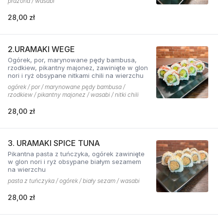
prażona / wasabi
28,00 zł
2.URAMAKI WEGE
Ogórek, por, marynowane pędy bambusa,
rzodkiew, pikantny majonez, zawinięte w glon
nori i ryż obsypane nitkami chili na wierzchu
ogórek / por / marynowane pędy bambusa /
rzodkiew / pikantny majonez / wasabi / nitki chili
28,00 zł
3. URAMAKI SPICE TUNA
Pikantna pasta z tuńczyka, ogórek zawinięte
w glon nori i ryż obsypane białym sezamem
na wierzchu
pasta z tuńczyka / ogórek / biały sezam / wasabi
28,00 zł