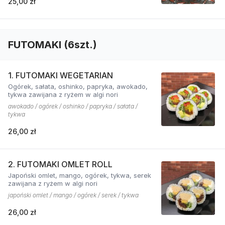
25,00 zł
FUTOMAKI (6szt.)
1. FUTOMAKI WEGETARIAN
Ogórek, sałata, oshinko, papryka, awokado,
tykwa zawijana z ryżem w algi nori
awokado / ogórek / oshinko / papryka / sałata /
tykwa
26,00 zł
2. FUTOMAKI OMLET ROLL
Japoński omlet, mango, ogórek, tykwa, serek
zawijana z ryżem w algi nori
japoński omlet / mango / ogórek / serek / tykwa
26,00 zł