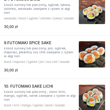
Łosoś surowy lub pieczony, ogórek, tykwa,
oshinko, awokado zawijane z ryżem w algi
nori
awokado / łosoś / ogórek / oshinko / tykwa / wasabi
30,00 zł
9.FUTOMAKI SPICE SAKE
Łosoś surowy lub pieczony, por, ogórek,
majonez, pikantny sos chili zawijane z ryżem
w algi nori
łosoś / majonez / ogórek / por / sos chili / wasabi
30,00 zł
10. FUTOMAKI SAKE LICHI
Łosoś surowy lub pieczony , owoc lichi,
mango, ogórek, serek zawijane z ryżem w algi
nori
łosoś / lichi / mango / ogórek / serek / wasabi