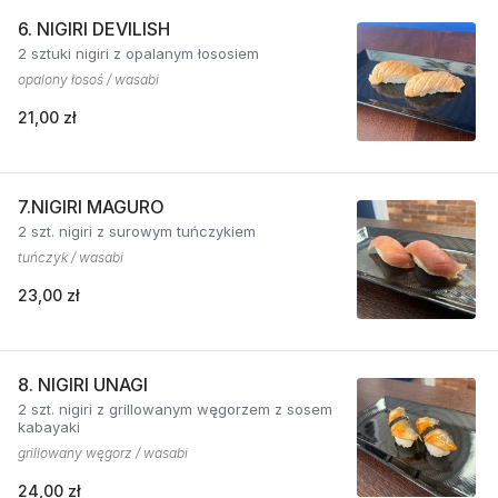
6. NIGIRI DEVILISH
2 sztuki nigiri z opalanym łososiem
opalony łosoś / wasabi
21,00 zł
7.NIGIRI MAGURO
2 szt. nigiri z surowym tuńczykiem
tuńczyk / wasabi
23,00 zł
8. NIGIRI UNAGI
2 szt. nigiri z grillowanym węgorzem z sosem
kabayaki
grillowany węgorz / wasabi
24,00 zł