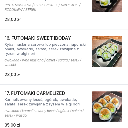
RYBA MAŚLANA / SZCZYPIOREK / AWOKADO /
RZODKIEW / SEREK
28,00 zł
16. FUTOMAKI SWEET IBODAY
Ryba maślana surowa lub pieczona, japoński
omlet, awokado, sałata, serek zawijana z
ryżem w algi nori
awokado / ryba maślana / omlet / sałata / serek /
wasabi
28,00 zł
17. FUTOMAKI CARMELIZED
Karmelizowany łosoś, ogórek, awokado,
sałata, serek zawijana z ryżem w algi nori
awokado / karmelizowany łosoś / ogórek / sałata /
serek / wasabi
35,00 zł