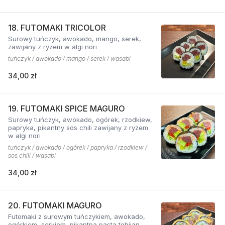
18. FUTOMAKI TRICOLOR
Surowy tuńczyk, awokado, mango, serek,
zawijany z ryżem w algi nori
tuńczyk / awokado / mango / serek / wasabi
34,00 zł
19. FUTOMAKI SPICE MAGURO
Surowy tuńczyk, awokado, ogórek, rzodkiew,
papryka, pikantny sos chili zawijany z ryżem
w algi nori
tuńczyk / awokado / ogórek / papryka / rzodkiew /
sos chili / wasabi
34,00 zł
20. FUTOMAKI MAGURO
Futomaki z surowym tuńczykiem, awokado,
ogórkiem, serkiem, pikantną pastą tobijan.