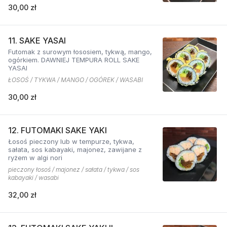
30,00 zł
11. SAKE YASAI
Futomak z surowym łososiem, tykwą, mango,
ogórkiem. DAWNIEJ TEMPURA ROLL SAKE
YASAI
ŁOSOŚ / TYKWA / MANGO / OGÓREK / WASABI
30,00 zł
12. FUTOMAKI SAKE YAKI
Łosoś pieczony lub w tempurze, tykwa,
sałata, sos kabayaki, majonez, zawijane z
ryżem w algi nori
pieczony łosoś / majonez / sałata / tykwa / sos
kabayaki / wasabi
32,00 zł