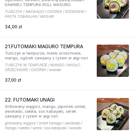
DAWNIEJ TEMPURA ROLL MAGURO.
TUŃCZYK / AWOKADO / OGÓREK / RZODKIEW /
PASTA TOBANJAN / WASABI
34,00 zł
21.FUTOMAKI MAGURO TEMPURA
Tuńczyk w tempurze, masło orzechowe,
mango, ogórek zawijany z ryżem w algi nori
TUŃCZYK W TEMPURZE / MANGO / MASŁO
ORZECHOWE / OGÓREK / wasabi
37,00 zł
22. FUTOMAKI UNAGI
Grillowany węgorz, mango, japoński omlet,
awokado, sałata, sos kabayaki, serek
zawijany z ryżem w algi nori
grillowany węgorz / omlet tamago / awokado /
mango / sałata / serek / sos kabayaki / wasabi