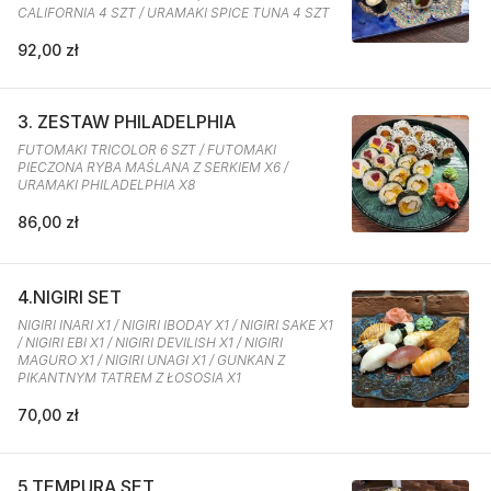
CALIFORNIA 4 SZT / URAMAKI SPICE TUNA 4 SZT
92,00 zł
3. ZESTAW PHILADELPHIA
FUTOMAKI TRICOLOR 6 SZT / FUTOMAKI
PIECZONA RYBA MAŚLANA Z SERKIEM X6 /
URAMAKI PHILADELPHIA X8
86,00 zł
4.NIGIRI SET
NIGIRI INARI X1 / NIGIRI IBODAY X1 / NIGIRI SAKE X1
/ NIGIRI EBI X1 / NIGIRI DEVILISH X1 / NIGIRI
MAGURO X1 / NIGIRI UNAGI X1 / GUNKAN Z
PIKANTNYM TATREM Z ŁOSOSIA X1
70,00 zł
5.TEMPURA SET