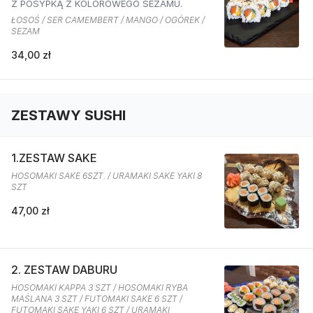
Z POSYPKĄ Z KOLOROWEGO SEZAMU.
ŁOSOŚ / SER CAMEMBERT / MANGO / OGÓREK /
SEZAM
34,00 zł
ZESTAWY SUSHI
1.ZESTAW SAKE
HOSOMAKI SAKE 6SZT. / URAMAKI SAKE YAKI 8
SZT
47,00 zł
2. ZESTAW DABURU
HOSOMAKI KAPPA 3 SZT / HOSOMAKI RYBA
MAŚLANA 3 SZT / FUTOMAKI SAKE 6 SZT /
FUTOMAKI SAKE YAKI 6 SZT / URAMAKI