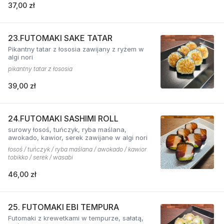
37,00 zł
23.FUTOMAKI SAKE TATAR
Pikantny tatar z łososia zawijany z ryżem w
algi nori
pikantny tatar z łososia
39,00 zł
24.FUTOMAKI SASHIMI ROLL
surowy łosoś, tuńczyk, ryba maślana,
awokado, kawior, serek zawijane w algi nori
łosoś / tuńczyk / ryba maślana / awokado / kawior
tobikko / serek / wasabi
46,00 zł
25. FUTOMAKI EBI TEMPURA
Futomaki z krewetkami w tempurze, sałatą,