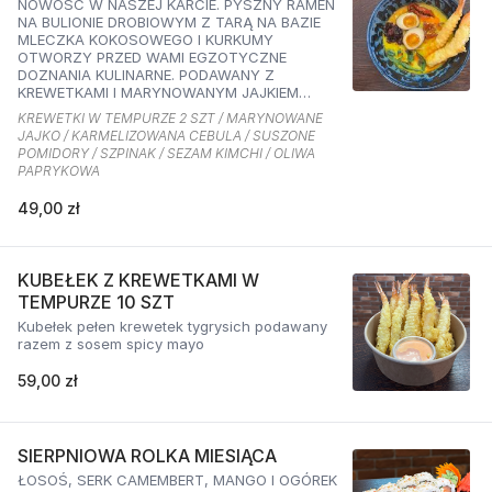
NOWOŚĆ W NASZEJ KARCIE. PYSZNY RAMEN
NA BULIONIE DROBIOWYM Z TARĄ NA BAZIE
MLECZKA KOKOSOWEGO I KURKUMY
OTWORZY PRZED WAMI EGZOTYCZNE
DOZNANIA KULINARNE. PODAWANY Z
KREWETKAMI I MARYNOWANYM JAJKIEM
ORAZ KARMELIZOWANĄ CEBULKĄ,
KREWETKI W TEMPURZE 2 SZT / MARYNOWANE
SZPINAKIEM, SUSZONYMI POMIDORAMI ORAZ
JAJKO / KARMELIZOWANA CEBULA / SUSZONE
SEZAMEM O SMAKU KIMCHI I OLIWĄ
POMIDORY / SZPINAK / SEZAM KIMCHI / OLIWA
PAPRYKOWĄ
PAPRYKOWA
49,00 zł
KUBEŁEK Z KREWETKAMI W
TEMPURZE 10 SZT
Kubełek pełen krewetek tygrysich podawany
razem z sosem spicy mayo
59,00 zł
SIERPNIOWA ROLKA MIESIĄCA
ŁOSOŚ, SERK CAMEMBERT, MANGO I OGÓREK