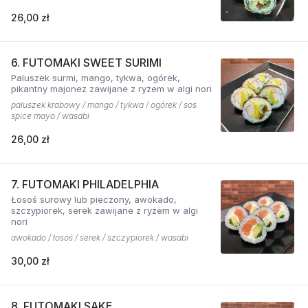
26,00 zł
6. FUTOMAKI SWEET SURIMI
Paluszek surmi, mango, tykwa, ogórek,
pikantny majonez zawijane z ryżem w algi nori
paluszek krabowy / mango / tykwa / ogórek / sos
spice mayo / wasabi
26,00 zł
7. FUTOMAKI PHILADELPHIA
Łosoś surowy lub pieczony, awokado,
szczypiorek, serek zawijane z ryżem w algi
nori
awokado / łosoś / serek / szczypiorek / wasabi
30,00 zł
8. FUTOMAKI SAKE