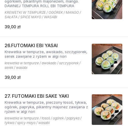
ogórkiem, pikantnym majonezem, mango.
DAWNIEJ TEMPURA ROLL EBI TEMPURA
KREWETKI W TEMPURZE / OGÓREK / MANGO /
SAŁATA / SPICE MAYO / WASABI
39,00 zł
26.FUTOMAKI EBI YASAI
Krewetka w tempurze, awokado, szczypiorek,
serek zawijane z ryżem w algi nori
krewetka w tempurze / awokado / szczypiorek /
serek / wasabi
39,00 zł
27. FUTOMAKI EBI SAKE YAKI
Krewetka w tempurze, pieczony łosoś, tykwa,
ogórek, papryka, pikantny majonez zawijana z
ryżem w algi nori
krewetka w tempurze / łosoś / ogórek / papryka /
tykwa / spicy mayo / wasabi