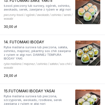
13. FUTOMAKI SAKE YAKI II
Łosoś pieczony lub surowy, ogórek, oshinko,
awokado, serek, zawijane z ryżem w algi nori
pieczony łosoś / ogórek / awokado / oshinko / serek /
wasabi
30,00 zł
14. FUTOMAKI IBODAY
Ryba maślana surowa lub pieczona, sałata,
oshinko, majonez, pikantny sos chili zawijana
z ryżem w algi nori. DAWNIEJ TEMPURA
IBODAY YAKI.
ryba maślana / majonez / oshinko / sałata / sos chili /
wasabi
28,00 zł
15.FUTOMAKI IBODAY YASAI
Ryba maślana surowa lub pieczona,
szczypiorek, awokado, rzodkiew, serek
zawijana z ryżem w algi nori