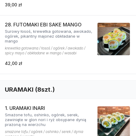
39,00 zł
28. FUTOMAKI EBI SAKE MANGO
Surowy łosoś, krewetka gotowana, awokado,
ogórek, pikantny majonez obkładane w
mango
krewetka gotowana / łosoś / ogórek / awokado /
spicy mayo / obkładane w mango / wasabi
42,00 zł
URAMAKI (8szt.)
1. URAMAKI INARI
Smażone tofu, oshinko, ogórek, serek,
zawinięte w glon nori i ryż obsypane dynią
prażoną na wierzchu
smażone tofu / ogórek / oshinko / serek / dynia