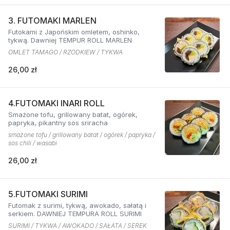
3. FUTOMAKI MARLEN
Futokami z Japońskim omletem, oshinko,
tykwą. Dawniej TEMPUR ROLL MARLEN
OMLET TAMAGO / RZODKIEW / TYKWA
26,00 zł
4.FUTOMAKI INARI ROLL
Smażone tofu, grillowany batat, ogórek,
papryka, pikantny sos sriracha
smażone tofu / grillowany batat / ogórek / papryka /
sos chili / wasabi
26,00 zł
5.FUTOMAKI SURIMI
Futomak z surimi, tykwą, awokado, sałatą i
serkiem. DAWNIEJ TEMPURA ROLL SURIMI
SURIMI / TYKWA / AWOKADO / SAŁATA / SEREK