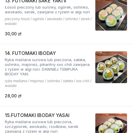
13. FUTOMAKI SAKE YAKI II
Łosoś pieczony lub surowy, ogórek, oshinko,
awokado, serek, zawijane z ryżem w algi nori
pieczony łosoś / ogórek / awokado / oshinko / serek /
wasabi
30,00 zł
14. FUTOMAKI IBODAY
Ryba maślana surowa lub pieczona, sałata,
oshinko, majonez, pikantny sos chili zawijana
z ryżem w algi nori. DAWNIEJ TEMPURA
IBODAY YAKI.
ryba maślana / majonez / oshinko / sałata / sos chili /
wasabi
28,00 zł
15.FUTOMAKI IBODAY YASAI
Ryba maślana surowa lub pieczona,
szczypiorek, awokado, rzodkiew, serek
zawijana z ryżem w algi nori