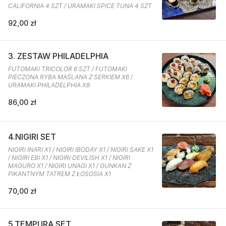
CALIFORNIA 4 SZT / URAMAKI SPICE TUNA 4 SZT
92,00 zł
3. ZESTAW PHILADELPHIA
FUTOMAKI TRICOLOR 6 SZT / FUTOMAKI
PIECZONA RYBA MAŚLANA Z SERKIEM X6 /
URAMAKI PHILADELPHIA X8
86,00 zł
4.NIGIRI SET
NIGIRI INARI X1 / NIGIRI IBODAY X1 / NIGIRI SAKE X1
/ NIGIRI EBI X1 / NIGIRI DEVILISH X1 / NIGIRI
MAGURO X1 / NIGIRI UNAGI X1 / GUNKAN Z
PIKANTNYM TATREM Z ŁOSOSIA X1
70,00 zł
5.TEMPURA SET