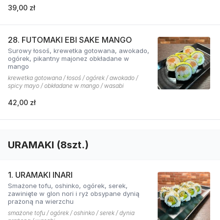
39,00 zł
28. FUTOMAKI EBI SAKE MANGO
Surowy łosoś, krewetka gotowana, awokado,
ogórek, pikantny majonez obkładane w
mango
krewetka gotowana / łosoś / ogórek / awokado /
spicy mayo / obkładane w mango / wasabi
42,00 zł
URAMAKI (8szt.)
1. URAMAKI INARI
Smażone tofu, oshinko, ogórek, serek,
zawinięte w glon nori i ryż obsypane dynią
prażoną na wierzchu
smażone tofu / ogórek / oshinko / serek / dynia