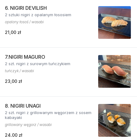
6. NIGIRI DEVILISH
2 sztuki nigiri z opalanym łososiem
opalony łosoś / wasabi
21,00 zł
7.NIGIRI MAGURO
2 szt. nigiri z surowym tuńczykiem
tuńczyk / wasabi
23,00 zł
8. NIGIRI UNAGI
2 szt. nigiri z grillowanym węgorzem z sosem
kabayaki
grillowany węgorz / wasabi
24,00 zł