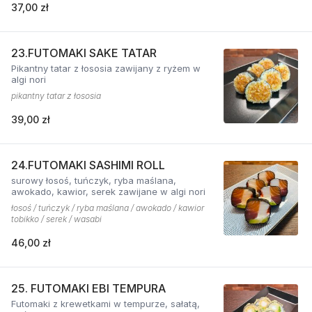
37,00 zł
23.FUTOMAKI SAKE TATAR
Pikantny tatar z łososia zawijany z ryżem w
algi nori
pikantny tatar z łososia
39,00 zł
24.FUTOMAKI SASHIMI ROLL
surowy łosoś, tuńczyk, ryba maślana,
awokado, kawior, serek zawijane w algi nori
łosoś / tuńczyk / ryba maślana / awokado / kawior
tobikko / serek / wasabi
46,00 zł
25. FUTOMAKI EBI TEMPURA
Futomaki z krewetkami w tempurze, sałatą,