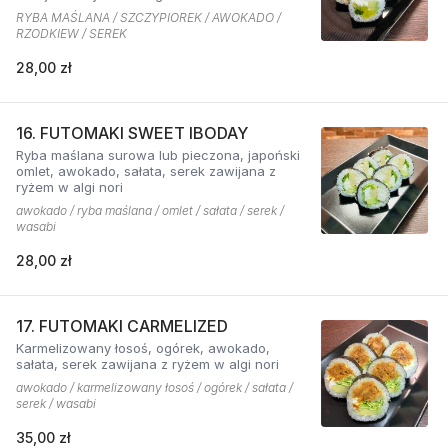
RYBA MAŚLANA / SZCZYPIOREK / AWOKADO /
RZODKIEW / SEREK
28,00 zł
16. FUTOMAKI SWEET IBODAY
Ryba maślana surowa lub pieczona, japoński
omlet, awokado, sałata, serek zawijana z
ryżem w algi nori
awokado / ryba maślana / omlet / sałata / serek /
wasabi
28,00 zł
17. FUTOMAKI CARMELIZED
Karmelizowany łosoś, ogórek, awokado,
sałata, serek zawijana z ryżem w algi nori
awokado / karmelizowany łosoś / ogórek / sałata /
serek / wasabi
35,00 zł