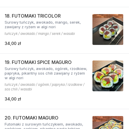
18. FUTOMAKI TRICOLOR
Surowy tuńczyk, awokado, mango, serek,
zawijany z ryżem w algi nori
tuńczyk / awokado / mango / serek / wasabi
34,00 zł
19. FUTOMAKI SPICE MAGURO
Surowy tuńczyk, awokado, ogórek, rzodkiew,
papryka, pikantny sos chili zawijany z ryżem
w algi nori
tuńczyk / awokado / ogórek / papryka / rzodkiew /
sos chili / wasabi
34,00 zł
20. FUTOMAKI MAGURO
Futomaki z surowym tuńczykiem, awokado,
ogórkiem, serkiem, pikantną pastą tobijan.