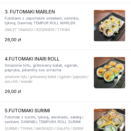
3. FUTOMAKI MARLEN
Futokami z Japońskim omletem, oshinko,
tykwą. Dawniej TEMPUR ROLL MARLEN
OMLET TAMAGO / RZODKIEW / TYKWA
26,00 zł
4.FUTOMAKI INARI ROLL
Smażone tofu, grillowany batat, ogórek,
papryka, pikantny sos sriracha
smażone tofu / grillowany batat / ogórek / papryka /
sos chili / wasabi
26,00 zł
5.FUTOMAKI SURIMI
Futomak z surimi, tykwą, awokado, sałatą i
serkiem. DAWNIEJ TEMPURA ROLL SURIMI
SURIMI / TYKWA / AWOKADO / SAŁATA / SEREK