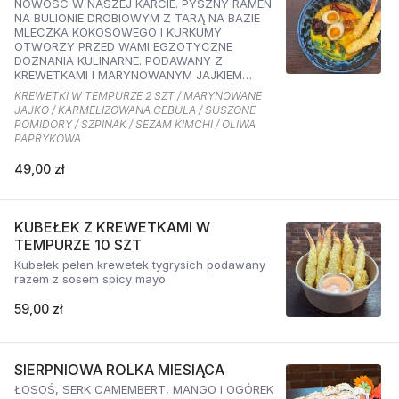
NOWOŚĆ W NASZEJ KARCIE. PYSZNY RAMEN
NA BULIONIE DROBIOWYM Z TARĄ NA BAZIE
MLECZKA KOKOSOWEGO I KURKUMY
OTWORZY PRZED WAMI EGZOTYCZNE
DOZNANIA KULINARNE. PODAWANY Z
KREWETKAMI I MARYNOWANYM JAJKIEM
ORAZ KARMELIZOWANĄ CEBULKĄ,
KREWETKI W TEMPURZE 2 SZT / MARYNOWANE
SZPINAKIEM, SUSZONYMI POMIDORAMI ORAZ
JAJKO / KARMELIZOWANA CEBULA / SUSZONE
SEZAMEM O SMAKU KIMCHI I OLIWĄ
POMIDORY / SZPINAK / SEZAM KIMCHI / OLIWA
PAPRYKOWĄ
PAPRYKOWA
49,00 zł
KUBEŁEK Z KREWETKAMI W
TEMPURZE 10 SZT
Kubełek pełen krewetek tygrysich podawany
razem z sosem spicy mayo
59,00 zł
SIERPNIOWA ROLKA MIESIĄCA
ŁOSOŚ, SERK CAMEMBERT, MANGO I OGÓREK