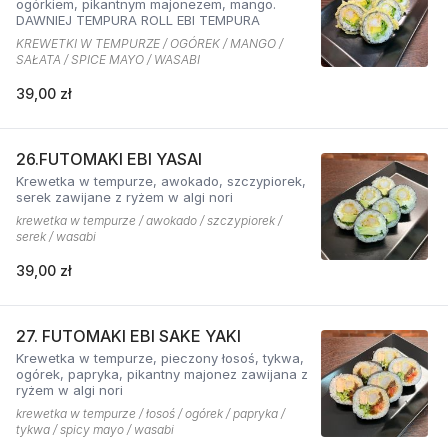
ogórkiem, pikantnym majonezem, mango.
DAWNIEJ TEMPURA ROLL EBI TEMPURA
KREWETKI W TEMPURZE / OGÓREK / MANGO /
SAŁATA / SPICE MAYO / WASABI
39,00 zł
26.FUTOMAKI EBI YASAI
Krewetka w tempurze, awokado, szczypiorek,
serek zawijane z ryżem w algi nori
krewetka w tempurze / awokado / szczypiorek /
serek / wasabi
39,00 zł
27. FUTOMAKI EBI SAKE YAKI
Krewetka w tempurze, pieczony łosoś, tykwa,
ogórek, papryka, pikantny majonez zawijana z
ryżem w algi nori
krewetka w tempurze / łosoś / ogórek / papryka /
tykwa / spicy mayo / wasabi