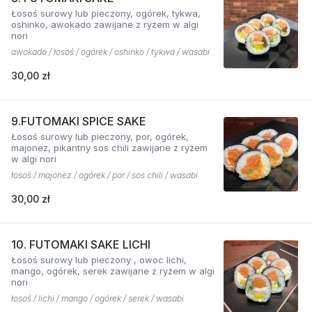
Łosoś surowy lub pieczony, ogórek, tykwa,
oshinko, awokado zawijane z ryżem w algi
nori
awokado / łosoś / ogórek / oshinko / tykwa / wasabi
30,00 zł
9.FUTOMAKI SPICE SAKE
Łosoś surowy lub pieczony, por, ogórek,
majonez, pikantny sos chili zawijane z ryżem
w algi nori
łosoś / majonez / ogórek / por / sos chili / wasabi
30,00 zł
10. FUTOMAKI SAKE LICHI
Łosoś surowy lub pieczony , owoc lichi,
mango, ogórek, serek zawijane z ryżem w algi
nori
łosoś / lichi / mango / ogórek / serek / wasabi