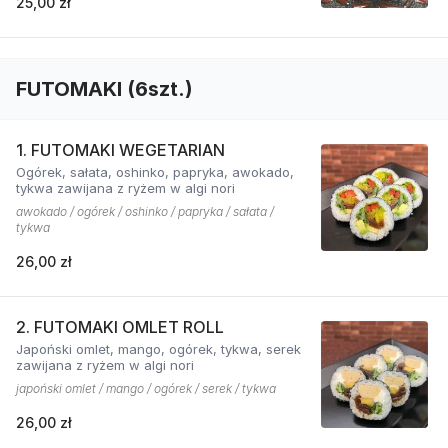
25,00 zł
FUTOMAKI (6szt.)
1. FUTOMAKI WEGETARIAN
Ogórek, sałata, oshinko, papryka, awokado,
tykwa zawijana z ryżem w algi nori
awokado / ogórek / oshinko / papryka / sałata /
tykwa
26,00 zł
2. FUTOMAKI OMLET ROLL
Japoński omlet, mango, ogórek, tykwa, serek
zawijana z ryżem w algi nori
japoński omlet / mango / ogórek / serek / tykwa
26,00 zł