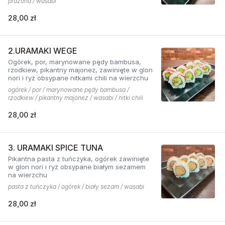
prażona / wasabi
28,00 zł
2.URAMAKI WEGE
Ogórek, por, marynowane pędy bambusa,
rzodkiew, pikantny majonez, zawinięte w glon
nori i ryż obsypane nitkami chili na wierzchu
ogórek / por / marynowane pędy bambusa /
rzodkiew / pikantny majonez / wasabi / nitki chili
28,00 zł
3. URAMAKI SPICE TUNA
Pikantna pasta z tuńczyka, ogórek zawinięte
w glon nori i ryż obsypane białym sezamem
na wierzchu
pasta z tuńczyka / ogórek / biały sezam / wasabi
28,00 zł