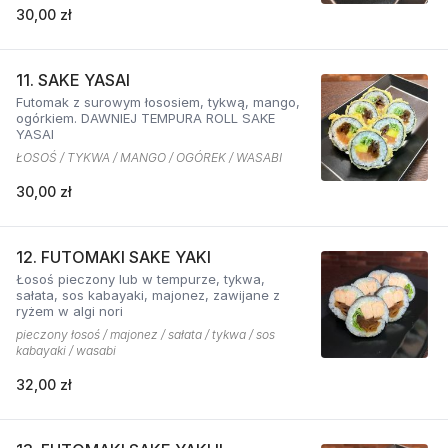
30,00 zł
11. SAKE YASAI
Futomak z surowym łososiem, tykwą, mango,
ogórkiem. DAWNIEJ TEMPURA ROLL SAKE
YASAI
ŁOSOŚ / TYKWA / MANGO / OGÓREK / WASABI
30,00 zł
12. FUTOMAKI SAKE YAKI
Łosoś pieczony lub w tempurze, tykwa,
sałata, sos kabayaki, majonez, zawijane z
ryżem w algi nori
pieczony łosoś / majonez / sałata / tykwa / sos
kabayaki / wasabi
32,00 zł