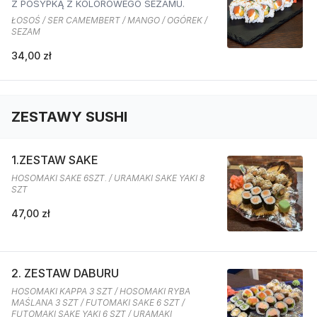
Z POSYPKĄ Z KOLOROWEGO SEZAMU.
ŁOSOŚ / SER CAMEMBERT / MANGO / OGÓREK /
SEZAM
34,00 zł
ZESTAWY SUSHI
1.ZESTAW SAKE
HOSOMAKI SAKE 6SZT. / URAMAKI SAKE YAKI 8
SZT
47,00 zł
2. ZESTAW DABURU
HOSOMAKI KAPPA 3 SZT / HOSOMAKI RYBA
MAŚLANA 3 SZT / FUTOMAKI SAKE 6 SZT /
FUTOMAKI SAKE YAKI 6 SZT / URAMAKI