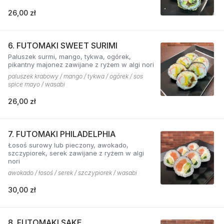
26,00 zł
6. FUTOMAKI SWEET SURIMI
Paluszek surmi, mango, tykwa, ogórek,
pikantny majonez zawijane z ryżem w algi nori
paluszek krabowy / mango / tykwa / ogórek / sos
spice mayo / wasabi
26,00 zł
7. FUTOMAKI PHILADELPHIA
Łosoś surowy lub pieczony, awokado,
szczypiorek, serek zawijane z ryżem w algi
nori
awokado / łosoś / serek / szczypiorek / wasabi
30,00 zł
8. FUTOMAKI SAKE