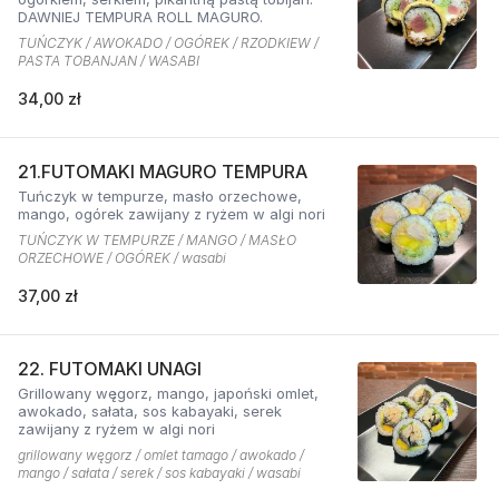
DAWNIEJ TEMPURA ROLL MAGURO.
TUŃCZYK / AWOKADO / OGÓREK / RZODKIEW /
PASTA TOBANJAN / WASABI
34,00 zł
21.FUTOMAKI MAGURO TEMPURA
Tuńczyk w tempurze, masło orzechowe,
mango, ogórek zawijany z ryżem w algi nori
TUŃCZYK W TEMPURZE / MANGO / MASŁO
ORZECHOWE / OGÓREK / wasabi
37,00 zł
22. FUTOMAKI UNAGI
Grillowany węgorz, mango, japoński omlet,
awokado, sałata, sos kabayaki, serek
zawijany z ryżem w algi nori
grillowany węgorz / omlet tamago / awokado /
mango / sałata / serek / sos kabayaki / wasabi