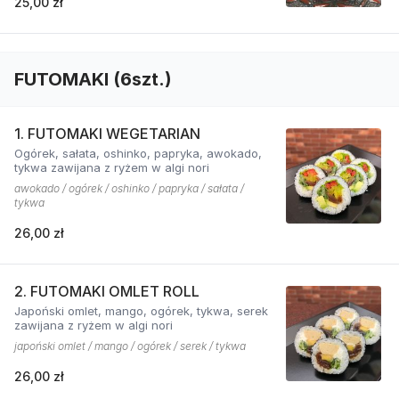
25,00 zł
FUTOMAKI (6szt.)
1. FUTOMAKI WEGETARIAN
Ogórek, sałata, oshinko, papryka, awokado,
tykwa zawijana z ryżem w algi nori
awokado / ogórek / oshinko / papryka / sałata /
tykwa
26,00 zł
2. FUTOMAKI OMLET ROLL
Japoński omlet, mango, ogórek, tykwa, serek
zawijana z ryżem w algi nori
japoński omlet / mango / ogórek / serek / tykwa
26,00 zł