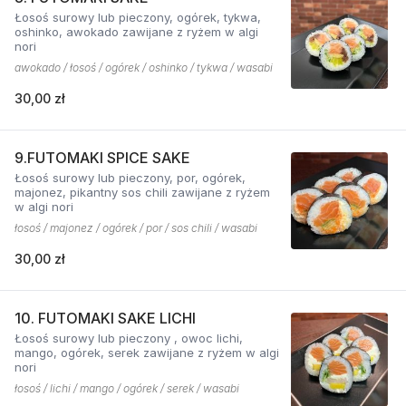
Łosoś surowy lub pieczony, ogórek, tykwa,
oshinko, awokado zawijane z ryżem w algi
nori
awokado / łosoś / ogórek / oshinko / tykwa / wasabi
30,00 zł
9.FUTOMAKI SPICE SAKE
Łosoś surowy lub pieczony, por, ogórek,
majonez, pikantny sos chili zawijane z ryżem
w algi nori
łosoś / majonez / ogórek / por / sos chili / wasabi
30,00 zł
10. FUTOMAKI SAKE LICHI
Łosoś surowy lub pieczony , owoc lichi,
mango, ogórek, serek zawijane z ryżem w algi
nori
łosoś / lichi / mango / ogórek / serek / wasabi