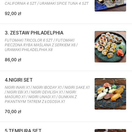
CALIFORNIA 4 SZT / URAMAKI SPICE TUNA 4 SZT
92,00 zł
3. ZESTAW PHILADELPHIA
FUTOMAKI TRICOLOR 6 SZT / FUTOMAKI
PIECZONA RYBA MAŚLANA Z SERKIEM X6 /
URAMAKI PHILADELPHIA X8
86,00 zł
4.NIGIRI SET
NIGIRI INARI X1 / NIGIRI IBODAY X1 / NIGIRI SAKE X1
/ NIGIRI EBI X1 / NIGIRI DEVILISH X1 / NIGIRI
MAGURO X1 / NIGIRI UNAGI X1 / GUNKAN Z
PIKANTNYM TATREM Z ŁOSOSIA X1
70,00 zł
5.TEMPURA SET