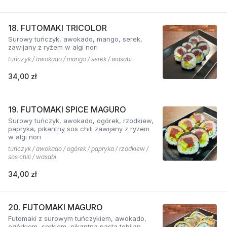
18. FUTOMAKI TRICOLOR
Surowy tuńczyk, awokado, mango, serek,
zawijany z ryżem w algi nori
tuńczyk / awokado / mango / serek / wasabi
34,00 zł
19. FUTOMAKI SPICE MAGURO
Surowy tuńczyk, awokado, ogórek, rzodkiew,
papryka, pikantny sos chili zawijany z ryżem
w algi nori
tuńczyk / awokado / ogórek / papryka / rzodkiew /
sos chili / wasabi
34,00 zł
20. FUTOMAKI MAGURO
Futomaki z surowym tuńczykiem, awokado,
ogórkiem, serkiem, pikantną pastą tobijan.