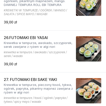
ogórkiem, pikantnym majonezem, mango.
DAWNIEJ TEMPURA ROLL EBI TEMPURA
KREWETKI W TEMPURZE / OGÓREK / MANGO /
SAŁATA / SPICE MAYO / WASABI
39,00 zł
26.FUTOMAKI EBI YASAI
Krewetka w tempurze, awokado, szczypiorek,
serek zawijane z ryżem w algi nori
krewetka w tempurze / awokado / szczypiorek /
serek / wasabi
39,00 zł
27. FUTOMAKI EBI SAKE YAKI
Krewetka w tempurze, pieczony łosoś, tykwa,
ogórek, papryka, pikantny majonez zawijana z
ryżem w algi nori
krewetka w tempurze / łosoś / ogórek / papryka /
tykwa / spicy mayo / wasabi