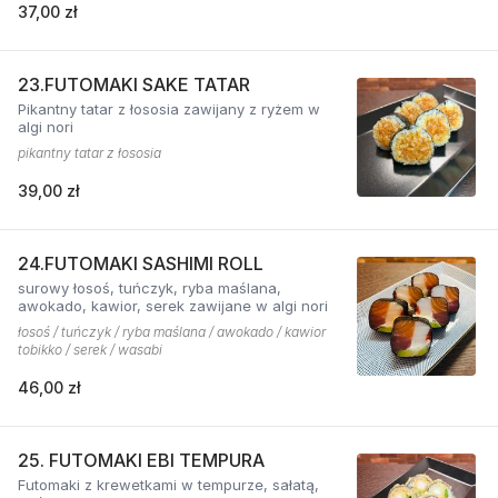
37,00 zł
23.FUTOMAKI SAKE TATAR
Pikantny tatar z łososia zawijany z ryżem w
algi nori
pikantny tatar z łososia
39,00 zł
24.FUTOMAKI SASHIMI ROLL
surowy łosoś, tuńczyk, ryba maślana,
awokado, kawior, serek zawijane w algi nori
łosoś / tuńczyk / ryba maślana / awokado / kawior
tobikko / serek / wasabi
46,00 zł
25. FUTOMAKI EBI TEMPURA
Futomaki z krewetkami w tempurze, sałatą,