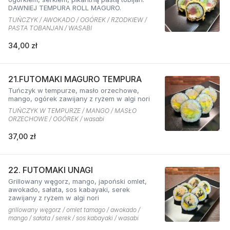
DAWNIEJ TEMPURA ROLL MAGURO.
TUŃCZYK / AWOKADO / OGÓREK / RZODKIEW /
PASTA TOBANJAN / WASABI
34,00 zł
21.FUTOMAKI MAGURO TEMPURA
Tuńczyk w tempurze, masło orzechowe,
mango, ogórek zawijany z ryżem w algi nori
TUŃCZYK W TEMPURZE / MANGO / MASŁO
ORZECHOWE / OGÓREK / wasabi
37,00 zł
22. FUTOMAKI UNAGI
Grillowany węgorz, mango, japoński omlet,
awokado, sałata, sos kabayaki, serek
zawijany z ryżem w algi nori
grillowany węgorz / omlet tamago / awokado /
mango / sałata / serek / sos kabayaki / wasabi