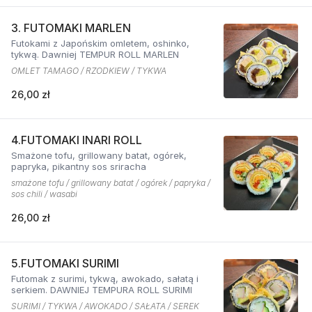
3. FUTOMAKI MARLEN
Futokami z Japońskim omletem, oshinko,
tykwą. Dawniej TEMPUR ROLL MARLEN
OMLET TAMAGO / RZODKIEW / TYKWA
26,00 zł
4.FUTOMAKI INARI ROLL
Smażone tofu, grillowany batat, ogórek,
papryka, pikantny sos sriracha
smażone tofu / grillowany batat / ogórek / papryka /
sos chili / wasabi
26,00 zł
5.FUTOMAKI SURIMI
Futomak z surimi, tykwą, awokado, sałatą i
serkiem. DAWNIEJ TEMPURA ROLL SURIMI
SURIMI / TYKWA / AWOKADO / SAŁATA / SEREK