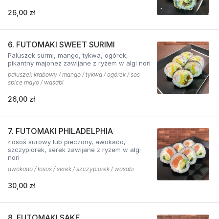
26,00 zł
6. FUTOMAKI SWEET SURIMI
Paluszek surmi, mango, tykwa, ogórek,
pikantny majonez zawijane z ryżem w algi nori
paluszek krabowy / mango / tykwa / ogórek / sos
spice mayo / wasabi
26,00 zł
7. FUTOMAKI PHILADELPHIA
Łosoś surowy lub pieczony, awokado,
szczypiorek, serek zawijane z ryżem w algi
nori
awokado / łosoś / serek / szczypiorek / wasabi
30,00 zł
8. FUTOMAKI SAKE