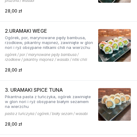
prażona / wasabi
28,00 zł
2.URAMAKI WEGE
Ogórek, por, marynowane pędy bambusa,
rzodkiew, pikantny majonez, zawinięte w glon
nori i ryż obsypane nitkami chili na wierzchu
ogórek / por / marynowane pędy bambusa /
rzodkiew / pikantny majonez / wasabi / nitki chili
28,00 zł
3. URAMAKI SPICE TUNA
Pikantna pasta z tuńczyka, ogórek zawinięte
w glon nori i ryż obsypane białym sezamem
na wierzchu
pasta z tuńczyka / ogórek / biały sezam / wasabi
28,00 zł