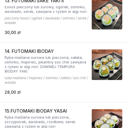
13. FUTOMAKI SAKE YAKI II
Łosoś pieczony lub surowy, ogórek, oshinko,
awokado, serek, zawijane z ryżem w algi nori
pieczony łosoś / ogórek / awokado / oshinko / serek /
wasabi
30,00 zł
14. FUTOMAKI IBODAY
Ryba maślana surowa lub pieczona, sałata,
oshinko, majonez, pikantny sos chili zawijana
z ryżem w algi nori. DAWNIEJ TEMPURA
IBODAY YAKI.
ryba maślana / majonez / oshinko / sałata / sos chili /
wasabi
28,00 zł
15.FUTOMAKI IBODAY YASAI
Ryba maślana surowa lub pieczona,
szczypiorek, awokado, rzodkiew, serek
zawijana z ryżem w algi nori