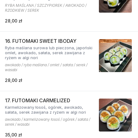
RYBA MAŚLANA / SZCZYPIOREK / AWOKADO /
RZODKIEW / SEREK
28,00 zł
16. FUTOMAKI SWEET IBODAY
Ryba maślana surowa lub pieczona, japoński
omlet, awokado, sałata, serek zawijana z
ryżem w algi nori
awokado / ryba maślana / omlet / sałata / serek /
wasabi
28,00 zł
17. FUTOMAKI CARMELIZED
Karmelizowany łosoś, ogórek, awokado,
sałata, serek zawijana z ryżem w algi nori
awokado / karmelizowany łosoś / ogórek / sałata /
serek / wasabi
35,00 zł