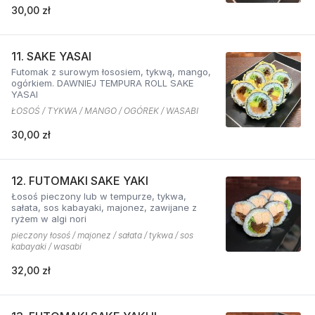
30,00 zł
11. SAKE YASAI
Futomak z surowym łososiem, tykwą, mango,
ogórkiem. DAWNIEJ TEMPURA ROLL SAKE
YASAI
ŁOSOŚ / TYKWA / MANGO / OGÓREK / WASABI
30,00 zł
12. FUTOMAKI SAKE YAKI
Łosoś pieczony lub w tempurze, tykwa,
sałata, sos kabayaki, majonez, zawijane z
ryżem w algi nori
pieczony łosoś / majonez / sałata / tykwa / sos
kabayaki / wasabi
32,00 zł