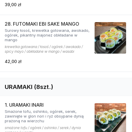
39,00 zł
28. FUTOMAKI EBI SAKE MANGO
Surowy łosoś, krewetka gotowana, awokado,
ogórek, pikantny majonez obkładane w
mango
krewetka gotowana / łosoś / ogórek / awokado /
spicy mayo / obkładane w mango / wasabi
42,00 zł
URAMAKI (8szt.)
1. URAMAKI INARI
Smażone tofu, oshinko, ogórek, serek,
zawinięte w glon nori i ryż obsypane dynią
prażoną na wierzchu
smażone tofu / ogórek / oshinko / serek / dynia