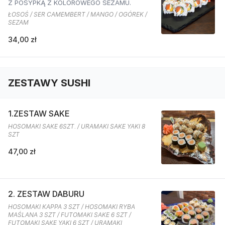
Z POSYPKĄ Z KOLOROWEGO SEZAMU.
ŁOSOŚ / SER CAMEMBERT / MANGO / OGÓREK /
SEZAM
34,00 zł
ZESTAWY SUSHI
1.ZESTAW SAKE
HOSOMAKI SAKE 6SZT. / URAMAKI SAKE YAKI 8
SZT
47,00 zł
2. ZESTAW DABURU
HOSOMAKI KAPPA 3 SZT / HOSOMAKI RYBA
MAŚLANA 3 SZT / FUTOMAKI SAKE 6 SZT /
FUTOMAKI SAKE YAKI 6 SZT / URAMAKI