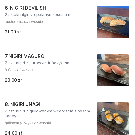
6. NIGIRI DEVILISH
2 sztuki nigiri z opalanym łososiem
opalony łosoś / wasabi
21,00 zł
7.NIGIRI MAGURO
2 szt. nigiri z surowym tuńczykiem
tuńczyk / wasabi
23,00 zł
8. NIGIRI UNAGI
2 szt. nigiri z grillowanym węgorzem z sosem
kabayaki
grillowany węgorz / wasabi
24,00 zł