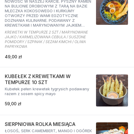
NOWOŚĆ W NASZEJ KARCIE. PYSZNY RAMEN
NA BULIONIE DROBIOWYM Z TARĄ NA BAZIE
MLECZKA KOKOSOWEGO I KURKUMY
OTWORZY PRZED WAMI EGZOTYCZNE
DOZNANIA KULINARNE. PODAWANY Z
KREWETKAMI I MARYNOWANYM JAJKIEM
ORAZ KARMELIZOWANĄ CEBULKĄ,
KREWETKI W TEMPURZE 2 SZT / MARYNOWANE
SZPINAKIEM, SUSZONYMI POMIDORAMI ORAZ
JAJKO / KARMELIZOWANA CEBULA / SUSZONE
SEZAMEM O SMAKU KIMCHI I OLIWĄ
POMIDORY / SZPINAK / SEZAM KIMCHI / OLIWA
PAPRYKOWĄ
PAPRYKOWA
49,00 zł
KUBEŁEK Z KREWETKAMI W
TEMPURZE 10 SZT
Kubełek pełen krewetek tygrysich podawany
razem z sosem spicy mayo
59,00 zł
SIERPNIOWA ROLKA MIESIĄCA
ŁOSOŚ, SERK CAMEMBERT, MANGO I OGÓREK