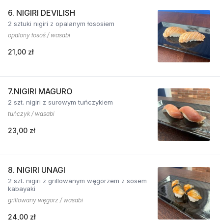
6. NIGIRI DEVILISH
2 sztuki nigiri z opalanym łososiem
opalony łosoś / wasabi
21,00 zł
7.NIGIRI MAGURO
2 szt. nigiri z surowym tuńczykiem
tuńczyk / wasabi
23,00 zł
8. NIGIRI UNAGI
2 szt. nigiri z grillowanym węgorzem z sosem
kabayaki
grillowany węgorz / wasabi
24,00 zł