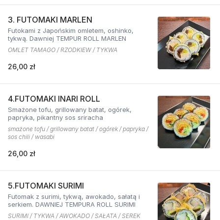
3. FUTOMAKI MARLEN
Futokami z Japońskim omletem, oshinko,
tykwą. Dawniej TEMPUR ROLL MARLEN
OMLET TAMAGO / RZODKIEW / TYKWA
26,00 zł
4.FUTOMAKI INARI ROLL
Smażone tofu, grillowany batat, ogórek,
papryka, pikantny sos sriracha
smażone tofu / grillowany batat / ogórek / papryka /
sos chili / wasabi
26,00 zł
5.FUTOMAKI SURIMI
Futomak z surimi, tykwą, awokado, sałatą i
serkiem. DAWNIEJ TEMPURA ROLL SURIMI
SURIMI / TYKWA / AWOKADO / SAŁATA / SEREK