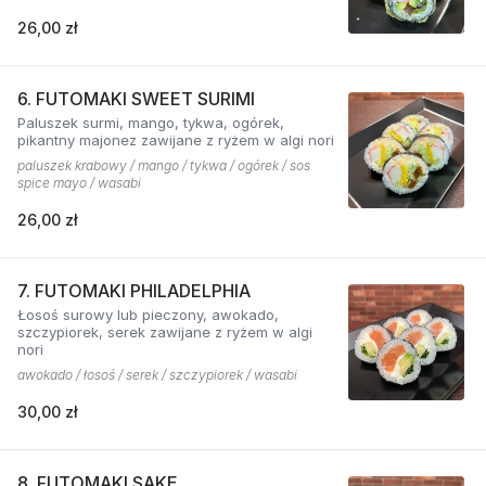
26,00 zł
6. FUTOMAKI SWEET SURIMI
Paluszek surmi, mango, tykwa, ogórek,
pikantny majonez zawijane z ryżem w algi nori
paluszek krabowy / mango / tykwa / ogórek / sos
spice mayo / wasabi
26,00 zł
7. FUTOMAKI PHILADELPHIA
Łosoś surowy lub pieczony, awokado,
szczypiorek, serek zawijane z ryżem w algi
nori
awokado / łosoś / serek / szczypiorek / wasabi
30,00 zł
8. FUTOMAKI SAKE