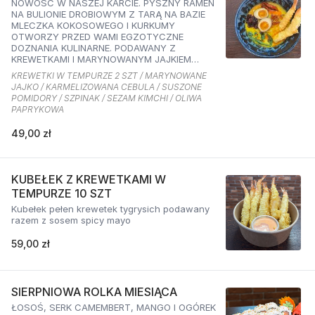
NOWOŚĆ W NASZEJ KARCIE. PYSZNY RAMEN
NA BULIONIE DROBIOWYM Z TARĄ NA BAZIE
MLECZKA KOKOSOWEGO I KURKUMY
OTWORZY PRZED WAMI EGZOTYCZNE
DOZNANIA KULINARNE. PODAWANY Z
KREWETKAMI I MARYNOWANYM JAJKIEM
ORAZ KARMELIZOWANĄ CEBULKĄ,
KREWETKI W TEMPURZE 2 SZT / MARYNOWANE
SZPINAKIEM, SUSZONYMI POMIDORAMI ORAZ
JAJKO / KARMELIZOWANA CEBULA / SUSZONE
SEZAMEM O SMAKU KIMCHI I OLIWĄ
POMIDORY / SZPINAK / SEZAM KIMCHI / OLIWA
PAPRYKOWĄ
PAPRYKOWA
49,00 zł
KUBEŁEK Z KREWETKAMI W
TEMPURZE 10 SZT
Kubełek pełen krewetek tygrysich podawany
razem z sosem spicy mayo
59,00 zł
SIERPNIOWA ROLKA MIESIĄCA
ŁOSOŚ, SERK CAMEMBERT, MANGO I OGÓREK