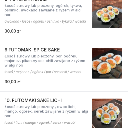
Łosoś surowy lub pieczony, ogórek, tykwa,
oshinko, awokado zawijane z ryżem w algi
nori
awokado / łosoś / ogórek / oshinko / tykwa / wasabi
30,00 zł
9.FUTOMAKI SPICE SAKE
Łosoś surowy lub pieczony, por, ogórek,
majonez, pikantny sos chili zawijane z ryżem
w algi nori
łosoś / majonez / ogórek / por / sos chili / wasabi
30,00 zł
10. FUTOMAKI SAKE LICHI
Łosoś surowy lub pieczony , owoc lichi,
mango, ogórek, serek zawijane z ryżem w algi
nori
łosoś / lichi / mango / ogórek / serek / wasabi