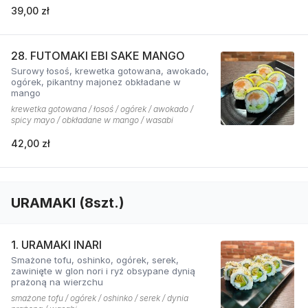
39,00 zł
28. FUTOMAKI EBI SAKE MANGO
Surowy łosoś, krewetka gotowana, awokado,
ogórek, pikantny majonez obkładane w
mango
krewetka gotowana / łosoś / ogórek / awokado /
spicy mayo / obkładane w mango / wasabi
42,00 zł
URAMAKI (8szt.)
1. URAMAKI INARI
Smażone tofu, oshinko, ogórek, serek,
zawinięte w glon nori i ryż obsypane dynią
prażoną na wierzchu
smażone tofu / ogórek / oshinko / serek / dynia