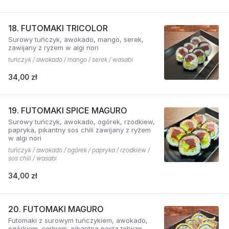
18. FUTOMAKI TRICOLOR
Surowy tuńczyk, awokado, mango, serek,
zawijany z ryżem w algi nori
tuńczyk / awokado / mango / serek / wasabi
34,00 zł
19. FUTOMAKI SPICE MAGURO
Surowy tuńczyk, awokado, ogórek, rzodkiew,
papryka, pikantny sos chili zawijany z ryżem
w algi nori
tuńczyk / awokado / ogórek / papryka / rzodkiew /
sos chili / wasabi
34,00 zł
20. FUTOMAKI MAGURO
Futomaki z surowym tuńczykiem, awokado,
ogórkiem, serkiem, pikantną pastą tobijan.