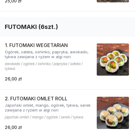
25,00 zł
FUTOMAKI (6szt.)
1. FUTOMAKI WEGETARIAN
Ogórek, sałata, oshinko, papryka, awokado,
tykwa zawijana z ryżem w algi nori
awokado / ogórek / oshinko / papryka / sałata /
tykwa
26,00 zł
2. FUTOMAKI OMLET ROLL
Japoński omlet, mango, ogórek, tykwa, serek
zawijana z ryżem w algi nori
japoński omlet / mango / ogórek / serek / tykwa
26,00 zł