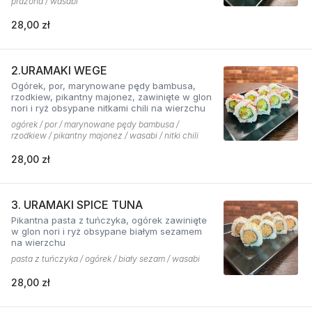
prażona / wasabi
28,00 zł
2.URAMAKI WEGE
Ogórek, por, marynowane pędy bambusa,
rzodkiew, pikantny majonez, zawinięte w glon
nori i ryż obsypane nitkami chili na wierzchu
ogórek / por / marynowane pędy bambusa /
rzodkiew / pikantny majonez / wasabi / nitki chili
28,00 zł
3. URAMAKI SPICE TUNA
Pikantna pasta z tuńczyka, ogórek zawinięte
w glon nori i ryż obsypane białym sezamem
na wierzchu
pasta z tuńczyka / ogórek / biały sezam / wasabi
28,00 zł