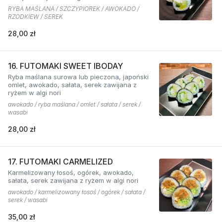
RYBA MAŚLANA / SZCZYPIOREK / AWOKADO /
RZODKIEW / SEREK
28,00 zł
16. FUTOMAKI SWEET IBODAY
Ryba maślana surowa lub pieczona, japoński
omlet, awokado, sałata, serek zawijana z
ryżem w algi nori
awokado / ryba maślana / omlet / sałata / serek /
wasabi
28,00 zł
17. FUTOMAKI CARMELIZED
Karmelizowany łosoś, ogórek, awokado,
sałata, serek zawijana z ryżem w algi nori
awokado / karmelizowany łosoś / ogórek / sałata /
serek / wasabi
35,00 zł