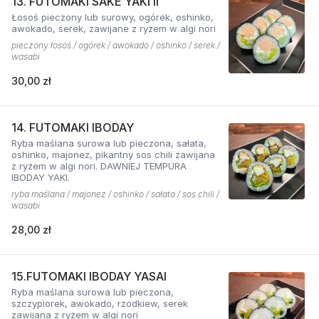
13. FUTOMAKI SAKE YAKI II
Łosoś pieczony lub surowy, ogórek, oshinko,
awokado, serek, zawijane z ryżem w algi nori
pieczony łosoś / ogórek / awokado / oshinko / serek /
wasabi
30,00 zł
14. FUTOMAKI IBODAY
Ryba maślana surowa lub pieczona, sałata,
oshinko, majonez, pikantny sos chili zawijana
z ryżem w algi nori. DAWNIEJ TEMPURA
IBODAY YAKI.
ryba maślana / majonez / oshinko / sałata / sos chili /
wasabi
28,00 zł
15.FUTOMAKI IBODAY YASAI
Ryba maślana surowa lub pieczona,
szczypiorek, awokado, rzodkiew, serek
zawijana z ryżem w algi nori