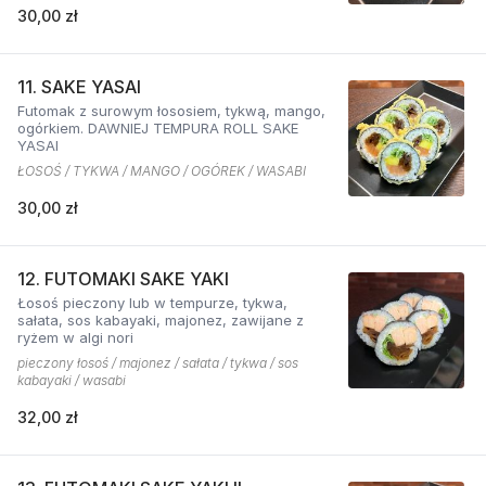
30,00 zł
11. SAKE YASAI
Futomak z surowym łososiem, tykwą, mango,
ogórkiem. DAWNIEJ TEMPURA ROLL SAKE
YASAI
ŁOSOŚ / TYKWA / MANGO / OGÓREK / WASABI
30,00 zł
12. FUTOMAKI SAKE YAKI
Łosoś pieczony lub w tempurze, tykwa,
sałata, sos kabayaki, majonez, zawijane z
ryżem w algi nori
pieczony łosoś / majonez / sałata / tykwa / sos
kabayaki / wasabi
32,00 zł