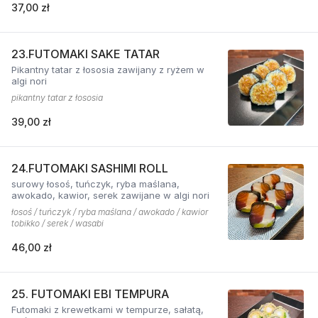
37,00 zł
23.FUTOMAKI SAKE TATAR
Pikantny tatar z łososia zawijany z ryżem w
algi nori
pikantny tatar z łososia
39,00 zł
24.FUTOMAKI SASHIMI ROLL
surowy łosoś, tuńczyk, ryba maślana,
awokado, kawior, serek zawijane w algi nori
łosoś / tuńczyk / ryba maślana / awokado / kawior
tobikko / serek / wasabi
46,00 zł
25. FUTOMAKI EBI TEMPURA
Futomaki z krewetkami w tempurze, sałatą,