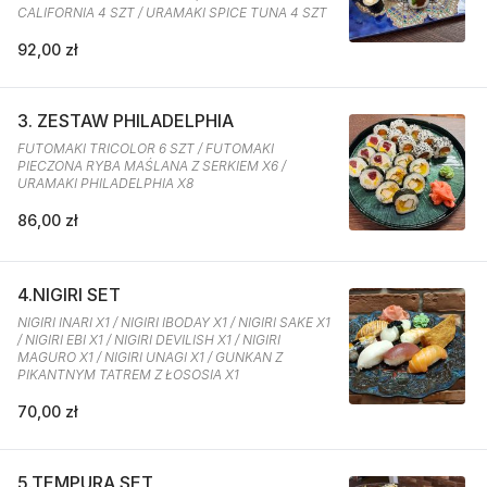
CALIFORNIA 4 SZT / URAMAKI SPICE TUNA 4 SZT
92,00 zł
3. ZESTAW PHILADELPHIA
FUTOMAKI TRICOLOR 6 SZT / FUTOMAKI
PIECZONA RYBA MAŚLANA Z SERKIEM X6 /
URAMAKI PHILADELPHIA X8
86,00 zł
4.NIGIRI SET
NIGIRI INARI X1 / NIGIRI IBODAY X1 / NIGIRI SAKE X1
/ NIGIRI EBI X1 / NIGIRI DEVILISH X1 / NIGIRI
MAGURO X1 / NIGIRI UNAGI X1 / GUNKAN Z
PIKANTNYM TATREM Z ŁOSOSIA X1
70,00 zł
5.TEMPURA SET