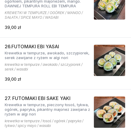
ogórkiem, pikantnym majonezem, mango.
DAWNIEJ TEMPURA ROLL EBI TEMPURA
KREWETKI W TEMPURZE / OGÓREK / MANGO /
SAŁATA / SPICE MAYO / WASABI
39,00 zł
26.FUTOMAKI EBI YASAI
Krewetka w tempurze, awokado, szczypiorek,
serek zawijane z ryżem w algi nori
krewetka w tempurze / awokado / szczypiorek /
serek / wasabi
39,00 zł
27. FUTOMAKI EBI SAKE YAKI
Krewetka w tempurze, pieczony łosoś, tykwa,
ogórek, papryka, pikantny majonez zawijana z
ryżem w algi nori
krewetka w tempurze / łosoś / ogórek / papryka /
tykwa / spicy mayo / wasabi