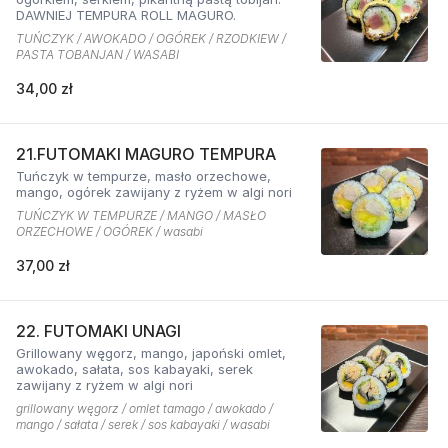
DAWNIEJ TEMPURA ROLL MAGURO.
TUŃCZYK / AWOKADO / OGÓREK / RZODKIEW /
PASTA TOBANJAN / WASABI
34,00 zł
21.FUTOMAKI MAGURO TEMPURA
Tuńczyk w tempurze, masło orzechowe,
mango, ogórek zawijany z ryżem w algi nori
TUŃCZYK W TEMPURZE / MANGO / MASŁO
ORZECHOWE / OGÓREK / wasabi
37,00 zł
22. FUTOMAKI UNAGI
Grillowany węgorz, mango, japoński omlet,
awokado, sałata, sos kabayaki, serek
zawijany z ryżem w algi nori
grillowany węgorz / omlet tamago / awokado /
mango / sałata / serek / sos kabayaki / wasabi