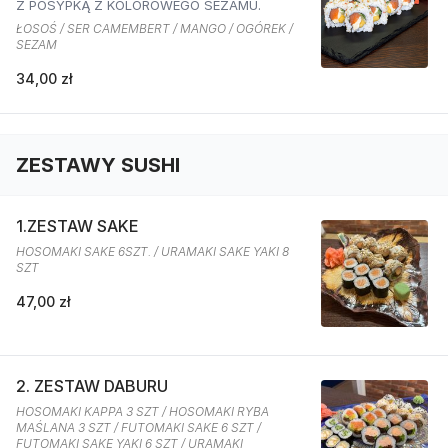
Z POSYPKĄ Z KOLOROWEGO SEZAMU.
ŁOSOŚ / SER CAMEMBERT / MANGO / OGÓREK /
SEZAM
34,00 zł
ZESTAWY SUSHI
1.ZESTAW SAKE
HOSOMAKI SAKE 6SZT. / URAMAKI SAKE YAKI 8
SZT
47,00 zł
2. ZESTAW DABURU
HOSOMAKI KAPPA 3 SZT / HOSOMAKI RYBA
MAŚLANA 3 SZT / FUTOMAKI SAKE 6 SZT /
FUTOMAKI SAKE YAKI 6 SZT / URAMAKI