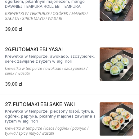
ogórkiem, pikantnym majonezem, mango.
DAWNIEJ TEMPURA ROLL EBI TEMPURA
KREWETKI W TEMPURZE / OGÓREK / MANGO /
SAŁATA / SPICE MAYO / WASABI
39,00 zł
26.FUTOMAKI EBI YASAI
Krewetka w tempurze, awokado, szczypiorek,
serek zawijane z ryżem w algi nori
krewetka w tempurze / awokado / szczypiorek /
serek / wasabi
39,00 zł
27. FUTOMAKI EBI SAKE YAKI
Krewetka w tempurze, pieczony łosoś, tykwa,
ogórek, papryka, pikantny majonez zawijana z
ryżem w algi nori
krewetka w tempurze / łosoś / ogórek / papryka /
tykwa / spicy mayo / wasabi