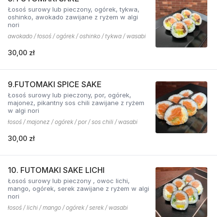
Łosoś surowy lub pieczony, ogórek, tykwa,
oshinko, awokado zawijane z ryżem w algi
nori
awokado / łosoś / ogórek / oshinko / tykwa / wasabi
30,00 zł
9.FUTOMAKI SPICE SAKE
Łosoś surowy lub pieczony, por, ogórek,
majonez, pikantny sos chili zawijane z ryżem
w algi nori
łosoś / majonez / ogórek / por / sos chili / wasabi
30,00 zł
10. FUTOMAKI SAKE LICHI
Łosoś surowy lub pieczony , owoc lichi,
mango, ogórek, serek zawijane z ryżem w algi
nori
łosoś / lichi / mango / ogórek / serek / wasabi