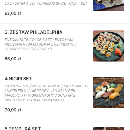
CALIFORNIA 4 SZT / URAMAKI SPICE TUNA 4 SZT
92,00 zł
3. ZESTAW PHILADELPHIA
FUTOMAKI TRICOLOR 6 SZT / FUTOMAKI
PIECZONA RYBA MAŚLANA Z SERKIEM X6 /
URAMAKI PHILADELPHIA X8
86,00 zł
4.NIGIRI SET
NIGIRI INARI X1 / NIGIRI IBODAY X1 / NIGIRI SAKE X1
/ NIGIRI EBI X1 / NIGIRI DEVILISH X1 / NIGIRI
MAGURO X1 / NIGIRI UNAGI X1 / GUNKAN Z
PIKANTNYM TATREM Z ŁOSOSIA X1
70,00 zł
5.TEMPURA SET