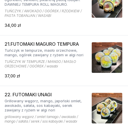
DAWNIEJ TEMPURA ROLL MAGURO.
TUŃCZYK / AWOKADO / OGÓREK / RZODKIEW /
PASTA TOBANJAN / WASABI
34,00 zł
21.FUTOMAKI MAGURO TEMPURA
Tuńczyk w tempurze, masło orzechowe,
mango, ogórek zawijany z ryżem w algi nori
TUŃCZYK W TEMPURZE / MANGO / MASŁO
ORZECHOWE / OGÓREK / wasabi
37,00 zł
22. FUTOMAKI UNAGI
Grillowany węgorz, mango, japoński omlet,
awokado, sałata, sos kabayaki, serek
zawijany z ryżem w algi nori
grillowany węgorz / omlet tamago / awokado /
mango / sałata / serek / sos kabayaki / wasabi