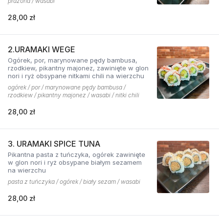
prażona / wasabi
28,00 zł
2.URAMAKI WEGE
Ogórek, por, marynowane pędy bambusa,
rzodkiew, pikantny majonez, zawinięte w glon
nori i ryż obsypane nitkami chili na wierzchu
ogórek / por / marynowane pędy bambusa /
rzodkiew / pikantny majonez / wasabi / nitki chili
28,00 zł
3. URAMAKI SPICE TUNA
Pikantna pasta z tuńczyka, ogórek zawinięte
w glon nori i ryż obsypane białym sezamem
na wierzchu
pasta z tuńczyka / ogórek / biały sezam / wasabi
28,00 zł