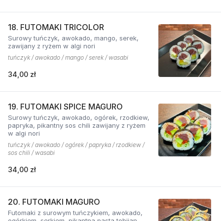
18. FUTOMAKI TRICOLOR
Surowy tuńczyk, awokado, mango, serek,
zawijany z ryżem w algi nori
tuńczyk / awokado / mango / serek / wasabi
34,00 zł
19. FUTOMAKI SPICE MAGURO
Surowy tuńczyk, awokado, ogórek, rzodkiew,
papryka, pikantny sos chili zawijany z ryżem
w algi nori
tuńczyk / awokado / ogórek / papryka / rzodkiew /
sos chili / wasabi
34,00 zł
20. FUTOMAKI MAGURO
Futomaki z surowym tuńczykiem, awokado,
ogórkiem, serkiem, pikantną pastą tobijan.