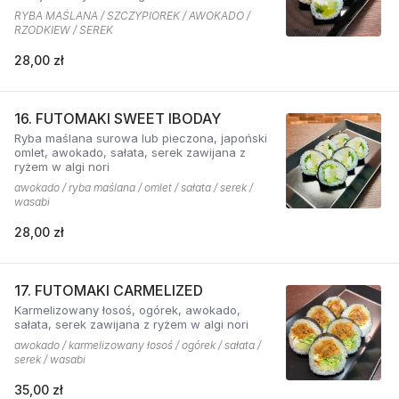
RYBA MAŚLANA / SZCZYPIOREK / AWOKADO /
RZODKIEW / SEREK
28,00 zł
16. FUTOMAKI SWEET IBODAY
Ryba maślana surowa lub pieczona, japoński
omlet, awokado, sałata, serek zawijana z
ryżem w algi nori
awokado / ryba maślana / omlet / sałata / serek /
wasabi
28,00 zł
17. FUTOMAKI CARMELIZED
Karmelizowany łosoś, ogórek, awokado,
sałata, serek zawijana z ryżem w algi nori
awokado / karmelizowany łosoś / ogórek / sałata /
serek / wasabi
35,00 zł