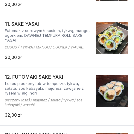
30,00 zł
11. SAKE YASAI
Futomak z surowym łososiem, tykwą, mango,
ogórkiem. DAWNIEJ TEMPURA ROLL SAKE
YASAI
ŁOSOŚ / TYKWA / MANGO / OGÓREK / WASABI
30,00 zł
12. FUTOMAKI SAKE YAKI
Łosoś pieczony lub w tempurze, tykwa,
sałata, sos kabayaki, majonez, zawijane z
ryżem w algi nori
pieczony łosoś / majonez / sałata / tykwa / sos
kabayaki / wasabi
32,00 zł