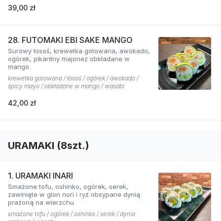
39,00 zł
28. FUTOMAKI EBI SAKE MANGO
Surowy łosoś, krewetka gotowana, awokado,
ogórek, pikantny majonez obkładane w
mango
krewetka gotowana / łosoś / ogórek / awokado /
spicy mayo / obkładane w mango / wasabi
42,00 zł
URAMAKI (8szt.)
1. URAMAKI INARI
Smażone tofu, oshinko, ogórek, serek,
zawinięte w glon nori i ryż obsypane dynią
prażoną na wierzchu
smażone tofu / ogórek / oshinko / serek / dynia