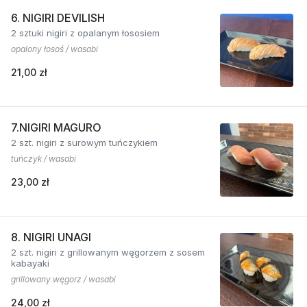
6. NIGIRI DEVILISH
2 sztuki nigiri z opalanym łososiem
opalony łosoś / wasabi
21,00 zł
7.NIGIRI MAGURO
2 szt. nigiri z surowym tuńczykiem
tuńczyk / wasabi
23,00 zł
8. NIGIRI UNAGI
2 szt. nigiri z grillowanym węgorzem z sosem
kabayaki
grillowany węgorz / wasabi
24,00 zł