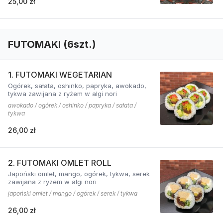
25,00 zł
FUTOMAKI (6szt.)
1. FUTOMAKI WEGETARIAN
Ogórek, sałata, oshinko, papryka, awokado,
tykwa zawijana z ryżem w algi nori
awokado / ogórek / oshinko / papryka / sałata /
tykwa
26,00 zł
2. FUTOMAKI OMLET ROLL
Japoński omlet, mango, ogórek, tykwa, serek
zawijana z ryżem w algi nori
japoński omlet / mango / ogórek / serek / tykwa
26,00 zł