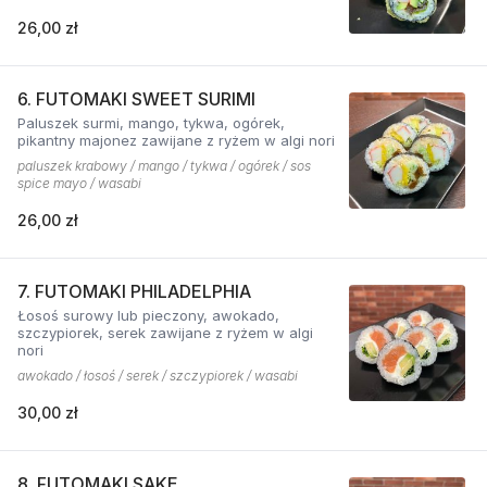
26,00 zł
6. FUTOMAKI SWEET SURIMI
Paluszek surmi, mango, tykwa, ogórek,
pikantny majonez zawijane z ryżem w algi nori
paluszek krabowy / mango / tykwa / ogórek / sos
spice mayo / wasabi
26,00 zł
7. FUTOMAKI PHILADELPHIA
Łosoś surowy lub pieczony, awokado,
szczypiorek, serek zawijane z ryżem w algi
nori
awokado / łosoś / serek / szczypiorek / wasabi
30,00 zł
8. FUTOMAKI SAKE