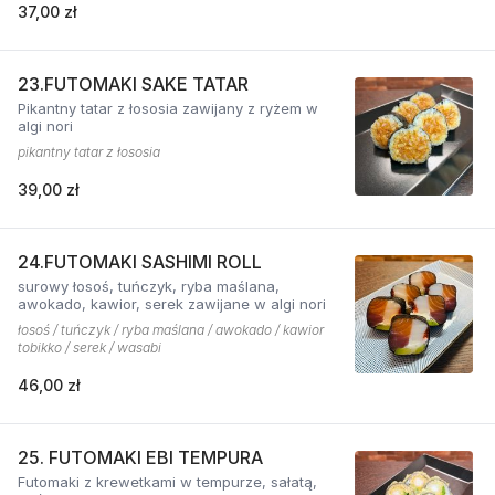
37,00 zł
23.FUTOMAKI SAKE TATAR
Pikantny tatar z łososia zawijany z ryżem w
algi nori
pikantny tatar z łososia
39,00 zł
24.FUTOMAKI SASHIMI ROLL
surowy łosoś, tuńczyk, ryba maślana,
awokado, kawior, serek zawijane w algi nori
łosoś / tuńczyk / ryba maślana / awokado / kawior
tobikko / serek / wasabi
46,00 zł
25. FUTOMAKI EBI TEMPURA
Futomaki z krewetkami w tempurze, sałatą,