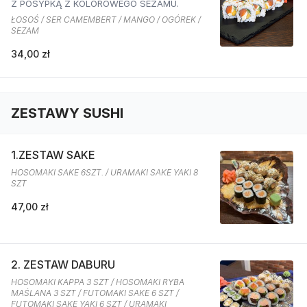
Z POSYPKĄ Z KOLOROWEGO SEZAMU.
ŁOSOŚ / SER CAMEMBERT / MANGO / OGÓREK /
SEZAM
34,00 zł
ZESTAWY SUSHI
1.ZESTAW SAKE
HOSOMAKI SAKE 6SZT. / URAMAKI SAKE YAKI 8
SZT
47,00 zł
2. ZESTAW DABURU
HOSOMAKI KAPPA 3 SZT / HOSOMAKI RYBA
MAŚLANA 3 SZT / FUTOMAKI SAKE 6 SZT /
FUTOMAKI SAKE YAKI 6 SZT / URAMAKI