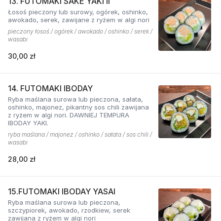
13. FUTOMAKI SAKE YAKI II
Łosoś pieczony lub surowy, ogórek, oshinko,
awokado, serek, zawijane z ryżem w algi nori
pieczony łosoś / ogórek / awokado / oshinko / serek /
wasabi
30,00 zł
14. FUTOMAKI IBODAY
Ryba maślana surowa lub pieczona, sałata,
oshinko, majonez, pikantny sos chili zawijana
z ryżem w algi nori. DAWNIEJ TEMPURA
IBODAY YAKI.
ryba maślana / majonez / oshinko / sałata / sos chili /
wasabi
28,00 zł
15.FUTOMAKI IBODAY YASAI
Ryba maślana surowa lub pieczona,
szczypiorek, awokado, rzodkiew, serek
zawijana z ryżem w algi nori