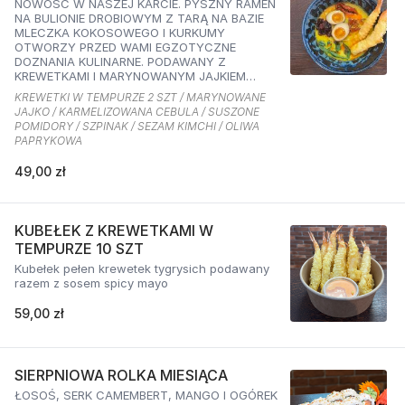
NOWOŚĆ W NASZEJ KARCIE. PYSZNY RAMEN
NA BULIONIE DROBIOWYM Z TARĄ NA BAZIE
MLECZKA KOKOSOWEGO I KURKUMY
OTWORZY PRZED WAMI EGZOTYCZNE
DOZNANIA KULINARNE. PODAWANY Z
KREWETKAMI I MARYNOWANYM JAJKIEM
ORAZ KARMELIZOWANĄ CEBULKĄ,
KREWETKI W TEMPURZE 2 SZT / MARYNOWANE
SZPINAKIEM, SUSZONYMI POMIDORAMI ORAZ
JAJKO / KARMELIZOWANA CEBULA / SUSZONE
SEZAMEM O SMAKU KIMCHI I OLIWĄ
POMIDORY / SZPINAK / SEZAM KIMCHI / OLIWA
PAPRYKOWĄ
PAPRYKOWA
49,00 zł
KUBEŁEK Z KREWETKAMI W
TEMPURZE 10 SZT
Kubełek pełen krewetek tygrysich podawany
razem z sosem spicy mayo
59,00 zł
SIERPNIOWA ROLKA MIESIĄCA
ŁOSOŚ, SERK CAMEMBERT, MANGO I OGÓREK