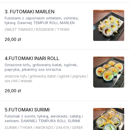
3. FUTOMAKI MARLEN
Futokami z Japońskim omletem, oshinko,
tykwą. Dawniej TEMPUR ROLL MARLEN
OMLET TAMAGO / RZODKIEW / TYKWA
26,00 zł
4.FUTOMAKI INARI ROLL
Smażone tofu, grillowany batat, ogórek,
papryka, pikantny sos sriracha
smażone tofu / grillowany batat / ogórek / papryka /
sos chili / wasabi
26,00 zł
5.FUTOMAKI SURIMI
Futomak z surimi, tykwą, awokado, sałatą i
serkiem. DAWNIEJ TEMPURA ROLL SURIMI
SURIMI / TYKWA / AWOKADO / SAŁATA / SEREK