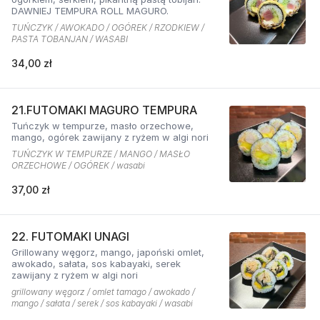
DAWNIEJ TEMPURA ROLL MAGURO.
TUŃCZYK / AWOKADO / OGÓREK / RZODKIEW /
PASTA TOBANJAN / WASABI
34,00 zł
21.FUTOMAKI MAGURO TEMPURA
Tuńczyk w tempurze, masło orzechowe,
mango, ogórek zawijany z ryżem w algi nori
TUŃCZYK W TEMPURZE / MANGO / MASŁO
ORZECHOWE / OGÓREK / wasabi
37,00 zł
22. FUTOMAKI UNAGI
Grillowany węgorz, mango, japoński omlet,
awokado, sałata, sos kabayaki, serek
zawijany z ryżem w algi nori
grillowany węgorz / omlet tamago / awokado /
mango / sałata / serek / sos kabayaki / wasabi