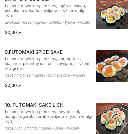
Łosoś surowy lub pieczony, ogórek, tykwa,
oshinko, awokado zawijane z ryżem w algi
nori
awokado / łosoś / ogórek / oshinko / tykwa / wasabi
30,00 zł
9.FUTOMAKI SPICE SAKE
Łosoś surowy lub pieczony, por, ogórek,
majonez, pikantny sos chili zawijane z ryżem
w algi nori
łosoś / majonez / ogórek / por / sos chili / wasabi
30,00 zł
10. FUTOMAKI SAKE LICHI
Łosoś surowy lub pieczony , owoc lichi,
mango, ogórek, serek zawijane z ryżem w algi
nori
łosoś / lichi / mango / ogórek / serek / wasabi