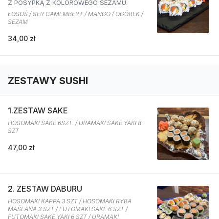
Z POSYPKĄ Z KOLOROWEGO SEZAMU.
ŁOSOŚ / SER CAMEMBERT / MANGO / OGÓREK /
SEZAM
34,00 zł
ZESTAWY SUSHI
1.ZESTAW SAKE
HOSOMAKI SAKE 6SZT. / URAMAKI SAKE YAKI 8
SZT
47,00 zł
2. ZESTAW DABURU
HOSOMAKI KAPPA 3 SZT / HOSOMAKI RYBA
MAŚLANA 3 SZT / FUTOMAKI SAKE 6 SZT /
FUTOMAKI SAKE YAKI 6 SZT / URAMAKI