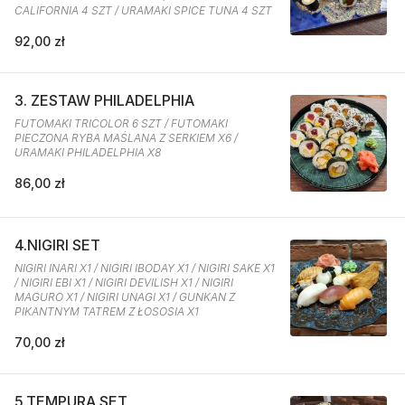
CALIFORNIA 4 SZT / URAMAKI SPICE TUNA 4 SZT
92,00 zł
3. ZESTAW PHILADELPHIA
FUTOMAKI TRICOLOR 6 SZT / FUTOMAKI
PIECZONA RYBA MAŚLANA Z SERKIEM X6 /
URAMAKI PHILADELPHIA X8
86,00 zł
4.NIGIRI SET
NIGIRI INARI X1 / NIGIRI IBODAY X1 / NIGIRI SAKE X1
/ NIGIRI EBI X1 / NIGIRI DEVILISH X1 / NIGIRI
MAGURO X1 / NIGIRI UNAGI X1 / GUNKAN Z
PIKANTNYM TATREM Z ŁOSOSIA X1
70,00 zł
5.TEMPURA SET