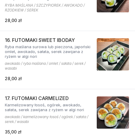
RYBA MAŚLANA / SZCZYPIOREK / AWOKADO /
RZODKIEW / SEREK
28,00 zł
16. FUTOMAKI SWEET IBODAY
Ryba maślana surowa lub pieczona, japoński
omlet, awokado, sałata, serek zawijana z
ryżem w algi nori
awokado / ryba maślana / omlet / sałata / serek /
wasabi
28,00 zł
17. FUTOMAKI CARMELIZED
Karmelizowany łosoś, ogórek, awokado,
sałata, serek zawijana z ryżem w algi nori
awokado / karmelizowany łosoś / ogórek / sałata /
serek / wasabi
35,00 zł