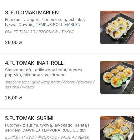
3. FUTOMAKI MARLEN
Futokami z Japońskim omletem, oshinko,
tykwą. Dawniej TEMPUR ROLL MARLEN
OMLET TAMAGO / RZODKIEW / TYKWA
26,00 zł
4.FUTOMAKI INARI ROLL
Smażone tofu, grillowany batat, ogórek,
papryka, pikantny sos sriracha
smażone tofu / grillowany batat / ogórek / papryka /
sos chili / wasabi
26,00 zł
5.FUTOMAKI SURIMI
Futomak z surimi, tykwą, awokado, sałatą i
serkiem. DAWNIEJ TEMPURA ROLL SURIMI
SURIMI / TYKWA / AWOKADO / SAŁATA / SEREK