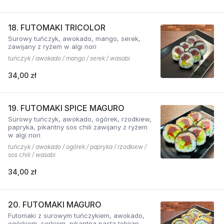
18. FUTOMAKI TRICOLOR
Surowy tuńczyk, awokado, mango, serek,
zawijany z ryżem w algi nori
tuńczyk / awokado / mango / serek / wasabi
34,00 zł
19. FUTOMAKI SPICE MAGURO
Surowy tuńczyk, awokado, ogórek, rzodkiew,
papryka, pikantny sos chili zawijany z ryżem
w algi nori
tuńczyk / awokado / ogórek / papryka / rzodkiew /
sos chili / wasabi
34,00 zł
20. FUTOMAKI MAGURO
Futomaki z surowym tuńczykiem, awokado,
ogórkiem, serkiem, pikantną pastą tobijan.