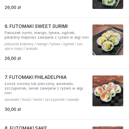
26,00 zł
6. FUTOMAKI SWEET SURIMI
Paluszek surmi, mango, tykwa, ogórek,
pikantny majonez zawijane z ryżem w algi nori
paluszek krabowy / mango / tykwa / ogórek / sos
spice mayo / wasabi
26,00 zł
7. FUTOMAKI PHILADELPHIA
Łosoś surowy lub pieczony, awokado,
szczypiorek, serek zawijane z ryżem w algi
nori
awokado / łosoś / serek / szczypiorek / wasabi
30,00 zł
8. FUTOMAKI SAKE