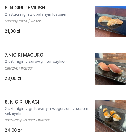
6. NIGIRI DEVILISH
2 sztuki nigiri z opalanym łososiem
opalony łosoś / wasabi
21,00 zł
7.NIGIRI MAGURO
2 szt. nigiri z surowym tuńczykiem
tuńczyk / wasabi
23,00 zł
8. NIGIRI UNAGI
2 szt. nigiri z grillowanym węgorzem z sosem
kabayaki
grillowany węgorz / wasabi
24,00 zł