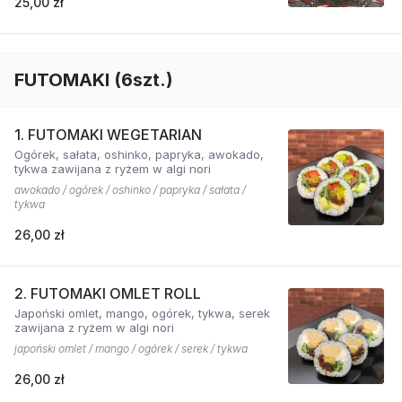
25,00 zł
FUTOMAKI (6szt.)
1. FUTOMAKI WEGETARIAN
Ogórek, sałata, oshinko, papryka, awokado,
tykwa zawijana z ryżem w algi nori
awokado / ogórek / oshinko / papryka / sałata /
tykwa
26,00 zł
2. FUTOMAKI OMLET ROLL
Japoński omlet, mango, ogórek, tykwa, serek
zawijana z ryżem w algi nori
japoński omlet / mango / ogórek / serek / tykwa
26,00 zł