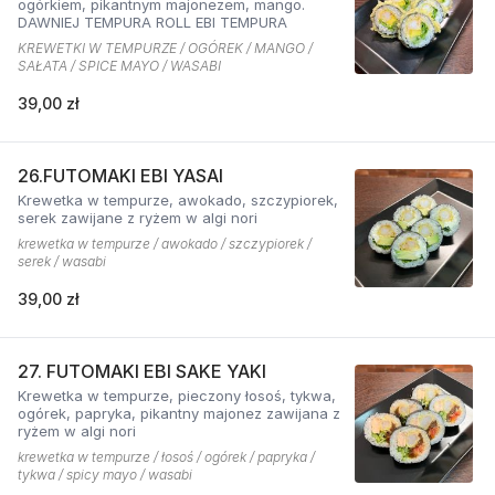
ogórkiem, pikantnym majonezem, mango.
DAWNIEJ TEMPURA ROLL EBI TEMPURA
KREWETKI W TEMPURZE / OGÓREK / MANGO /
SAŁATA / SPICE MAYO / WASABI
39,00 zł
26.FUTOMAKI EBI YASAI
Krewetka w tempurze, awokado, szczypiorek,
serek zawijane z ryżem w algi nori
krewetka w tempurze / awokado / szczypiorek /
serek / wasabi
39,00 zł
27. FUTOMAKI EBI SAKE YAKI
Krewetka w tempurze, pieczony łosoś, tykwa,
ogórek, papryka, pikantny majonez zawijana z
ryżem w algi nori
krewetka w tempurze / łosoś / ogórek / papryka /
tykwa / spicy mayo / wasabi