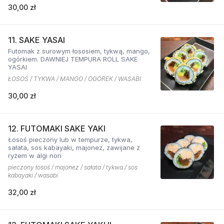
30,00 zł
11. SAKE YASAI
Futomak z surowym łososiem, tykwą, mango,
ogórkiem. DAWNIEJ TEMPURA ROLL SAKE
YASAI
ŁOSOŚ / TYKWA / MANGO / OGÓREK / WASABI
30,00 zł
12. FUTOMAKI SAKE YAKI
Łosoś pieczony lub w tempurze, tykwa,
sałata, sos kabayaki, majonez, zawijane z
ryżem w algi nori
pieczony łosoś / majonez / sałata / tykwa / sos
kabayaki / wasabi
32,00 zł