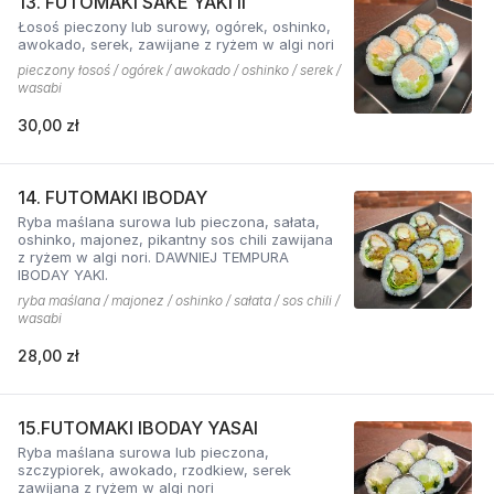
13. FUTOMAKI SAKE YAKI II
Łosoś pieczony lub surowy, ogórek, oshinko,
awokado, serek, zawijane z ryżem w algi nori
pieczony łosoś / ogórek / awokado / oshinko / serek /
wasabi
30,00 zł
14. FUTOMAKI IBODAY
Ryba maślana surowa lub pieczona, sałata,
oshinko, majonez, pikantny sos chili zawijana
z ryżem w algi nori. DAWNIEJ TEMPURA
IBODAY YAKI.
ryba maślana / majonez / oshinko / sałata / sos chili /
wasabi
28,00 zł
15.FUTOMAKI IBODAY YASAI
Ryba maślana surowa lub pieczona,
szczypiorek, awokado, rzodkiew, serek
zawijana z ryżem w algi nori