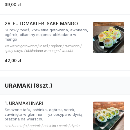
39,00 zł
28. FUTOMAKI EBI SAKE MANGO
Surowy łosoś, krewetka gotowana, awokado,
ogórek, pikantny majonez obkładane w
mango
krewetka gotowana / łosoś / ogórek / awokado /
spicy mayo / obkładane w mango / wasabi
42,00 zł
URAMAKI (8szt.)
1. URAMAKI INARI
Smażone tofu, oshinko, ogórek, serek,
zawinięte w glon nori i ryż obsypane dynią
prażoną na wierzchu
smażone tofu / ogórek / oshinko / serek / dynia