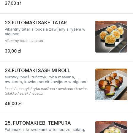
37,00 zł
23.FUTOMAKI SAKE TATAR
Pikantny tatar z łososia zawijany z ryżem w
algi nori
pikantny tatar z łososia
39,00 zł
24.FUTOMAKI SASHIMI ROLL
surowy łosoś, tuńczyk, ryba maślana,
awokado, kawior, serek zawijane w algi nori
łosoś / tuńczyk / ryba maślana / awokado / kawior
tobikko / serek / wasabi
46,00 zł
25. FUTOMAKI EBI TEMPURA
Futomaki z krewetkami w tempurze, sałatą,