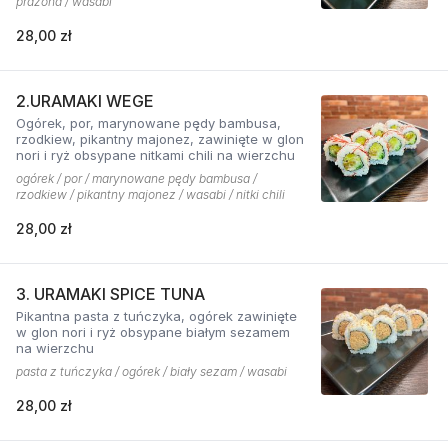
prażona / wasabi
28,00 zł
2.URAMAKI WEGE
Ogórek, por, marynowane pędy bambusa,
rzodkiew, pikantny majonez, zawinięte w glon
nori i ryż obsypane nitkami chili na wierzchu
ogórek / por / marynowane pędy bambusa /
rzodkiew / pikantny majonez / wasabi / nitki chili
28,00 zł
3. URAMAKI SPICE TUNA
Pikantna pasta z tuńczyka, ogórek zawinięte
w glon nori i ryż obsypane białym sezamem
na wierzchu
pasta z tuńczyka / ogórek / biały sezam / wasabi
28,00 zł