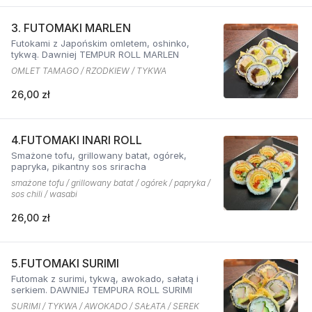
3. FUTOMAKI MARLEN
Futokami z Japońskim omletem, oshinko,
tykwą. Dawniej TEMPUR ROLL MARLEN
OMLET TAMAGO / RZODKIEW / TYKWA
26,00 zł
4.FUTOMAKI INARI ROLL
Smażone tofu, grillowany batat, ogórek,
papryka, pikantny sos sriracha
smażone tofu / grillowany batat / ogórek / papryka /
sos chili / wasabi
26,00 zł
5.FUTOMAKI SURIMI
Futomak z surimi, tykwą, awokado, sałatą i
serkiem. DAWNIEJ TEMPURA ROLL SURIMI
SURIMI / TYKWA / AWOKADO / SAŁATA / SEREK