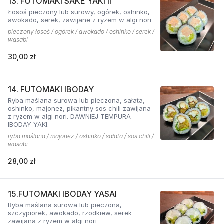
13. FUTOMAKI SAKE YAKI II
Łosoś pieczony lub surowy, ogórek, oshinko,
awokado, serek, zawijane z ryżem w algi nori
pieczony łosoś / ogórek / awokado / oshinko / serek /
wasabi
30,00 zł
14. FUTOMAKI IBODAY
Ryba maślana surowa lub pieczona, sałata,
oshinko, majonez, pikantny sos chili zawijana
z ryżem w algi nori. DAWNIEJ TEMPURA
IBODAY YAKI.
ryba maślana / majonez / oshinko / sałata / sos chili /
wasabi
28,00 zł
15.FUTOMAKI IBODAY YASAI
Ryba maślana surowa lub pieczona,
szczypiorek, awokado, rzodkiew, serek
zawijana z ryżem w algi nori