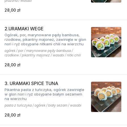
prażona / wasabi
28,00 zł
2.URAMAKI WEGE
Ogórek, por, marynowane pędy bambusa,
rzodkiew, pikantny majonez, zawinięte w glon
nori i ryż obsypane nitkami chili na wierzchu
ogórek / por / marynowane pędy bambusa /
rzodkiew / pikantny majonez / wasabi / nitki chili
28,00 zł
3. URAMAKI SPICE TUNA
Pikantna pasta z tuńczyka, ogórek zawinięte
w glon nori i ryż obsypane białym sezamem
na wierzchu
pasta z tuńczyka / ogórek / biały sezam / wasabi
28,00 zł