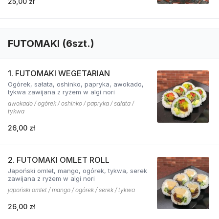
25,00 zł
FUTOMAKI (6szt.)
1. FUTOMAKI WEGETARIAN
Ogórek, sałata, oshinko, papryka, awokado,
tykwa zawijana z ryżem w algi nori
awokado / ogórek / oshinko / papryka / sałata /
tykwa
26,00 zł
2. FUTOMAKI OMLET ROLL
Japoński omlet, mango, ogórek, tykwa, serek
zawijana z ryżem w algi nori
japoński omlet / mango / ogórek / serek / tykwa
26,00 zł