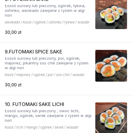
Łosoś surowy lub pieczony, ogórek, tykwa,
oshinko, awokado zawijane z ryżem w algi
nori
awokado / łosoś / ogórek / oshinko / tykwa / wasabi
30,00 zł
9.FUTOMAKI SPICE SAKE
Łosoś surowy lub pieczony, por, ogórek,
majonez, pikantny sos chili zawijane z ryżem
w algi nori
łosoś / majonez / ogórek / por / sos chili / wasabi
30,00 zł
10. FUTOMAKI SAKE LICHI
Łosoś surowy lub pieczony , owoc lichi,
mango, ogórek, serek zawijane z ryżem w algi
nori
łosoś / lichi / mango / ogórek / serek / wasabi