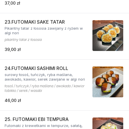
37,00 zł
23.FUTOMAKI SAKE TATAR
Pikantny tatar z łososia zawijany z ryżem w
algi nori
pikantny tatar z łososia
39,00 zł
24.FUTOMAKI SASHIMI ROLL
surowy łosoś, tuńczyk, ryba maślana,
awokado, kawior, serek zawijane w algi nori
łosoś / tuńczyk / ryba maślana / awokado / kawior
tobikko / serek / wasabi
46,00 zł
25. FUTOMAKI EBI TEMPURA
Futomaki z krewetkami w tempurze, sałatą,