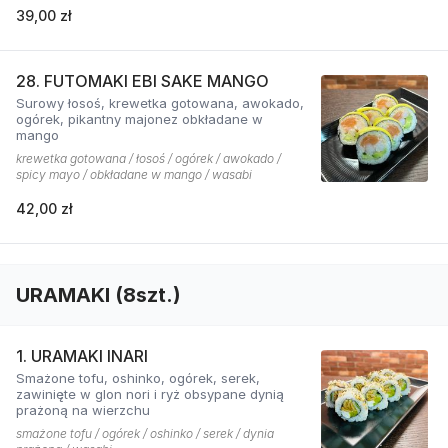
39,00 zł
28. FUTOMAKI EBI SAKE MANGO
Surowy łosoś, krewetka gotowana, awokado,
ogórek, pikantny majonez obkładane w
mango
krewetka gotowana / łosoś / ogórek / awokado /
spicy mayo / obkładane w mango / wasabi
42,00 zł
URAMAKI (8szt.)
1. URAMAKI INARI
Smażone tofu, oshinko, ogórek, serek,
zawinięte w glon nori i ryż obsypane dynią
prażoną na wierzchu
smażone tofu / ogórek / oshinko / serek / dynia