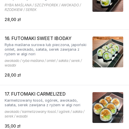
RYBA MAŚLANA / SZCZYPIOREK / AWOKADO /
RZODKIEW / SEREK
28,00 zł
16. FUTOMAKI SWEET IBODAY
Ryba maślana surowa lub pieczona, japoński
omlet, awokado, sałata, serek zawijana z
ryżem w algi nori
awokado / ryba maślana / omlet / sałata / serek /
wasabi
28,00 zł
17. FUTOMAKI CARMELIZED
Karmelizowany łosoś, ogórek, awokado,
sałata, serek zawijana z ryżem w algi nori
awokado / karmelizowany łosoś / ogórek / sałata /
serek / wasabi
35,00 zł