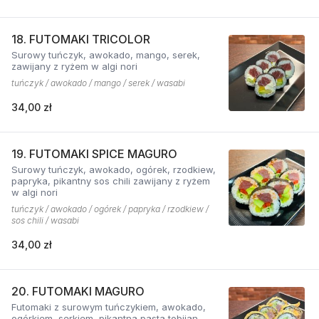
18. FUTOMAKI TRICOLOR
Surowy tuńczyk, awokado, mango, serek,
zawijany z ryżem w algi nori
tuńczyk / awokado / mango / serek / wasabi
34,00 zł
19. FUTOMAKI SPICE MAGURO
Surowy tuńczyk, awokado, ogórek, rzodkiew,
papryka, pikantny sos chili zawijany z ryżem
w algi nori
tuńczyk / awokado / ogórek / papryka / rzodkiew /
sos chili / wasabi
34,00 zł
20. FUTOMAKI MAGURO
Futomaki z surowym tuńczykiem, awokado,
ogórkiem, serkiem, pikantną pastą tobijan.