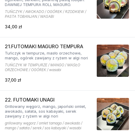
DAWNIEJ TEMPURA ROLL MAGURO.
TUŃCZYK / AWOKADO / OGÓREK / RZODKIEW /
PASTA TOBANJAN / WASABI
34,00 zł
21.FUTOMAKI MAGURO TEMPURA
Tuńczyk w tempurze, masło orzechowe,
mango, ogórek zawijany z ryżem w algi nori
TUŃCZYK W TEMPURZE / MANGO / MASŁO
ORZECHOWE / OGÓREK / wasabi
37,00 zł
22. FUTOMAKI UNAGI
Grillowany węgorz, mango, japoński omlet,
awokado, sałata, sos kabayaki, serek
zawijany z ryżem w algi nori
grillowany węgorz / omlet tamago / awokado /
mango / sałata / serek / sos kabayaki / wasabi