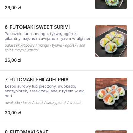
26,00 zł
6. FUTOMAKI SWEET SURIMI
Paluszek surmi, mango, tykwa, ogórek,
pikantny majonez zawijane z ryżem w algi nori
paluszek krabowy / mango / tykwa / ogórek / sos
spice mayo / wasabi
26,00 zł
7. FUTOMAKI PHILADELPHIA
Łosoś surowy lub pieczony, awokado,
szczypiorek, serek zawijane z ryżem w algi
nori
awokado / łosoś / serek / szczypiorek / wasabi
30,00 zł
8. FUTOMAKI SAKE