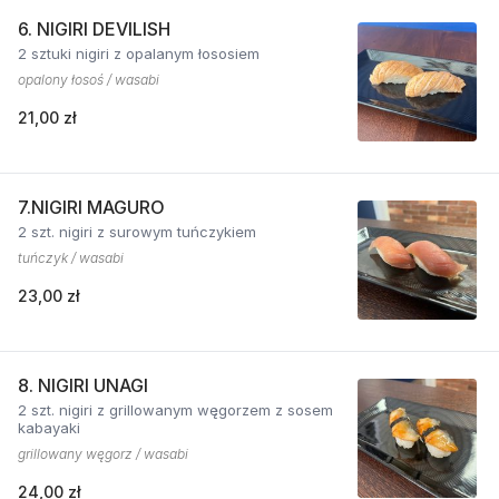
6. NIGIRI DEVILISH
2 sztuki nigiri z opalanym łososiem
opalony łosoś / wasabi
21,00 zł
7.NIGIRI MAGURO
2 szt. nigiri z surowym tuńczykiem
tuńczyk / wasabi
23,00 zł
8. NIGIRI UNAGI
2 szt. nigiri z grillowanym węgorzem z sosem
kabayaki
grillowany węgorz / wasabi
24,00 zł