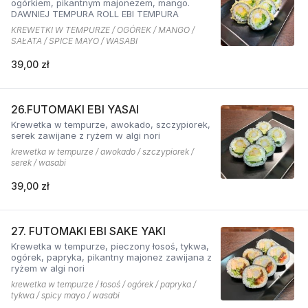
ogórkiem, pikantnym majonezem, mango.
DAWNIEJ TEMPURA ROLL EBI TEMPURA
KREWETKI W TEMPURZE / OGÓREK / MANGO /
SAŁATA / SPICE MAYO / WASABI
39,00 zł
26.FUTOMAKI EBI YASAI
Krewetka w tempurze, awokado, szczypiorek,
serek zawijane z ryżem w algi nori
krewetka w tempurze / awokado / szczypiorek /
serek / wasabi
39,00 zł
27. FUTOMAKI EBI SAKE YAKI
Krewetka w tempurze, pieczony łosoś, tykwa,
ogórek, papryka, pikantny majonez zawijana z
ryżem w algi nori
krewetka w tempurze / łosoś / ogórek / papryka /
tykwa / spicy mayo / wasabi