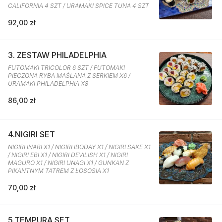
CALIFORNIA 4 SZT / URAMAKI SPICE TUNA 4 SZT
92,00 zł
3. ZESTAW PHILADELPHIA
FUTOMAKI TRICOLOR 6 SZT / FUTOMAKI
PIECZONA RYBA MAŚLANA Z SERKIEM X6 /
URAMAKI PHILADELPHIA X8
86,00 zł
4.NIGIRI SET
NIGIRI INARI X1 / NIGIRI IBODAY X1 / NIGIRI SAKE X1
/ NIGIRI EBI X1 / NIGIRI DEVILISH X1 / NIGIRI
MAGURO X1 / NIGIRI UNAGI X1 / GUNKAN Z
PIKANTNYM TATREM Z ŁOSOSIA X1
70,00 zł
5.TEMPURA SET