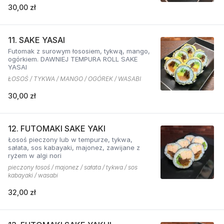
30,00 zł
11. SAKE YASAI
Futomak z surowym łososiem, tykwą, mango,
ogórkiem. DAWNIEJ TEMPURA ROLL SAKE
YASAI
ŁOSOŚ / TYKWA / MANGO / OGÓREK / WASABI
30,00 zł
12. FUTOMAKI SAKE YAKI
Łosoś pieczony lub w tempurze, tykwa,
sałata, sos kabayaki, majonez, zawijane z
ryżem w algi nori
pieczony łosoś / majonez / sałata / tykwa / sos
kabayaki / wasabi
32,00 zł