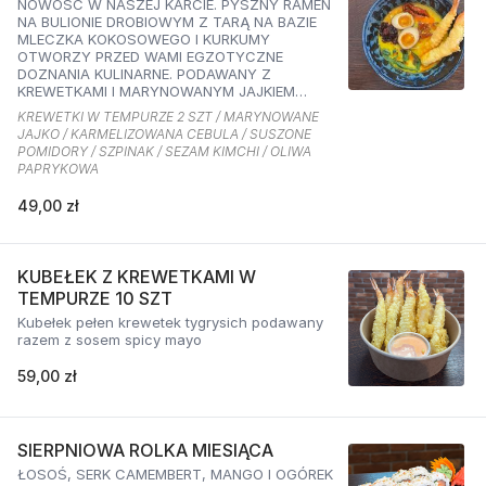
NOWOŚĆ W NASZEJ KARCIE. PYSZNY RAMEN
NA BULIONIE DROBIOWYM Z TARĄ NA BAZIE
MLECZKA KOKOSOWEGO I KURKUMY
OTWORZY PRZED WAMI EGZOTYCZNE
DOZNANIA KULINARNE. PODAWANY Z
KREWETKAMI I MARYNOWANYM JAJKIEM
ORAZ KARMELIZOWANĄ CEBULKĄ,
KREWETKI W TEMPURZE 2 SZT / MARYNOWANE
SZPINAKIEM, SUSZONYMI POMIDORAMI ORAZ
JAJKO / KARMELIZOWANA CEBULA / SUSZONE
SEZAMEM O SMAKU KIMCHI I OLIWĄ
POMIDORY / SZPINAK / SEZAM KIMCHI / OLIWA
PAPRYKOWĄ
PAPRYKOWA
49,00 zł
KUBEŁEK Z KREWETKAMI W
TEMPURZE 10 SZT
Kubełek pełen krewetek tygrysich podawany
razem z sosem spicy mayo
59,00 zł
SIERPNIOWA ROLKA MIESIĄCA
ŁOSOŚ, SERK CAMEMBERT, MANGO I OGÓREK