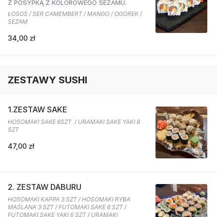
Z POSYPKĄ Z KOLOROWEGO SEZAMU.
ŁOSOŚ / SER CAMEMBERT / MANGO / OGÓREK /
SEZAM
34,00 zł
ZESTAWY SUSHI
1.ZESTAW SAKE
HOSOMAKI SAKE 6SZT. / URAMAKI SAKE YAKI 8
SZT
47,00 zł
2. ZESTAW DABURU
HOSOMAKI KAPPA 3 SZT / HOSOMAKI RYBA
MAŚLANA 3 SZT / FUTOMAKI SAKE 6 SZT /
FUTOMAKI SAKE YAKI 6 SZT / URAMAKI