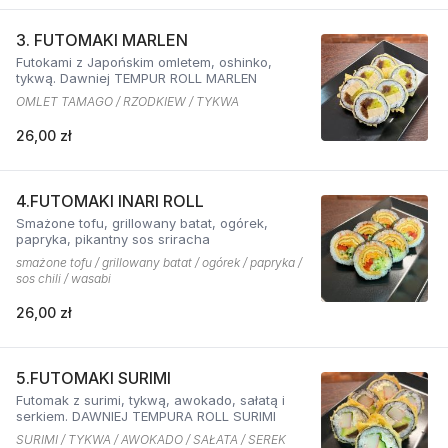
3. FUTOMAKI MARLEN
Futokami z Japońskim omletem, oshinko,
tykwą. Dawniej TEMPUR ROLL MARLEN
OMLET TAMAGO / RZODKIEW / TYKWA
26,00 zł
4.FUTOMAKI INARI ROLL
Smażone tofu, grillowany batat, ogórek,
papryka, pikantny sos sriracha
smażone tofu / grillowany batat / ogórek / papryka /
sos chili / wasabi
26,00 zł
5.FUTOMAKI SURIMI
Futomak z surimi, tykwą, awokado, sałatą i
serkiem. DAWNIEJ TEMPURA ROLL SURIMI
SURIMI / TYKWA / AWOKADO / SAŁATA / SEREK