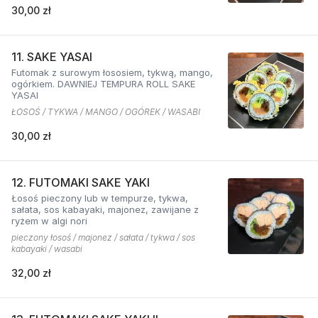
30,00 zł
11. SAKE YASAI
Futomak z surowym łososiem, tykwą, mango,
ogórkiem. DAWNIEJ TEMPURA ROLL SAKE
YASAI
ŁOSOŚ / TYKWA / MANGO / OGÓREK / WASABI
30,00 zł
12. FUTOMAKI SAKE YAKI
Łosoś pieczony lub w tempurze, tykwa,
sałata, sos kabayaki, majonez, zawijane z
ryżem w algi nori
pieczony łosoś / majonez / sałata / tykwa / sos
kabayaki / wasabi
32,00 zł