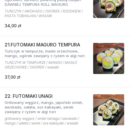
DAWNIEJ TEMPURA ROLL MAGURO.
TUŃCZYK / AWOKADO / OGÓREK / RZODKIEW /
PASTA TOBANJAN / WASABI
34,00 zł
21.FUTOMAKI MAGURO TEMPURA
Tuńczyk w tempurze, masło orzechowe,
mango, ogórek zawijany z ryżem w algi nori
TUŃCZYK W TEMPURZE / MANGO / MASŁO
ORZECHOWE / OGÓREK / wasabi
37,00 zł
22. FUTOMAKI UNAGI
Grillowany węgorz, mango, japoński omlet,
awokado, sałata, sos kabayaki, serek
zawijany z ryżem w algi nori
grillowany węgorz / omlet tamago / awokado /
mango / sałata / serek / sos kabayaki / wasabi