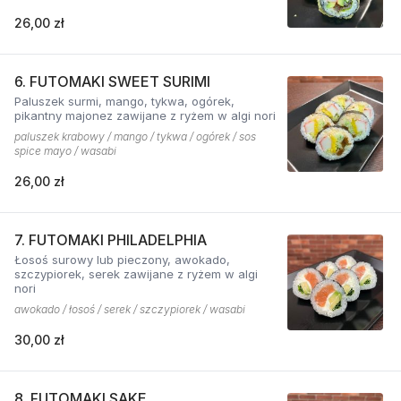
26,00 zł
6. FUTOMAKI SWEET SURIMI
Paluszek surmi, mango, tykwa, ogórek,
pikantny majonez zawijane z ryżem w algi nori
paluszek krabowy / mango / tykwa / ogórek / sos
spice mayo / wasabi
26,00 zł
7. FUTOMAKI PHILADELPHIA
Łosoś surowy lub pieczony, awokado,
szczypiorek, serek zawijane z ryżem w algi
nori
awokado / łosoś / serek / szczypiorek / wasabi
30,00 zł
8. FUTOMAKI SAKE