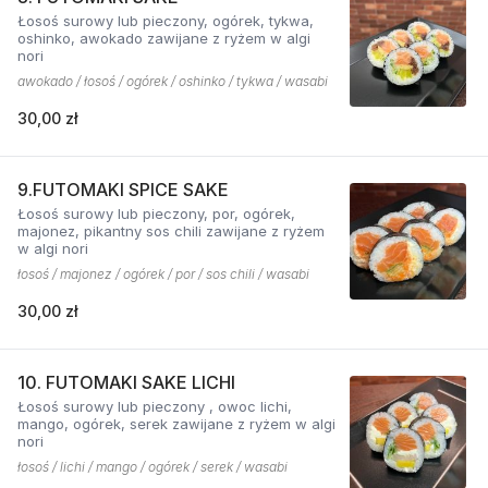
Łosoś surowy lub pieczony, ogórek, tykwa,
oshinko, awokado zawijane z ryżem w algi
nori
awokado / łosoś / ogórek / oshinko / tykwa / wasabi
30,00 zł
9.FUTOMAKI SPICE SAKE
Łosoś surowy lub pieczony, por, ogórek,
majonez, pikantny sos chili zawijane z ryżem
w algi nori
łosoś / majonez / ogórek / por / sos chili / wasabi
30,00 zł
10. FUTOMAKI SAKE LICHI
Łosoś surowy lub pieczony , owoc lichi,
mango, ogórek, serek zawijane z ryżem w algi
nori
łosoś / lichi / mango / ogórek / serek / wasabi