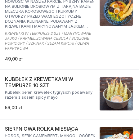
NOWOŚĆ W NASZEJ KARCIE. PYSZNY RAMEN
NA BULIONIE DROBIOWYM Z TARĄ NA BAZIE
MLECZKA KOKOSOWEGO I KURKUMY
OTWORZY PRZED WAMI EGZOTYCZNE
DOZNANIA KULINARNE. PODAWANY Z
KREWETKAMI I MARYNOWANYM JAJKIEM
ORAZ KARMELIZOWANĄ CEBULKĄ,
KREWETKI W TEMPURZE 2 SZT / MARYNOWANE
SZPINAKIEM, SUSZONYMI POMIDORAMI ORAZ
JAJKO / KARMELIZOWANA CEBULA / SUSZONE
SEZAMEM O SMAKU KIMCHI I OLIWĄ
POMIDORY / SZPINAK / SEZAM KIMCHI / OLIWA
PAPRYKOWĄ
PAPRYKOWA
49,00 zł
KUBEŁEK Z KREWETKAMI W
TEMPURZE 10 SZT
Kubełek pełen krewetek tygrysich podawany
razem z sosem spicy mayo
59,00 zł
SIERPNIOWA ROLKA MIESIĄCA
ŁOSOŚ, SERK CAMEMBERT, MANGO I OGÓREK