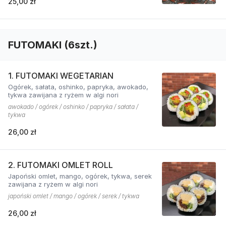
25,00 zł
FUTOMAKI (6szt.)
1. FUTOMAKI WEGETARIAN
Ogórek, sałata, oshinko, papryka, awokado,
tykwa zawijana z ryżem w algi nori
awokado / ogórek / oshinko / papryka / sałata /
tykwa
26,00 zł
2. FUTOMAKI OMLET ROLL
Japoński omlet, mango, ogórek, tykwa, serek
zawijana z ryżem w algi nori
japoński omlet / mango / ogórek / serek / tykwa
26,00 zł