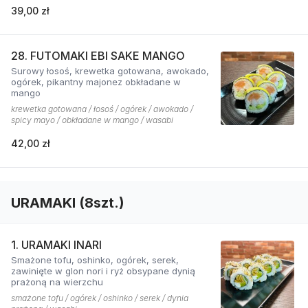
39,00 zł
28. FUTOMAKI EBI SAKE MANGO
Surowy łosoś, krewetka gotowana, awokado,
ogórek, pikantny majonez obkładane w
mango
krewetka gotowana / łosoś / ogórek / awokado /
spicy mayo / obkładane w mango / wasabi
42,00 zł
URAMAKI (8szt.)
1. URAMAKI INARI
Smażone tofu, oshinko, ogórek, serek,
zawinięte w glon nori i ryż obsypane dynią
prażoną na wierzchu
smażone tofu / ogórek / oshinko / serek / dynia