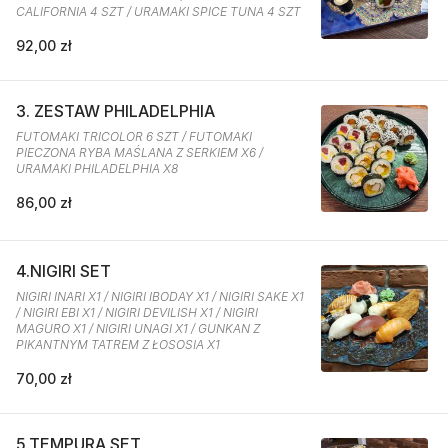
CALIFORNIA 4 SZT / URAMAKI SPICE TUNA 4 SZT
92,00 zł
3. ZESTAW PHILADELPHIA
FUTOMAKI TRICOLOR 6 SZT / FUTOMAKI
PIECZONA RYBA MAŚLANA Z SERKIEM X6 /
URAMAKI PHILADELPHIA X8
86,00 zł
4.NIGIRI SET
NIGIRI INARI X1 / NIGIRI IBODAY X1 / NIGIRI SAKE X1
/ NIGIRI EBI X1 / NIGIRI DEVILISH X1 / NIGIRI
MAGURO X1 / NIGIRI UNAGI X1 / GUNKAN Z
PIKANTNYM TATREM Z ŁOSOSIA X1
70,00 zł
5.TEMPURA SET