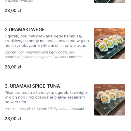
prażona / wasabi
28,00 zł
2.URAMAKI WEGE
Ogórek, por, marynowane pędy bambusa,
rzodkiew, pikantny majonez, zawinięte w glon
nori i ryż obsypane nitkami chili na wierzchu
ogórek / por / marynowane pędy bambusa /
rzodkiew / pikantny majonez / wasabi / nitki chili
28,00 zł
3. URAMAKI SPICE TUNA
Pikantna pasta z tuńczyka, ogórek zawinięte
w glon nori i ryż obsypane białym sezamem
na wierzchu
pasta z tuńczyka / ogórek / biały sezam / wasabi
28,00 zł