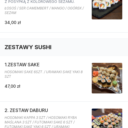
Z POSYPKĄ Z KOLOROWEGO SEZAMU.
ŁOSOŚ / SER CAMEMBERT / MANGO / OGÓREK /
SEZAM
34,00 zł
ZESTAWY SUSHI
1.ZESTAW SAKE
HOSOMAKI SAKE 6SZT. / URAMAKI SAKE YAKI 8
SZT
47,00 zł
2. ZESTAW DABURU
HOSOMAKI KAPPA 3 SZT / HOSOMAKI RYBA
MAŚLANA 3 SZT / FUTOMAKI SAKE 6 SZT /
FUTOMAKI SAKE YAKI 6 SZT / URAMAKI