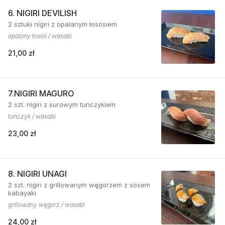
6. NIGIRI DEVILISH
2 sztuki nigiri z opalanym łososiem
opalony łosoś / wasabi
21,00 zł
7.NIGIRI MAGURO
2 szt. nigiri z surowym tuńczykiem
tuńczyk / wasabi
23,00 zł
8. NIGIRI UNAGI
2 szt. nigiri z grillowanym węgorzem z sosem
kabayaki
grillowany węgorz / wasabi
24,00 zł