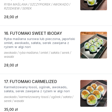
RYBA MAŚLANA / SZCZYPIOREK / AWOKADO /
RZODKIEW / SEREK
28,00 zł
16. FUTOMAKI SWEET IBODAY
Ryba maślana surowa lub pieczona, japoński
omlet, awokado, sałata, serek zawijana z
ryżem w algi nori
awokado / ryba maślana / omlet / sałata / serek /
wasabi
28,00 zł
17. FUTOMAKI CARMELIZED
Karmelizowany łosoś, ogórek, awokado,
sałata, serek zawijana z ryżem w algi nori
awokado / karmelizowany łosoś / ogórek / sałata /
serek / wasabi
35,00 zł