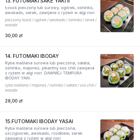
13. FUTOMAKI SAKE YAKI II
Łosoś pieczony lub surowy, ogórek, oshinko,
awokado, serek, zawijane z ryżem w algi nori
pieczony łosoś / ogórek / awokado / oshinko / serek /
wasabi
30,00 zł
14. FUTOMAKI IBODAY
Ryba maślana surowa lub pieczona, sałata,
oshinko, majonez, pikantny sos chili zawijana
z ryżem w algi nori. DAWNIEJ TEMPURA
IBODAY YAKI.
ryba maślana / majonez / oshinko / sałata / sos chili /
wasabi
28,00 zł
15.FUTOMAKI IBODAY YASAI
Ryba maślana surowa lub pieczona,
szczypiorek, awokado, rzodkiew, serek
zawijana z ryżem w algi nori