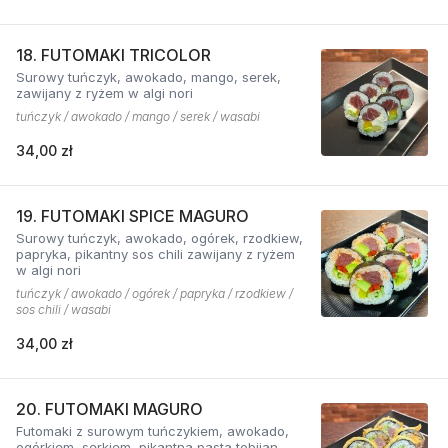
18. FUTOMAKI TRICOLOR
Surowy tuńczyk, awokado, mango, serek,
zawijany z ryżem w algi nori
tuńczyk / awokado / mango / serek / wasabi
34,00 zł
19. FUTOMAKI SPICE MAGURO
Surowy tuńczyk, awokado, ogórek, rzodkiew,
papryka, pikantny sos chili zawijany z ryżem
w algi nori
tuńczyk / awokado / ogórek / papryka / rzodkiew /
sos chili / wasabi
34,00 zł
20. FUTOMAKI MAGURO
Futomaki z surowym tuńczykiem, awokado,
ogórkiem, serkiem, pikantną pastą tobijan.