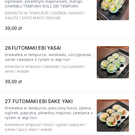
ogórkiem, pikantnym majonezem, mango.
DAWNIEJ TEMPURA ROLL EBI TEMPURA
KREWETKI W TEMPURZE / OGÓREK / MANGO /
SAŁATA / SPICE MAYO / WASABI
39,00 zł
26.FUTOMAKI EBI YASAI
Krewetka w tempurze, awokado, szczypiorek,
serek zawijane z ryżem w algi nori
krewetka w tempurze / awokado / szczypiorek /
serek / wasabi
39,00 zł
27. FUTOMAKI EBI SAKE YAKI
Krewetka w tempurze, pieczony łosoś, tykwa,
ogórek, papryka, pikantny majonez zawijana z
ryżem w algi nori
krewetka w tempurze / łosoś / ogórek / papryka /
tykwa / spicy mayo / wasabi