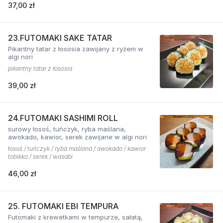
37,00 zł
23.FUTOMAKI SAKE TATAR
Pikantny tatar z łososia zawijany z ryżem w
algi nori
pikantny tatar z łososia
39,00 zł
24.FUTOMAKI SASHIMI ROLL
surowy łosoś, tuńczyk, ryba maślana,
awokado, kawior, serek zawijane w algi nori
łosoś / tuńczyk / ryba maślana / awokado / kawior
tobikko / serek / wasabi
46,00 zł
25. FUTOMAKI EBI TEMPURA
Futomaki z krewetkami w tempurze, sałatą,