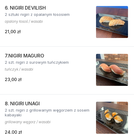
6. NIGIRI DEVILISH
2 sztuki nigiri z opalanym łososiem
opalony łosoś / wasabi
21,00 zł
7.NIGIRI MAGURO
2 szt. nigiri z surowym tuńczykiem
tuńczyk / wasabi
23,00 zł
8. NIGIRI UNAGI
2 szt. nigiri z grillowanym węgorzem z sosem
kabayaki
grillowany węgorz / wasabi
24,00 zł