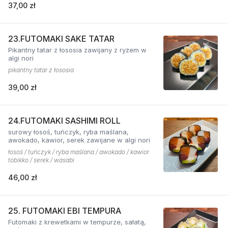
37,00 zł
23.FUTOMAKI SAKE TATAR
Pikantny tatar z łososia zawijany z ryżem w
algi nori
pikantny tatar z łososia
39,00 zł
24.FUTOMAKI SASHIMI ROLL
surowy łosoś, tuńczyk, ryba maślana,
awokado, kawior, serek zawijane w algi nori
łosoś / tuńczyk / ryba maślana / awokado / kawior
tobikko / serek / wasabi
46,00 zł
25. FUTOMAKI EBI TEMPURA
Futomaki z krewetkami w tempurze, sałatą,