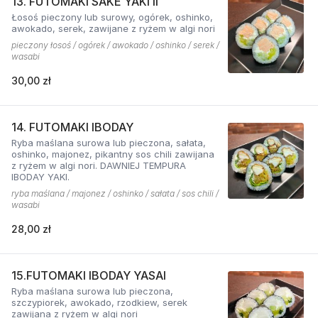
13. FUTOMAKI SAKE YAKI II
Łosoś pieczony lub surowy, ogórek, oshinko,
awokado, serek, zawijane z ryżem w algi nori
pieczony łosoś / ogórek / awokado / oshinko / serek /
wasabi
30,00 zł
14. FUTOMAKI IBODAY
Ryba maślana surowa lub pieczona, sałata,
oshinko, majonez, pikantny sos chili zawijana
z ryżem w algi nori. DAWNIEJ TEMPURA
IBODAY YAKI.
ryba maślana / majonez / oshinko / sałata / sos chili /
wasabi
28,00 zł
15.FUTOMAKI IBODAY YASAI
Ryba maślana surowa lub pieczona,
szczypiorek, awokado, rzodkiew, serek
zawijana z ryżem w algi nori