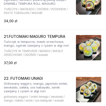
DAWNIEJ TEMPURA ROLL MAGURO.
TUŃCZYK / AWOKADO / OGÓREK / RZODKIEW /
PASTA TOBANJAN / WASABI
34,00 zł
21.FUTOMAKI MAGURO TEMPURA
Tuńczyk w tempurze, masło orzechowe,
mango, ogórek zawijany z ryżem w algi nori
TUŃCZYK W TEMPURZE / MANGO / MASŁO
ORZECHOWE / OGÓREK / wasabi
37,00 zł
22. FUTOMAKI UNAGI
Grillowany węgorz, mango, japoński omlet,
awokado, sałata, sos kabayaki, serek
zawijany z ryżem w algi nori
grillowany węgorz / omlet tamago / awokado /
mango / sałata / serek / sos kabayaki / wasabi