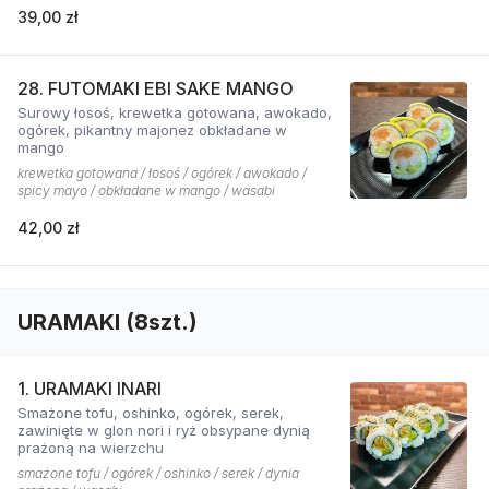
39,00 zł
28. FUTOMAKI EBI SAKE MANGO
Surowy łosoś, krewetka gotowana, awokado,
ogórek, pikantny majonez obkładane w
mango
krewetka gotowana / łosoś / ogórek / awokado /
spicy mayo / obkładane w mango / wasabi
42,00 zł
URAMAKI (8szt.)
1. URAMAKI INARI
Smażone tofu, oshinko, ogórek, serek,
zawinięte w glon nori i ryż obsypane dynią
prażoną na wierzchu
smażone tofu / ogórek / oshinko / serek / dynia