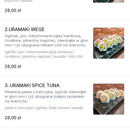
prażona / wasabi
28,00 zł
2.URAMAKI WEGE
Ogórek, por, marynowane pędy bambusa,
rzodkiew, pikantny majonez, zawinięte w glon
nori i ryż obsypane nitkami chili na wierzchu
ogórek / por / marynowane pędy bambusa /
rzodkiew / pikantny majonez / wasabi / nitki chili
28,00 zł
3. URAMAKI SPICE TUNA
Pikantna pasta z tuńczyka, ogórek zawinięte
w glon nori i ryż obsypane białym sezamem
na wierzchu
pasta z tuńczyka / ogórek / biały sezam / wasabi
28,00 zł