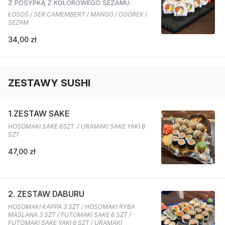
Z POSYPKĄ Z KOLOROWEGO SEZAMU.
ŁOSOŚ / SER CAMEMBERT / MANGO / OGÓREK /
SEZAM
34,00 zł
ZESTAWY SUSHI
1.ZESTAW SAKE
HOSOMAKI SAKE 6SZT. / URAMAKI SAKE YAKI 8
SZT
47,00 zł
2. ZESTAW DABURU
HOSOMAKI KAPPA 3 SZT / HOSOMAKI RYBA
MAŚLANA 3 SZT / FUTOMAKI SAKE 6 SZT /
FUTOMAKI SAKE YAKI 6 SZT / URAMAKI