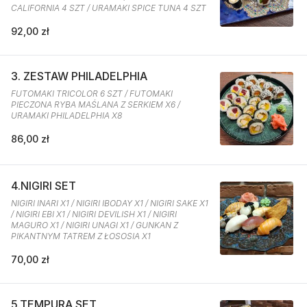
CALIFORNIA 4 SZT / URAMAKI SPICE TUNA 4 SZT
92,00 zł
3. ZESTAW PHILADELPHIA
FUTOMAKI TRICOLOR 6 SZT / FUTOMAKI
PIECZONA RYBA MAŚLANA Z SERKIEM X6 /
URAMAKI PHILADELPHIA X8
86,00 zł
4.NIGIRI SET
NIGIRI INARI X1 / NIGIRI IBODAY X1 / NIGIRI SAKE X1
/ NIGIRI EBI X1 / NIGIRI DEVILISH X1 / NIGIRI
MAGURO X1 / NIGIRI UNAGI X1 / GUNKAN Z
PIKANTNYM TATREM Z ŁOSOSIA X1
70,00 zł
5.TEMPURA SET