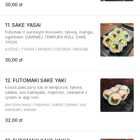
30,00 zł
11. SAKE YASAI
Futomak z surowym łososiem, tykwą, mango,
ogórkiem. DAWNIEJ TEMPURA ROLL SAKE
YASAI
ŁOSOŚ / TYKWA / MANGO / OGÓREK / WASABI
30,00 zł
12. FUTOMAKI SAKE YAKI
Łosoś pieczony lub w tempurze, tykwa,
sałata, sos kabayaki, majonez, zawijane z
ryżem w algi nori
pieczony łosoś / majonez / sałata / tykwa / sos
kabayaki / wasabi
32,00 zł