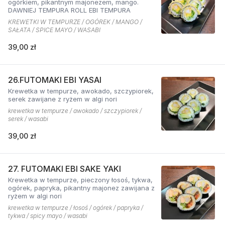
ogórkiem, pikantnym majonezem, mango.
DAWNIEJ TEMPURA ROLL EBI TEMPURA
KREWETKI W TEMPURZE / OGÓREK / MANGO /
SAŁATA / SPICE MAYO / WASABI
39,00 zł
26.FUTOMAKI EBI YASAI
Krewetka w tempurze, awokado, szczypiorek,
serek zawijane z ryżem w algi nori
krewetka w tempurze / awokado / szczypiorek /
serek / wasabi
39,00 zł
27. FUTOMAKI EBI SAKE YAKI
Krewetka w tempurze, pieczony łosoś, tykwa,
ogórek, papryka, pikantny majonez zawijana z
ryżem w algi nori
krewetka w tempurze / łosoś / ogórek / papryka /
tykwa / spicy mayo / wasabi