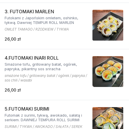
3. FUTOMAKI MARLEN
Futokami z Japońskim omletem, oshinko,
tykwą. Dawniej TEMPUR ROLL MARLEN
OMLET TAMAGO / RZODKIEW / TYKWA
26,00 zł
4.FUTOMAKI INARI ROLL
Smażone tofu, grillowany batat, ogórek,
papryka, pikantny sos sriracha
smażone tofu / grillowany batat / ogórek / papryka /
sos chili / wasabi
26,00 zł
5.FUTOMAKI SURIMI
Futomak z surimi, tykwą, awokado, sałatą i
serkiem. DAWNIEJ TEMPURA ROLL SURIMI
SURIMI / TYKWA / AWOKADO / SAŁATA / SEREK