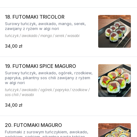
18. FUTOMAKI TRICOLOR
Surowy tuńczyk, awokado, mango, serek,
zawijany z ryżem w algi nori
tuńczyk / awokado / mango / serek / wasabi
34,00 zł
19. FUTOMAKI SPICE MAGURO
Surowy tuńczyk, awokado, ogórek, rzodkiew,
papryka, pikantny sos chili zawijany z ryżem
w algi nori
tuńczyk / awokado / ogórek / papryka / rzodkiew /
sos chili / wasabi
34,00 zł
20. FUTOMAKI MAGURO
Futomaki z surowym tuńczykiem, awokado,
ogórkiem, serkiem, pikantną pastą tobijan.