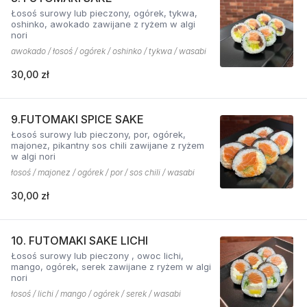
Łosoś surowy lub pieczony, ogórek, tykwa,
oshinko, awokado zawijane z ryżem w algi
nori
awokado / łosoś / ogórek / oshinko / tykwa / wasabi
30,00 zł
9.FUTOMAKI SPICE SAKE
Łosoś surowy lub pieczony, por, ogórek,
majonez, pikantny sos chili zawijane z ryżem
w algi nori
łosoś / majonez / ogórek / por / sos chili / wasabi
30,00 zł
10. FUTOMAKI SAKE LICHI
Łosoś surowy lub pieczony , owoc lichi,
mango, ogórek, serek zawijane z ryżem w algi
nori
łosoś / lichi / mango / ogórek / serek / wasabi