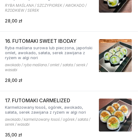
RYBA MAŚLANA / SZCZYPIOREK / AWOKADO /
RZODKIEW / SEREK
28,00 zł
16. FUTOMAKI SWEET IBODAY
Ryba maślana surowa lub pieczona, japoński
omlet, awokado, sałata, serek zawijana z
ryżem w algi nori
awokado / ryba maślana / omlet / sałata / serek /
wasabi
28,00 zł
17. FUTOMAKI CARMELIZED
Karmelizowany łosoś, ogórek, awokado,
sałata, serek zawijana z ryżem w algi nori
awokado / karmelizowany łosoś / ogórek / sałata /
serek / wasabi
35,00 zł