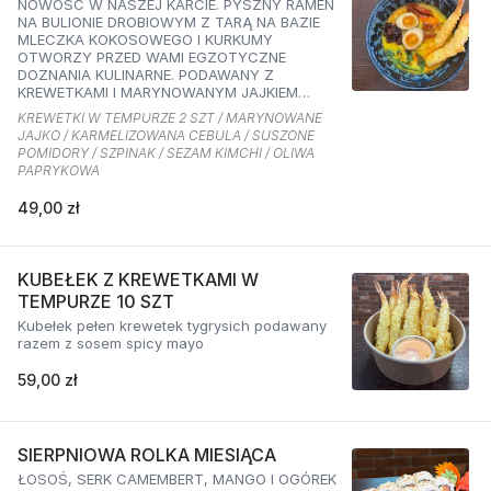
NOWOŚĆ W NASZEJ KARCIE. PYSZNY RAMEN
NA BULIONIE DROBIOWYM Z TARĄ NA BAZIE
MLECZKA KOKOSOWEGO I KURKUMY
OTWORZY PRZED WAMI EGZOTYCZNE
DOZNANIA KULINARNE. PODAWANY Z
KREWETKAMI I MARYNOWANYM JAJKIEM
ORAZ KARMELIZOWANĄ CEBULKĄ,
KREWETKI W TEMPURZE 2 SZT / MARYNOWANE
SZPINAKIEM, SUSZONYMI POMIDORAMI ORAZ
JAJKO / KARMELIZOWANA CEBULA / SUSZONE
SEZAMEM O SMAKU KIMCHI I OLIWĄ
POMIDORY / SZPINAK / SEZAM KIMCHI / OLIWA
PAPRYKOWĄ
PAPRYKOWA
49,00 zł
KUBEŁEK Z KREWETKAMI W
TEMPURZE 10 SZT
Kubełek pełen krewetek tygrysich podawany
razem z sosem spicy mayo
59,00 zł
SIERPNIOWA ROLKA MIESIĄCA
ŁOSOŚ, SERK CAMEMBERT, MANGO I OGÓREK