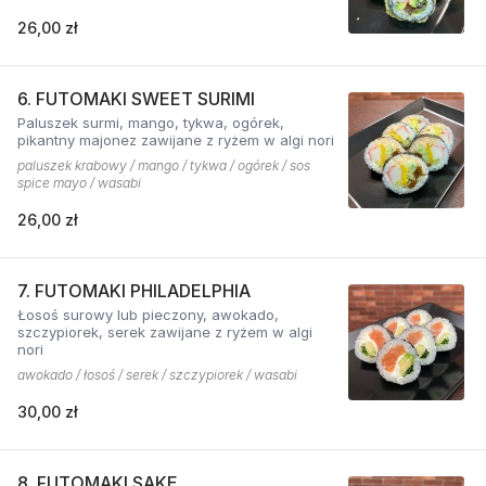
26,00 zł
6. FUTOMAKI SWEET SURIMI
Paluszek surmi, mango, tykwa, ogórek,
pikantny majonez zawijane z ryżem w algi nori
paluszek krabowy / mango / tykwa / ogórek / sos
spice mayo / wasabi
26,00 zł
7. FUTOMAKI PHILADELPHIA
Łosoś surowy lub pieczony, awokado,
szczypiorek, serek zawijane z ryżem w algi
nori
awokado / łosoś / serek / szczypiorek / wasabi
30,00 zł
8. FUTOMAKI SAKE