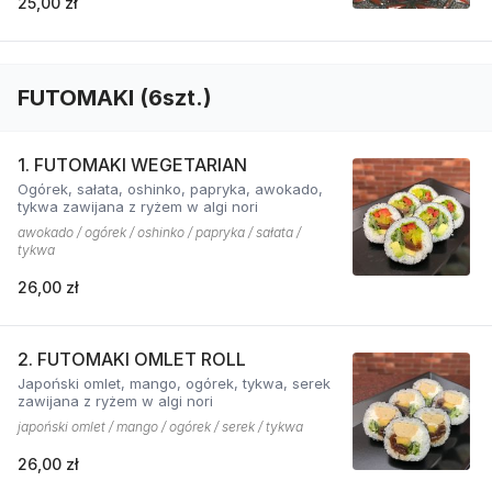
25,00 zł
FUTOMAKI (6szt.)
1. FUTOMAKI WEGETARIAN
Ogórek, sałata, oshinko, papryka, awokado,
tykwa zawijana z ryżem w algi nori
awokado / ogórek / oshinko / papryka / sałata /
tykwa
26,00 zł
2. FUTOMAKI OMLET ROLL
Japoński omlet, mango, ogórek, tykwa, serek
zawijana z ryżem w algi nori
japoński omlet / mango / ogórek / serek / tykwa
26,00 zł