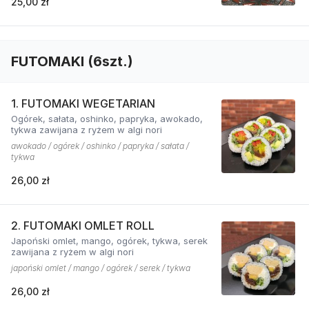
25,00 zł
FUTOMAKI (6szt.)
1. FUTOMAKI WEGETARIAN
Ogórek, sałata, oshinko, papryka, awokado,
tykwa zawijana z ryżem w algi nori
awokado / ogórek / oshinko / papryka / sałata /
tykwa
26,00 zł
2. FUTOMAKI OMLET ROLL
Japoński omlet, mango, ogórek, tykwa, serek
zawijana z ryżem w algi nori
japoński omlet / mango / ogórek / serek / tykwa
26,00 zł