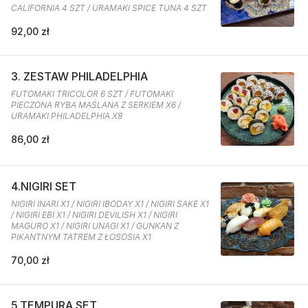
CALIFORNIA 4 SZT / URAMAKI SPICE TUNA 4 SZT
92,00 zł
3. ZESTAW PHILADELPHIA
FUTOMAKI TRICOLOR 6 SZT / FUTOMAKI
PIECZONA RYBA MAŚLANA Z SERKIEM X6 /
URAMAKI PHILADELPHIA X8
86,00 zł
4.NIGIRI SET
NIGIRI INARI X1 / NIGIRI IBODAY X1 / NIGIRI SAKE X1
/ NIGIRI EBI X1 / NIGIRI DEVILISH X1 / NIGIRI
MAGURO X1 / NIGIRI UNAGI X1 / GUNKAN Z
PIKANTNYM TATREM Z ŁOSOSIA X1
70,00 zł
5.TEMPURA SET