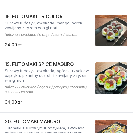
18. FUTOMAKI TRICOLOR
Surowy tuńczyk, awokado, mango, serek,
zawijany z ryżem w algi nori
tuńczyk / awokado / mango / serek / wasabi
34,00 zł
19. FUTOMAKI SPICE MAGURO
Surowy tuńczyk, awokado, ogórek, rzodkiew,
papryka, pikantny sos chili zawijany z ryżem
w algi nori
tuńczyk / awokado / ogórek / papryka / rzodkiew /
sos chili / wasabi
34,00 zł
20. FUTOMAKI MAGURO
Futomaki z surowym tuńczykiem, awokado,
ogórkiem, serkiem, pikantną pastą tobijan.