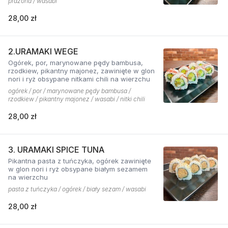
prażona / wasabi
28,00 zł
2.URAMAKI WEGE
Ogórek, por, marynowane pędy bambusa,
rzodkiew, pikantny majonez, zawinięte w glon
nori i ryż obsypane nitkami chili na wierzchu
ogórek / por / marynowane pędy bambusa /
rzodkiew / pikantny majonez / wasabi / nitki chili
28,00 zł
3. URAMAKI SPICE TUNA
Pikantna pasta z tuńczyka, ogórek zawinięte
w glon nori i ryż obsypane białym sezamem
na wierzchu
pasta z tuńczyka / ogórek / biały sezam / wasabi
28,00 zł