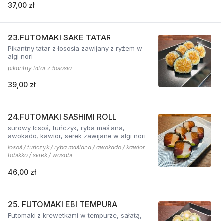
37,00 zł
23.FUTOMAKI SAKE TATAR
Pikantny tatar z łososia zawijany z ryżem w
algi nori
pikantny tatar z łososia
39,00 zł
24.FUTOMAKI SASHIMI ROLL
surowy łosoś, tuńczyk, ryba maślana,
awokado, kawior, serek zawijane w algi nori
łosoś / tuńczyk / ryba maślana / awokado / kawior
tobikko / serek / wasabi
46,00 zł
25. FUTOMAKI EBI TEMPURA
Futomaki z krewetkami w tempurze, sałatą,