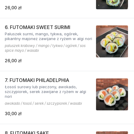
26,00 zł
6. FUTOMAKI SWEET SURIMI
Paluszek surmi, mango, tykwa, ogórek,
pikantny majonez zawijane z ryżem w algi nori
paluszek krabowy / mango / tykwa / ogórek / sos
spice mayo / wasabi
26,00 zł
7. FUTOMAKI PHILADELPHIA
Łosoś surowy lub pieczony, awokado,
szczypiorek, serek zawijane z ryżem w algi
nori
awokado / łosoś / serek / szczypiorek / wasabi
30,00 zł
8. FUTOMAKI SAKE