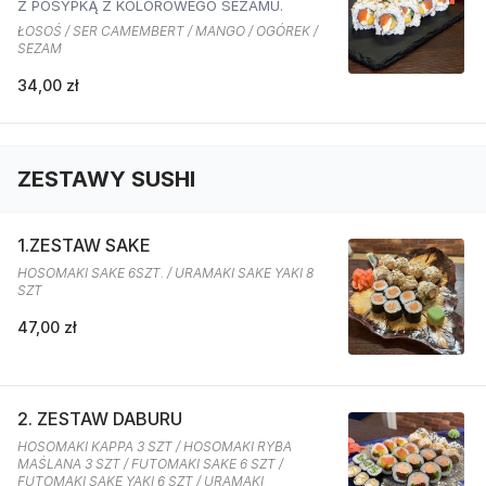
Z POSYPKĄ Z KOLOROWEGO SEZAMU.
ŁOSOŚ / SER CAMEMBERT / MANGO / OGÓREK /
SEZAM
34,00 zł
ZESTAWY SUSHI
1.ZESTAW SAKE
HOSOMAKI SAKE 6SZT. / URAMAKI SAKE YAKI 8
SZT
47,00 zł
2. ZESTAW DABURU
HOSOMAKI KAPPA 3 SZT / HOSOMAKI RYBA
MAŚLANA 3 SZT / FUTOMAKI SAKE 6 SZT /
FUTOMAKI SAKE YAKI 6 SZT / URAMAKI