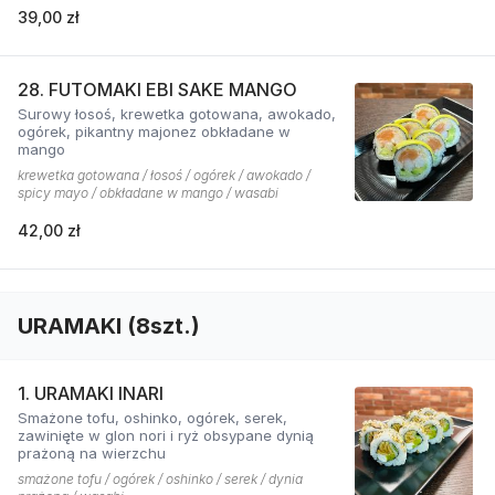
39,00 zł
28. FUTOMAKI EBI SAKE MANGO
Surowy łosoś, krewetka gotowana, awokado,
ogórek, pikantny majonez obkładane w
mango
krewetka gotowana / łosoś / ogórek / awokado /
spicy mayo / obkładane w mango / wasabi
42,00 zł
URAMAKI (8szt.)
1. URAMAKI INARI
Smażone tofu, oshinko, ogórek, serek,
zawinięte w glon nori i ryż obsypane dynią
prażoną na wierzchu
smażone tofu / ogórek / oshinko / serek / dynia