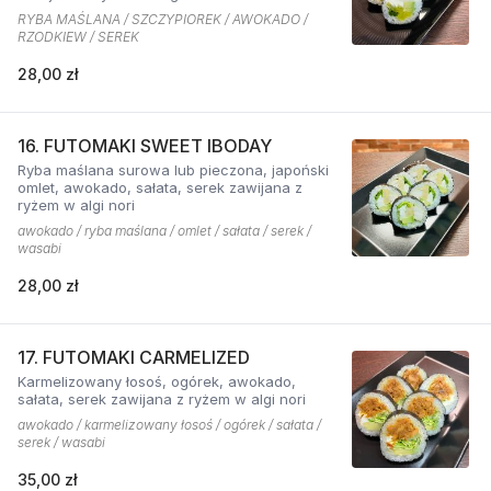
RYBA MAŚLANA / SZCZYPIOREK / AWOKADO /
RZODKIEW / SEREK
28,00 zł
16. FUTOMAKI SWEET IBODAY
Ryba maślana surowa lub pieczona, japoński
omlet, awokado, sałata, serek zawijana z
ryżem w algi nori
awokado / ryba maślana / omlet / sałata / serek /
wasabi
28,00 zł
17. FUTOMAKI CARMELIZED
Karmelizowany łosoś, ogórek, awokado,
sałata, serek zawijana z ryżem w algi nori
awokado / karmelizowany łosoś / ogórek / sałata /
serek / wasabi
35,00 zł