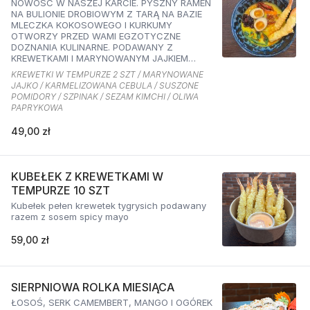
NOWOŚĆ W NASZEJ KARCIE. PYSZNY RAMEN
NA BULIONIE DROBIOWYM Z TARĄ NA BAZIE
MLECZKA KOKOSOWEGO I KURKUMY
OTWORZY PRZED WAMI EGZOTYCZNE
DOZNANIA KULINARNE. PODAWANY Z
KREWETKAMI I MARYNOWANYM JAJKIEM
ORAZ KARMELIZOWANĄ CEBULKĄ,
KREWETKI W TEMPURZE 2 SZT / MARYNOWANE
SZPINAKIEM, SUSZONYMI POMIDORAMI ORAZ
JAJKO / KARMELIZOWANA CEBULA / SUSZONE
SEZAMEM O SMAKU KIMCHI I OLIWĄ
POMIDORY / SZPINAK / SEZAM KIMCHI / OLIWA
PAPRYKOWĄ
PAPRYKOWA
49,00 zł
KUBEŁEK Z KREWETKAMI W
TEMPURZE 10 SZT
Kubełek pełen krewetek tygrysich podawany
razem z sosem spicy mayo
59,00 zł
SIERPNIOWA ROLKA MIESIĄCA
ŁOSOŚ, SERK CAMEMBERT, MANGO I OGÓREK