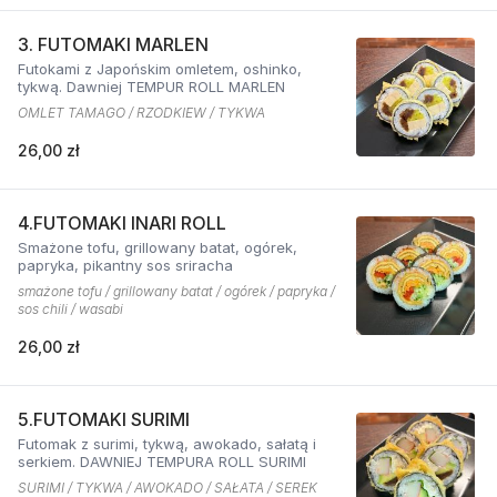
3. FUTOMAKI MARLEN
Futokami z Japońskim omletem, oshinko,
tykwą. Dawniej TEMPUR ROLL MARLEN
OMLET TAMAGO / RZODKIEW / TYKWA
26,00 zł
4.FUTOMAKI INARI ROLL
Smażone tofu, grillowany batat, ogórek,
papryka, pikantny sos sriracha
smażone tofu / grillowany batat / ogórek / papryka /
sos chili / wasabi
26,00 zł
5.FUTOMAKI SURIMI
Futomak z surimi, tykwą, awokado, sałatą i
serkiem. DAWNIEJ TEMPURA ROLL SURIMI
SURIMI / TYKWA / AWOKADO / SAŁATA / SEREK