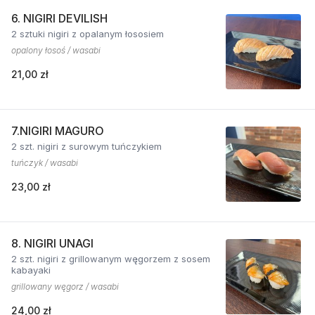
6. NIGIRI DEVILISH
2 sztuki nigiri z opalanym łososiem
opalony łosoś / wasabi
21,00 zł
7.NIGIRI MAGURO
2 szt. nigiri z surowym tuńczykiem
tuńczyk / wasabi
23,00 zł
8. NIGIRI UNAGI
2 szt. nigiri z grillowanym węgorzem z sosem
kabayaki
grillowany węgorz / wasabi
24,00 zł