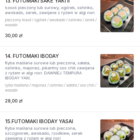
13. FUTOMAKI SAKE YAKI II
Łosoś pieczony lub surowy, ogórek, oshinko,
awokado, serek, zawijane z ryżem w algi nori
pieczony łosoś / ogórek / awokado / oshinko / serek /
wasabi
30,00 zł
14. FUTOMAKI IBODAY
Ryba maślana surowa lub pieczona, sałata,
oshinko, majonez, pikantny sos chili zawijana
z ryżem w algi nori. DAWNIEJ TEMPURA
IBODAY YAKI.
ryba maślana / majonez / oshinko / sałata / sos chili /
wasabi
28,00 zł
15.FUTOMAKI IBODAY YASAI
Ryba maślana surowa lub pieczona,
szczypiorek, awokado, rzodkiew, serek
zawijana z ryżem w algi nori