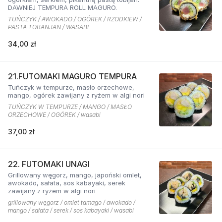
DAWNIEJ TEMPURA ROLL MAGURO.
TUŃCZYK / AWOKADO / OGÓREK / RZODKIEW /
PASTA TOBANJAN / WASABI
34,00 zł
21.FUTOMAKI MAGURO TEMPURA
Tuńczyk w tempurze, masło orzechowe,
mango, ogórek zawijany z ryżem w algi nori
TUŃCZYK W TEMPURZE / MANGO / MASŁO
ORZECHOWE / OGÓREK / wasabi
37,00 zł
22. FUTOMAKI UNAGI
Grillowany węgorz, mango, japoński omlet,
awokado, sałata, sos kabayaki, serek
zawijany z ryżem w algi nori
grillowany węgorz / omlet tamago / awokado /
mango / sałata / serek / sos kabayaki / wasabi