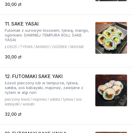
30,00 zł
11. SAKE YASAI
Futomak z surowym łososiem, tykwą, mango,
ogórkiem. DAWNIEJ TEMPURA ROLL SAKE
YASAI
ŁOSOŚ / TYKWA / MANGO / OGÓREK / WASABI
30,00 zł
12. FUTOMAKI SAKE YAKI
Łosoś pieczony lub w tempurze, tykwa,
sałata, sos kabayaki, majonez, zawijane z
ryżem w algi nori
pieczony łosoś / majonez / sałata / tykwa / sos
kabayaki / wasabi
32,00 zł