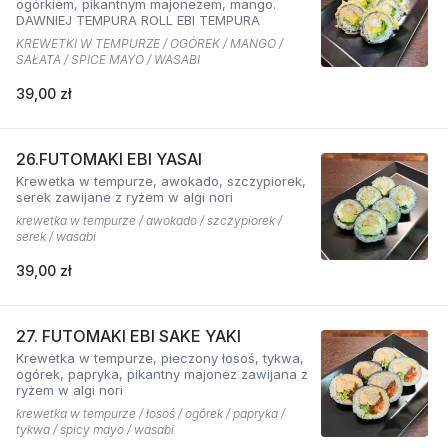
ogórkiem, pikantnym majonezem, mango.
DAWNIEJ TEMPURA ROLL EBI TEMPURA
KREWETKI W TEMPURZE / OGÓREK / MANGO /
SAŁATA / SPICE MAYO / WASABI
39,00 zł
26.FUTOMAKI EBI YASAI
Krewetka w tempurze, awokado, szczypiorek,
serek zawijane z ryżem w algi nori
krewetka w tempurze / awokado / szczypiorek /
serek / wasabi
39,00 zł
27. FUTOMAKI EBI SAKE YAKI
Krewetka w tempurze, pieczony łosoś, tykwa,
ogórek, papryka, pikantny majonez zawijana z
ryżem w algi nori
krewetka w tempurze / łosoś / ogórek / papryka /
tykwa / spicy mayo / wasabi