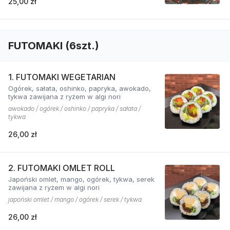
25,00 zł
FUTOMAKI (6szt.)
1. FUTOMAKI WEGETARIAN
Ogórek, sałata, oshinko, papryka, awokado,
tykwa zawijana z ryżem w algi nori
awokado / ogórek / oshinko / papryka / sałata /
tykwa
26,00 zł
2. FUTOMAKI OMLET ROLL
Japoński omlet, mango, ogórek, tykwa, serek
zawijana z ryżem w algi nori
japoński omlet / mango / ogórek / serek / tykwa
26,00 zł