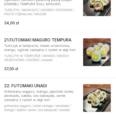
DAWNIEJ TEMPURA ROLL MAGURO.
TUŃCZYK / AWOKADO / OGÓREK / RZODKIEW /
PASTA TOBANJAN / WASABI
34,00 zł
21.FUTOMAKI MAGURO TEMPURA
Tuńczyk w tempurze, masło orzechowe,
mango, ogórek zawijany z ryżem w algi nori
TUŃCZYK W TEMPURZE / MANGO / MASŁO
ORZECHOWE / OGÓREK / wasabi
37,00 zł
22. FUTOMAKI UNAGI
Grillowany węgorz, mango, japoński omlet,
awokado, sałata, sos kabayaki, serek
zawijany z ryżem w algi nori
grillowany węgorz / omlet tamago / awokado /
mango / sałata / serek / sos kabayaki / wasabi