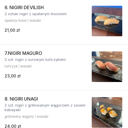
6. NIGIRI DEVILISH
2 sztuki nigiri z opalanym łososiem
opalony łosoś / wasabi
21,00 zł
7.NIGIRI MAGURO
2 szt. nigiri z surowym tuńczykiem
tuńczyk / wasabi
23,00 zł
8. NIGIRI UNAGI
2 szt. nigiri z grillowanym węgorzem z sosem
kabayaki
grillowany węgorz / wasabi
24,00 zł