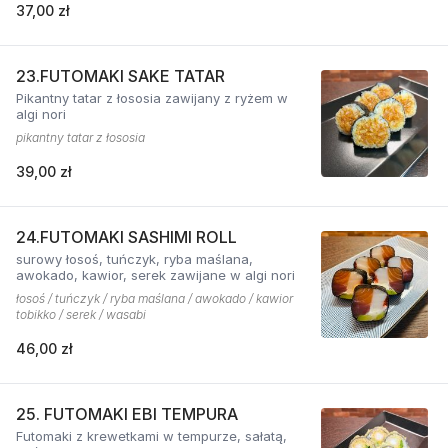
37,00 zł
23.FUTOMAKI SAKE TATAR
Pikantny tatar z łososia zawijany z ryżem w
algi nori
pikantny tatar z łososia
39,00 zł
24.FUTOMAKI SASHIMI ROLL
surowy łosoś, tuńczyk, ryba maślana,
awokado, kawior, serek zawijane w algi nori
łosoś / tuńczyk / ryba maślana / awokado / kawior
tobikko / serek / wasabi
46,00 zł
25. FUTOMAKI EBI TEMPURA
Futomaki z krewetkami w tempurze, sałatą,