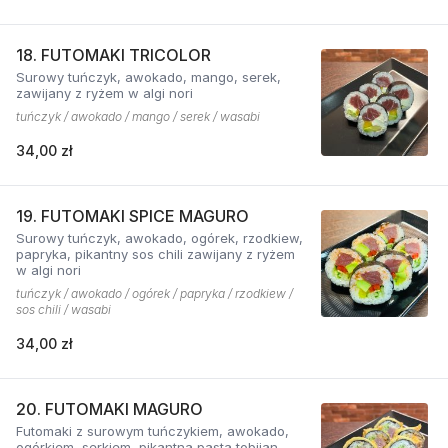
18. FUTOMAKI TRICOLOR
Surowy tuńczyk, awokado, mango, serek,
zawijany z ryżem w algi nori
tuńczyk / awokado / mango / serek / wasabi
34,00 zł
19. FUTOMAKI SPICE MAGURO
Surowy tuńczyk, awokado, ogórek, rzodkiew,
papryka, pikantny sos chili zawijany z ryżem
w algi nori
tuńczyk / awokado / ogórek / papryka / rzodkiew /
sos chili / wasabi
34,00 zł
20. FUTOMAKI MAGURO
Futomaki z surowym tuńczykiem, awokado,
ogórkiem, serkiem, pikantną pastą tobijan.