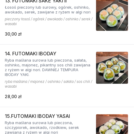
13. FUTOMAKI SAKE YAKI II
Łosoś pieczony lub surowy, ogórek, oshinko,
awokado, serek, zawijane z ryżem w algi nori
pieczony łosoś / ogórek / awokado / oshinko / serek /
wasabi
30,00 zł
14. FUTOMAKI IBODAY
Ryba maślana surowa lub pieczona, sałata,
oshinko, majonez, pikantny sos chili zawijana
z ryżem w algi nori. DAWNIEJ TEMPURA
IBODAY YAKI.
ryba maślana / majonez / oshinko / sałata / sos chili /
wasabi
28,00 zł
15.FUTOMAKI IBODAY YASAI
Ryba maślana surowa lub pieczona,
szczypiorek, awokado, rzodkiew, serek
zawijana z ryżem w algi nori