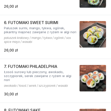
26,00 zł
6. FUTOMAKI SWEET SURIMI
Paluszek surmi, mango, tykwa, ogórek,
pikantny majonez zawijane z ryżem w algi nori
paluszek krabowy / mango / tykwa / ogórek / sos
spice mayo / wasabi
26,00 zł
7. FUTOMAKI PHILADELPHIA
Łosoś surowy lub pieczony, awokado,
szczypiorek, serek zawijane z ryżem w algi
nori
awokado / łosoś / serek / szczypiorek / wasabi
30,00 zł
8. FUTOMAKI SAKE