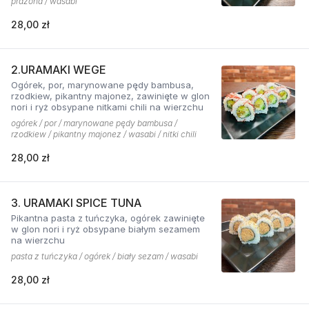
prażona / wasabi
28,00 zł
2.URAMAKI WEGE
Ogórek, por, marynowane pędy bambusa,
rzodkiew, pikantny majonez, zawinięte w glon
nori i ryż obsypane nitkami chili na wierzchu
ogórek / por / marynowane pędy bambusa /
rzodkiew / pikantny majonez / wasabi / nitki chili
28,00 zł
3. URAMAKI SPICE TUNA
Pikantna pasta z tuńczyka, ogórek zawinięte
w glon nori i ryż obsypane białym sezamem
na wierzchu
pasta z tuńczyka / ogórek / biały sezam / wasabi
28,00 zł