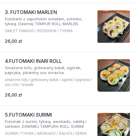
3. FUTOMAKI MARLEN
Futokami z Japońskim omletem, oshinko,
tykwą. Dawniej TEMPUR ROLL MARLEN
OMLET TAMAGO / RZODKIEW / TYKWA
26,00 zł
4.FUTOMAKI INARI ROLL
Smażone tofu, grillowany batat, ogórek,
papryka, pikantny sos sriracha
smażone tofu / grillowany batat / ogórek / papryka /
sos chili / wasabi
26,00 zł
5.FUTOMAKI SURIMI
Futomak z surimi, tykwą, awokado, sałatą i
serkiem. DAWNIEJ TEMPURA ROLL SURIMI
SURIMI / TYKWA / AWOKADO / SAŁATA / SEREK