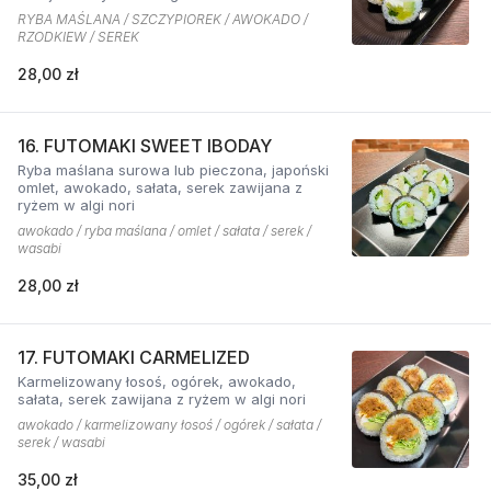
RYBA MAŚLANA / SZCZYPIOREK / AWOKADO /
RZODKIEW / SEREK
28,00 zł
16. FUTOMAKI SWEET IBODAY
Ryba maślana surowa lub pieczona, japoński
omlet, awokado, sałata, serek zawijana z
ryżem w algi nori
awokado / ryba maślana / omlet / sałata / serek /
wasabi
28,00 zł
17. FUTOMAKI CARMELIZED
Karmelizowany łosoś, ogórek, awokado,
sałata, serek zawijana z ryżem w algi nori
awokado / karmelizowany łosoś / ogórek / sałata /
serek / wasabi
35,00 zł