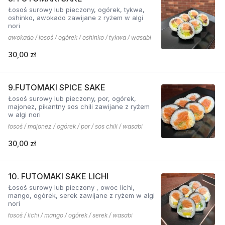
Łosoś surowy lub pieczony, ogórek, tykwa,
oshinko, awokado zawijane z ryżem w algi
nori
awokado / łosoś / ogórek / oshinko / tykwa / wasabi
30,00 zł
9.FUTOMAKI SPICE SAKE
Łosoś surowy lub pieczony, por, ogórek,
majonez, pikantny sos chili zawijane z ryżem
w algi nori
łosoś / majonez / ogórek / por / sos chili / wasabi
30,00 zł
10. FUTOMAKI SAKE LICHI
Łosoś surowy lub pieczony , owoc lichi,
mango, ogórek, serek zawijane z ryżem w algi
nori
łosoś / lichi / mango / ogórek / serek / wasabi