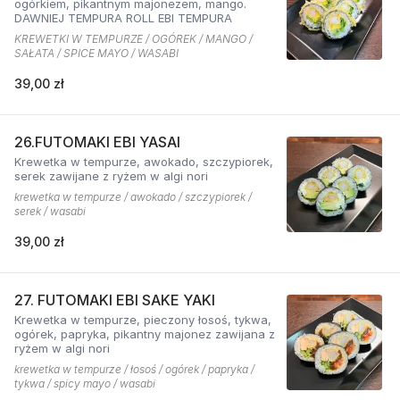
ogórkiem, pikantnym majonezem, mango.
DAWNIEJ TEMPURA ROLL EBI TEMPURA
KREWETKI W TEMPURZE / OGÓREK / MANGO /
SAŁATA / SPICE MAYO / WASABI
39,00 zł
26.FUTOMAKI EBI YASAI
Krewetka w tempurze, awokado, szczypiorek,
serek zawijane z ryżem w algi nori
krewetka w tempurze / awokado / szczypiorek /
serek / wasabi
39,00 zł
27. FUTOMAKI EBI SAKE YAKI
Krewetka w tempurze, pieczony łosoś, tykwa,
ogórek, papryka, pikantny majonez zawijana z
ryżem w algi nori
krewetka w tempurze / łosoś / ogórek / papryka /
tykwa / spicy mayo / wasabi