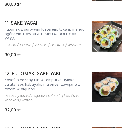
30,00 zł
11. SAKE YASAI
Futomak z surowym łososiem, tykwą, mango,
ogórkiem. DAWNIEJ TEMPURA ROLL SAKE
YASAI
ŁOSOŚ / TYKWA / MANGO / OGÓREK / WASABI
30,00 zł
12. FUTOMAKI SAKE YAKI
Łosoś pieczony lub w tempurze, tykwa,
sałata, sos kabayaki, majonez, zawijane z
ryżem w algi nori
pieczony łosoś / majonez / sałata / tykwa / sos
kabayaki / wasabi
32,00 zł