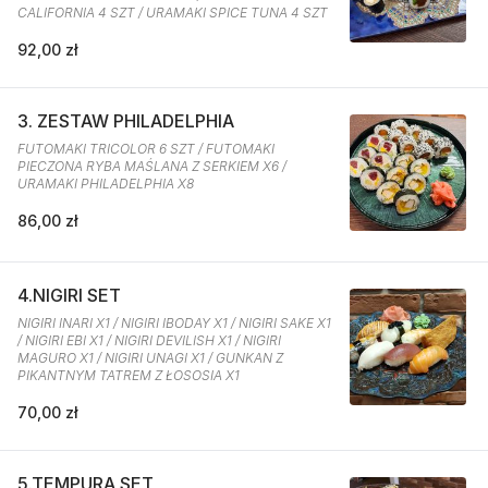
CALIFORNIA 4 SZT / URAMAKI SPICE TUNA 4 SZT
92,00 zł
3. ZESTAW PHILADELPHIA
FUTOMAKI TRICOLOR 6 SZT / FUTOMAKI
PIECZONA RYBA MAŚLANA Z SERKIEM X6 /
URAMAKI PHILADELPHIA X8
86,00 zł
4.NIGIRI SET
NIGIRI INARI X1 / NIGIRI IBODAY X1 / NIGIRI SAKE X1
/ NIGIRI EBI X1 / NIGIRI DEVILISH X1 / NIGIRI
MAGURO X1 / NIGIRI UNAGI X1 / GUNKAN Z
PIKANTNYM TATREM Z ŁOSOSIA X1
70,00 zł
5.TEMPURA SET