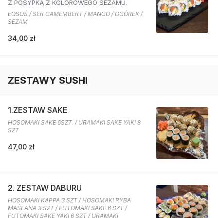
Z POSYPKĄ Z KOLOROWEGO SEZAMU.
ŁOSOŚ / SER CAMEMBERT / MANGO / OGÓREK /
SEZAM
34,00 zł
ZESTAWY SUSHI
1.ZESTAW SAKE
HOSOMAKI SAKE 6SZT. / URAMAKI SAKE YAKI 8
SZT
47,00 zł
2. ZESTAW DABURU
HOSOMAKI KAPPA 3 SZT / HOSOMAKI RYBA
MAŚLANA 3 SZT / FUTOMAKI SAKE 6 SZT /
FUTOMAKI SAKE YAKI 6 SZT / URAMAKI