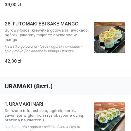
39,00 zł
28. FUTOMAKI EBI SAKE MANGO
Surowy łosoś, krewetka gotowana, awokado,
ogórek, pikantny majonez obkładane w
mango
krewetka gotowana / łosoś / ogórek / awokado /
spicy mayo / obkładane w mango / wasabi
42,00 zł
URAMAKI (8szt.)
1. URAMAKI INARI
Smażone tofu, oshinko, ogórek, serek,
zawinięte w glon nori i ryż obsypane dynią
prażoną na wierzchu
smażone tofu / ogórek / oshinko / serek / dynia