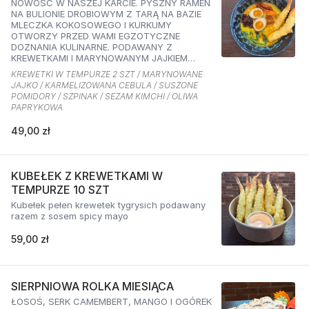
NOWOŚĆ W NASZEJ KARCIE. PYSZNY RAMEN
NA BULIONIE DROBIOWYM Z TARĄ NA BAZIE
MLECZKA KOKOSOWEGO I KURKUMY
OTWORZY PRZED WAMI EGZOTYCZNE
DOZNANIA KULINARNE. PODAWANY Z
KREWETKAMI I MARYNOWANYM JAJKIEM
ORAZ KARMELIZOWANĄ CEBULKĄ,
KREWETKI W TEMPURZE 2 SZT / MARYNOWANE
SZPINAKIEM, SUSZONYMI POMIDORAMI ORAZ
JAJKO / KARMELIZOWANA CEBULA / SUSZONE
SEZAMEM O SMAKU KIMCHI I OLIWĄ
POMIDORY / SZPINAK / SEZAM KIMCHI / OLIWA
PAPRYKOWĄ
PAPRYKOWA
49,00 zł
KUBEŁEK Z KREWETKAMI W
TEMPURZE 10 SZT
Kubełek pełen krewetek tygrysich podawany
razem z sosem spicy mayo
59,00 zł
SIERPNIOWA ROLKA MIESIĄCA
ŁOSOŚ, SERK CAMEMBERT, MANGO I OGÓREK