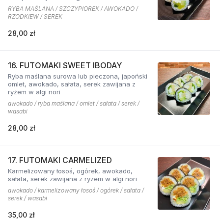
RYBA MAŚLANA / SZCZYPIOREK / AWOKADO /
RZODKIEW / SEREK
28,00 zł
16. FUTOMAKI SWEET IBODAY
Ryba maślana surowa lub pieczona, japoński
omlet, awokado, sałata, serek zawijana z
ryżem w algi nori
awokado / ryba maślana / omlet / sałata / serek /
wasabi
28,00 zł
17. FUTOMAKI CARMELIZED
Karmelizowany łosoś, ogórek, awokado,
sałata, serek zawijana z ryżem w algi nori
awokado / karmelizowany łosoś / ogórek / sałata /
serek / wasabi
35,00 zł