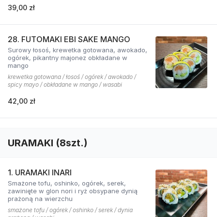
39,00 zł
28. FUTOMAKI EBI SAKE MANGO
Surowy łosoś, krewetka gotowana, awokado,
ogórek, pikantny majonez obkładane w
mango
krewetka gotowana / łosoś / ogórek / awokado /
spicy mayo / obkładane w mango / wasabi
42,00 zł
URAMAKI (8szt.)
1. URAMAKI INARI
Smażone tofu, oshinko, ogórek, serek,
zawinięte w glon nori i ryż obsypane dynią
prażoną na wierzchu
smażone tofu / ogórek / oshinko / serek / dynia