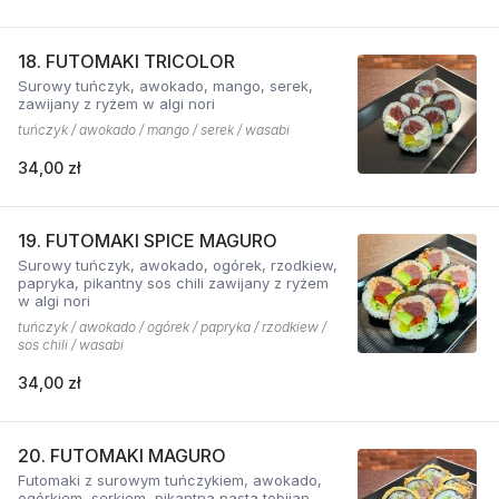
18. FUTOMAKI TRICOLOR
Surowy tuńczyk, awokado, mango, serek,
zawijany z ryżem w algi nori
tuńczyk / awokado / mango / serek / wasabi
34,00 zł
19. FUTOMAKI SPICE MAGURO
Surowy tuńczyk, awokado, ogórek, rzodkiew,
papryka, pikantny sos chili zawijany z ryżem
w algi nori
tuńczyk / awokado / ogórek / papryka / rzodkiew /
sos chili / wasabi
34,00 zł
20. FUTOMAKI MAGURO
Futomaki z surowym tuńczykiem, awokado,
ogórkiem, serkiem, pikantną pastą tobijan.