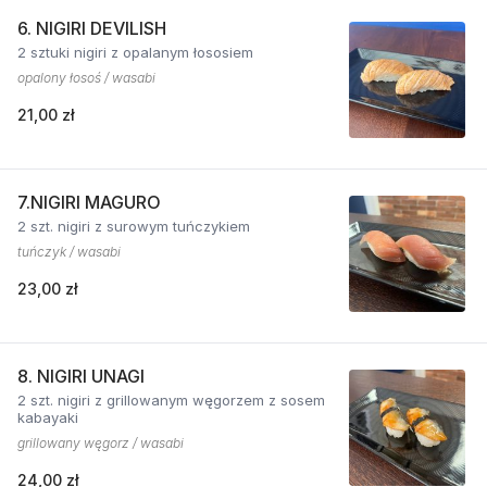
6. NIGIRI DEVILISH
2 sztuki nigiri z opalanym łososiem
opalony łosoś / wasabi
21,00 zł
7.NIGIRI MAGURO
2 szt. nigiri z surowym tuńczykiem
tuńczyk / wasabi
23,00 zł
8. NIGIRI UNAGI
2 szt. nigiri z grillowanym węgorzem z sosem
kabayaki
grillowany węgorz / wasabi
24,00 zł