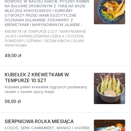
NOWOŚĆ W NASZEJ KARCIE. PYSZNY RAMEN
NA BULIONIE DROBIOWYM Z TARĄ NA BAZIE
MLECZKA KOKOSOWEGO I KURKUMY
OTWORZY PRZED WAMI EGZOTYCZNE
DOZNANIA KULINARNE. PODAWANY Z
KREWETKAMI I MARYNOWANYM JAJKIEM
ORAZ KARMELIZOWANĄ CEBULKĄ,
KREWETKI W TEMPURZE 2 SZT / MARYNOWANE
SZPINAKIEM, SUSZONYMI POMIDORAMI ORAZ
JAJKO / KARMELIZOWANA CEBULA / SUSZONE
SEZAMEM O SMAKU KIMCHI I OLIWĄ
POMIDORY / SZPINAK / SEZAM KIMCHI / OLIWA
PAPRYKOWĄ
PAPRYKOWA
49,00 zł
KUBEŁEK Z KREWETKAMI W
TEMPURZE 10 SZT
Kubełek pełen krewetek tygrysich podawany
razem z sosem spicy mayo
59,00 zł
SIERPNIOWA ROLKA MIESIĄCA
ŁOSOŚ, SERK CAMEMBERT, MANGO I OGÓREK