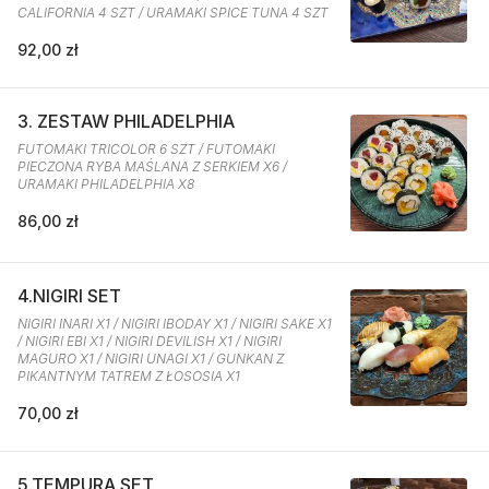
CALIFORNIA 4 SZT / URAMAKI SPICE TUNA 4 SZT
92,00 zł
3. ZESTAW PHILADELPHIA
FUTOMAKI TRICOLOR 6 SZT / FUTOMAKI
PIECZONA RYBA MAŚLANA Z SERKIEM X6 /
URAMAKI PHILADELPHIA X8
86,00 zł
4.NIGIRI SET
NIGIRI INARI X1 / NIGIRI IBODAY X1 / NIGIRI SAKE X1
/ NIGIRI EBI X1 / NIGIRI DEVILISH X1 / NIGIRI
MAGURO X1 / NIGIRI UNAGI X1 / GUNKAN Z
PIKANTNYM TATREM Z ŁOSOSIA X1
70,00 zł
5.TEMPURA SET