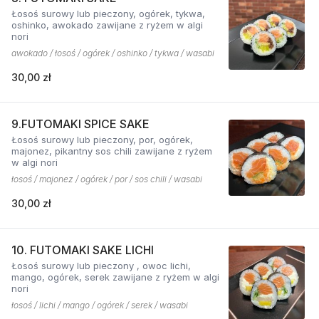
Łosoś surowy lub pieczony, ogórek, tykwa,
oshinko, awokado zawijane z ryżem w algi
nori
awokado / łosoś / ogórek / oshinko / tykwa / wasabi
30,00 zł
9.FUTOMAKI SPICE SAKE
Łosoś surowy lub pieczony, por, ogórek,
majonez, pikantny sos chili zawijane z ryżem
w algi nori
łosoś / majonez / ogórek / por / sos chili / wasabi
30,00 zł
10. FUTOMAKI SAKE LICHI
Łosoś surowy lub pieczony , owoc lichi,
mango, ogórek, serek zawijane z ryżem w algi
nori
łosoś / lichi / mango / ogórek / serek / wasabi