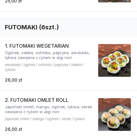
25,00 zł
FUTOMAKI (6szt.)
1. FUTOMAKI WEGETARIAN
Ogórek, sałata, oshinko, papryka, awokado,
tykwa zawijana z ryżem w algi nori
awokado / ogórek / oshinko / papryka / sałata /
tykwa
26,00 zł
2. FUTOMAKI OMLET ROLL
Japoński omlet, mango, ogórek, tykwa, serek
zawijana z ryżem w algi nori
japoński omlet / mango / ogórek / serek / tykwa
26,00 zł