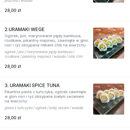
prażona / wasabi
28,00 zł
2.URAMAKI WEGE
Ogórek, por, marynowane pędy bambusa,
rzodkiew, pikantny majonez, zawinięte w glon
nori i ryż obsypane nitkami chili na wierzchu
ogórek / por / marynowane pędy bambusa /
rzodkiew / pikantny majonez / wasabi / nitki chili
28,00 zł
3. URAMAKI SPICE TUNA
Pikantna pasta z tuńczyka, ogórek zawinięte
w glon nori i ryż obsypane białym sezamem
na wierzchu
pasta z tuńczyka / ogórek / biały sezam / wasabi
28,00 zł