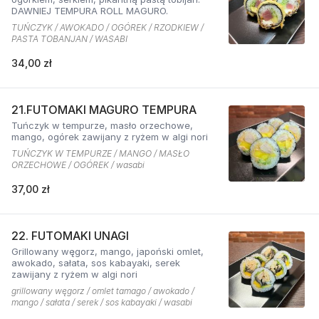
DAWNIEJ TEMPURA ROLL MAGURO.
TUŃCZYK / AWOKADO / OGÓREK / RZODKIEW /
PASTA TOBANJAN / WASABI
34,00 zł
21.FUTOMAKI MAGURO TEMPURA
Tuńczyk w tempurze, masło orzechowe,
mango, ogórek zawijany z ryżem w algi nori
TUŃCZYK W TEMPURZE / MANGO / MASŁO
ORZECHOWE / OGÓREK / wasabi
37,00 zł
22. FUTOMAKI UNAGI
Grillowany węgorz, mango, japoński omlet,
awokado, sałata, sos kabayaki, serek
zawijany z ryżem w algi nori
grillowany węgorz / omlet tamago / awokado /
mango / sałata / serek / sos kabayaki / wasabi