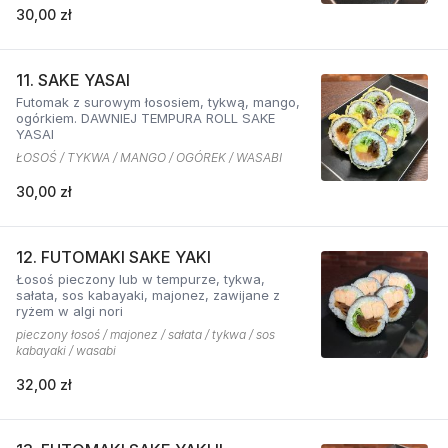
30,00 zł
11. SAKE YASAI
Futomak z surowym łososiem, tykwą, mango,
ogórkiem. DAWNIEJ TEMPURA ROLL SAKE
YASAI
ŁOSOŚ / TYKWA / MANGO / OGÓREK / WASABI
30,00 zł
12. FUTOMAKI SAKE YAKI
Łosoś pieczony lub w tempurze, tykwa,
sałata, sos kabayaki, majonez, zawijane z
ryżem w algi nori
pieczony łosoś / majonez / sałata / tykwa / sos
kabayaki / wasabi
32,00 zł