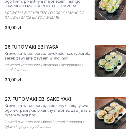
ogórkiem, pikantnym majonezem, mango.
DAWNIEJ TEMPURA ROLL EBI TEMPURA
KREWETKI W TEMPURZE / OGÓREK / MANGO /
SAŁATA / SPICE MAYO / WASABI
39,00 zł
26.FUTOMAKI EBI YASAI
Krewetka w tempurze, awokado, szczypiorek,
serek zawijane z ryżem w algi nori
krewetka w tempurze / awokado / szczypiorek /
serek / wasabi
39,00 zł
27. FUTOMAKI EBI SAKE YAKI
Krewetka w tempurze, pieczony łosoś, tykwa,
ogórek, papryka, pikantny majonez zawijana z
ryżem w algi nori
krewetka w tempurze / łosoś / ogórek / papryka /
tykwa / spicy mayo / wasabi