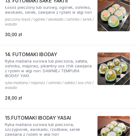
13. FUTOMAKI SAKE YAKI II
Łosoś pieczony lub surowy, ogórek, oshinko,
awokado, serek, zawijane z ryżem w algi nori
pieczony łosoś / ogórek / awokado / oshinko / serek /
wasabi
30,00 zł
14. FUTOMAKI IBODAY
Ryba maślana surowa lub pieczona, sałata,
oshinko, majonez, pikantny sos chili zawijana
z ryżem w algi nori. DAWNIEJ TEMPURA
IBODAY YAKI.
ryba maślana / majonez / oshinko / sałata / sos chili /
wasabi
28,00 zł
15.FUTOMAKI IBODAY YASAI
Ryba maślana surowa lub pieczona,
szczypiorek, awokado, rzodkiew, serek
zawijana z ryżem w algi nori