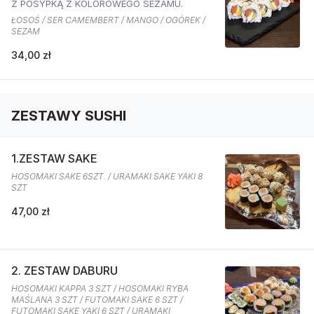
Z POSYPKĄ Z KOLOROWEGO SEZAMU.
ŁOSOŚ / SER CAMEMBERT / MANGO / OGÓREK /
SEZAM
34,00 zł
ZESTAWY SUSHI
1.ZESTAW SAKE
HOSOMAKI SAKE 6SZT. / URAMAKI SAKE YAKI 8
SZT
47,00 zł
2. ZESTAW DABURU
HOSOMAKI KAPPA 3 SZT / HOSOMAKI RYBA
MAŚLANA 3 SZT / FUTOMAKI SAKE 6 SZT /
FUTOMAKI SAKE YAKI 6 SZT / URAMAKI