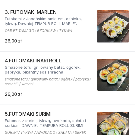
3. FUTOMAKI MARLEN
Futokami z Japońskim omletem, oshinko,
tykwą. Dawniej TEMPUR ROLL MARLEN
OMLET TAMAGO / RZODKIEW / TYKWA
26,00 zł
4.FUTOMAKI INARI ROLL
Smażone tofu, grillowany batat, ogórek,
papryka, pikantny sos sriracha
smażone tofu / grillowany batat / ogórek / papryka /
sos chili / wasabi
26,00 zł
5.FUTOMAKI SURIMI
Futomak z surimi, tykwą, awokado, sałatą i
serkiem. DAWNIEJ TEMPURA ROLL SURIMI
SURIMI / TYKWA / AWOKADO / SAŁATA / SEREK