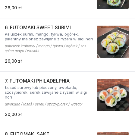
26,00 zł
6. FUTOMAKI SWEET SURIMI
Paluszek surmi, mango, tykwa, ogórek,
pikantny majonez zawijane z ryżem w algi nori
paluszek krabowy / mango / tykwa / ogórek / sos
spice mayo / wasabi
26,00 zł
7. FUTOMAKI PHILADELPHIA
Łosoś surowy lub pieczony, awokado,
szczypiorek, serek zawijane z ryżem w algi
nori
awokado / łosoś / serek / szczypiorek / wasabi
30,00 zł
8. FUTOMAKI SAKE