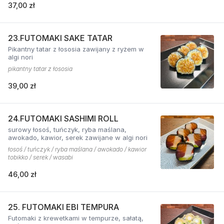
37,00 zł
23.FUTOMAKI SAKE TATAR
Pikantny tatar z łososia zawijany z ryżem w
algi nori
pikantny tatar z łososia
39,00 zł
24.FUTOMAKI SASHIMI ROLL
surowy łosoś, tuńczyk, ryba maślana,
awokado, kawior, serek zawijane w algi nori
łosoś / tuńczyk / ryba maślana / awokado / kawior
tobikko / serek / wasabi
46,00 zł
25. FUTOMAKI EBI TEMPURA
Futomaki z krewetkami w tempurze, sałatą,