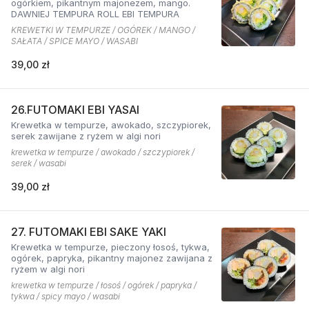
ogórkiem, pikantnym majonezem, mango.
DAWNIEJ TEMPURA ROLL EBI TEMPURA
KREWETKI W TEMPURZE / OGÓREK / MANGO /
SAŁATA / SPICE MAYO / WASABI
39,00 zł
26.FUTOMAKI EBI YASAI
Krewetka w tempurze, awokado, szczypiorek,
serek zawijane z ryżem w algi nori
krewetka w tempurze / awokado / szczypiorek /
serek / wasabi
39,00 zł
27. FUTOMAKI EBI SAKE YAKI
Krewetka w tempurze, pieczony łosoś, tykwa,
ogórek, papryka, pikantny majonez zawijana z
ryżem w algi nori
krewetka w tempurze / łosoś / ogórek / papryka /
tykwa / spicy mayo / wasabi