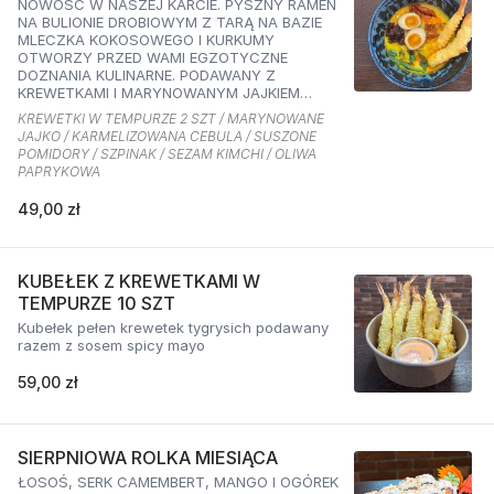
NOWOŚĆ W NASZEJ KARCIE. PYSZNY RAMEN
NA BULIONIE DROBIOWYM Z TARĄ NA BAZIE
MLECZKA KOKOSOWEGO I KURKUMY
OTWORZY PRZED WAMI EGZOTYCZNE
DOZNANIA KULINARNE. PODAWANY Z
KREWETKAMI I MARYNOWANYM JAJKIEM
ORAZ KARMELIZOWANĄ CEBULKĄ,
KREWETKI W TEMPURZE 2 SZT / MARYNOWANE
SZPINAKIEM, SUSZONYMI POMIDORAMI ORAZ
JAJKO / KARMELIZOWANA CEBULA / SUSZONE
SEZAMEM O SMAKU KIMCHI I OLIWĄ
POMIDORY / SZPINAK / SEZAM KIMCHI / OLIWA
PAPRYKOWĄ
PAPRYKOWA
49,00 zł
KUBEŁEK Z KREWETKAMI W
TEMPURZE 10 SZT
Kubełek pełen krewetek tygrysich podawany
razem z sosem spicy mayo
59,00 zł
SIERPNIOWA ROLKA MIESIĄCA
ŁOSOŚ, SERK CAMEMBERT, MANGO I OGÓREK