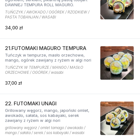
DAWNIEJ TEMPURA ROLL MAGURO.
TUŃCZYK / AWOKADO / OGÓREK / RZODKIEW /
PASTA TOBANJAN / WASABI
34,00 zł
21.FUTOMAKI MAGURO TEMPURA
Tuńczyk w tempurze, masło orzechowe,
mango, ogórek zawijany z ryżem w algi nori
TUŃCZYK W TEMPURZE / MANGO / MASŁO
ORZECHOWE / OGÓREK / wasabi
37,00 zł
22. FUTOMAKI UNAGI
Grillowany węgorz, mango, japoński omlet,
awokado, sałata, sos kabayaki, serek
zawijany z ryżem w algi nori
grillowany węgorz / omlet tamago / awokado /
mango / sałata / serek / sos kabayaki / wasabi