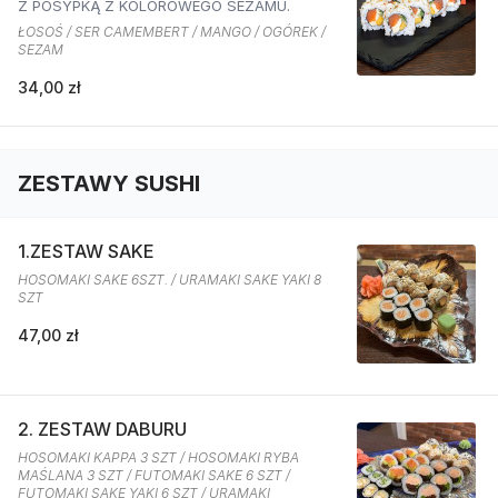
Z POSYPKĄ Z KOLOROWEGO SEZAMU.
ŁOSOŚ / SER CAMEMBERT / MANGO / OGÓREK /
SEZAM
34,00 zł
ZESTAWY SUSHI
1.ZESTAW SAKE
HOSOMAKI SAKE 6SZT. / URAMAKI SAKE YAKI 8
SZT
47,00 zł
2. ZESTAW DABURU
HOSOMAKI KAPPA 3 SZT / HOSOMAKI RYBA
MAŚLANA 3 SZT / FUTOMAKI SAKE 6 SZT /
FUTOMAKI SAKE YAKI 6 SZT / URAMAKI