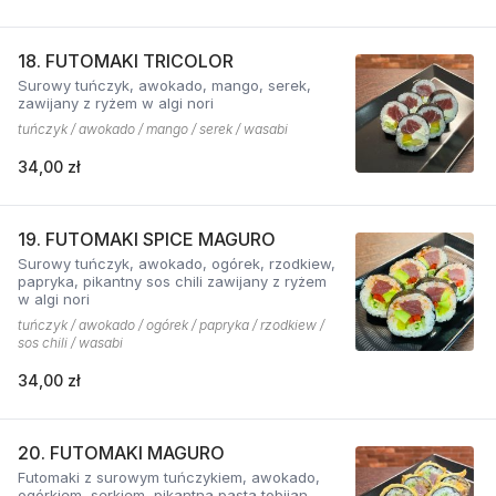
18. FUTOMAKI TRICOLOR
Surowy tuńczyk, awokado, mango, serek,
zawijany z ryżem w algi nori
tuńczyk / awokado / mango / serek / wasabi
34,00 zł
19. FUTOMAKI SPICE MAGURO
Surowy tuńczyk, awokado, ogórek, rzodkiew,
papryka, pikantny sos chili zawijany z ryżem
w algi nori
tuńczyk / awokado / ogórek / papryka / rzodkiew /
sos chili / wasabi
34,00 zł
20. FUTOMAKI MAGURO
Futomaki z surowym tuńczykiem, awokado,
ogórkiem, serkiem, pikantną pastą tobijan.