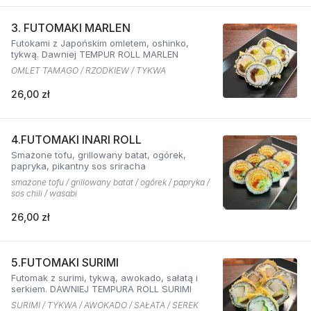
3. FUTOMAKI MARLEN
Futokami z Japońskim omletem, oshinko,
tykwą. Dawniej TEMPUR ROLL MARLEN
OMLET TAMAGO / RZODKIEW / TYKWA
26,00 zł
4.FUTOMAKI INARI ROLL
Smażone tofu, grillowany batat, ogórek,
papryka, pikantny sos sriracha
smażone tofu / grillowany batat / ogórek / papryka /
sos chili / wasabi
26,00 zł
5.FUTOMAKI SURIMI
Futomak z surimi, tykwą, awokado, sałatą i
serkiem. DAWNIEJ TEMPURA ROLL SURIMI
SURIMI / TYKWA / AWOKADO / SAŁATA / SEREK