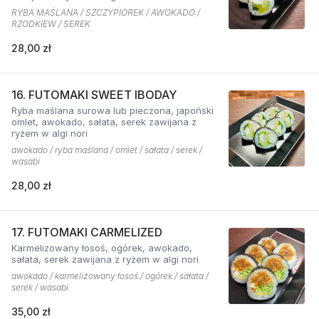
RYBA MAŚLANA / SZCZYPIOREK / AWOKADO /
RZODKIEW / SEREK
28,00 zł
16. FUTOMAKI SWEET IBODAY
Ryba maślana surowa lub pieczona, japoński
omlet, awokado, sałata, serek zawijana z
ryżem w algi nori
awokado / ryba maślana / omlet / sałata / serek /
wasabi
28,00 zł
17. FUTOMAKI CARMELIZED
Karmelizowany łosoś, ogórek, awokado,
sałata, serek zawijana z ryżem w algi nori
awokado / karmelizowany łosoś / ogórek / sałata /
serek / wasabi
35,00 zł