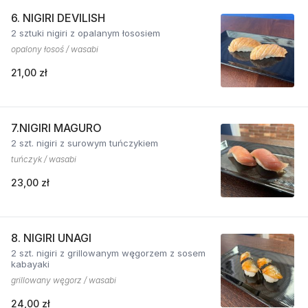
6. NIGIRI DEVILISH
2 sztuki nigiri z opalanym łososiem
opalony łosoś / wasabi
21,00 zł
7.NIGIRI MAGURO
2 szt. nigiri z surowym tuńczykiem
tuńczyk / wasabi
23,00 zł
8. NIGIRI UNAGI
2 szt. nigiri z grillowanym węgorzem z sosem
kabayaki
grillowany węgorz / wasabi
24,00 zł