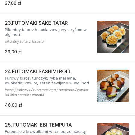
37,00 zł
23.FUTOMAKI SAKE TATAR
Pikantny tatar z łososia zawijany z ryżem w
algi nori
pikantny tatar z łososia
39,00 zł
24.FUTOMAKI SASHIMI ROLL
surowy łosoś, tuńczyk, ryba maślana,
awokado, kawior, serek zawijane w algi nori
łosoś / tuńczyk / ryba maślana / awokado / kawior
tobikko / serek / wasabi
46,00 zł
25. FUTOMAKI EBI TEMPURA
Futomaki z krewetkami w tempurze, sałatą,