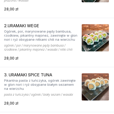
prażona / wasabi
28,00 zł
2.URAMAKI WEGE
Ogórek, por, marynowane pędy bambusa,
rzodkiew, pikantny majonez, zawinięte w glon
nori i ryż obsypane nitkami chili na wierzchu
ogórek / por / marynowane pędy bambusa /
rzodkiew / pikantny majonez / wasabi / nitki chili
28,00 zł
3. URAMAKI SPICE TUNA
Pikantna pasta z tuńczyka, ogórek zawinięte
w glon nori i ryż obsypane białym sezamem
na wierzchu
pasta z tuńczyka / ogórek / biały sezam / wasabi
28,00 zł