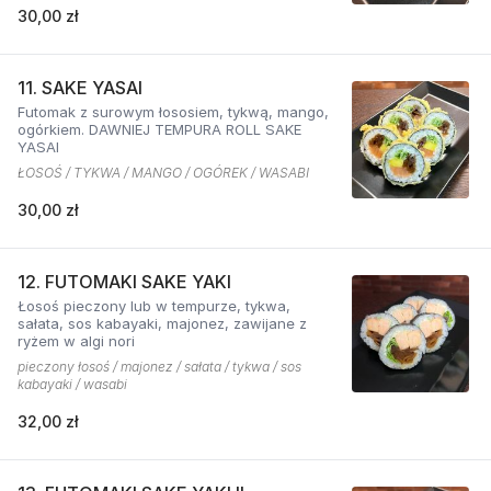
30,00 zł
11. SAKE YASAI
Futomak z surowym łososiem, tykwą, mango,
ogórkiem. DAWNIEJ TEMPURA ROLL SAKE
YASAI
ŁOSOŚ / TYKWA / MANGO / OGÓREK / WASABI
30,00 zł
12. FUTOMAKI SAKE YAKI
Łosoś pieczony lub w tempurze, tykwa,
sałata, sos kabayaki, majonez, zawijane z
ryżem w algi nori
pieczony łosoś / majonez / sałata / tykwa / sos
kabayaki / wasabi
32,00 zł