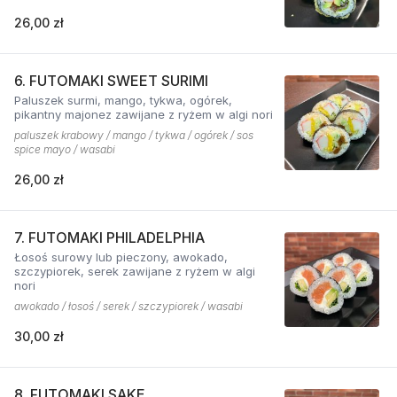
26,00 zł
6. FUTOMAKI SWEET SURIMI
Paluszek surmi, mango, tykwa, ogórek,
pikantny majonez zawijane z ryżem w algi nori
paluszek krabowy / mango / tykwa / ogórek / sos
spice mayo / wasabi
26,00 zł
7. FUTOMAKI PHILADELPHIA
Łosoś surowy lub pieczony, awokado,
szczypiorek, serek zawijane z ryżem w algi
nori
awokado / łosoś / serek / szczypiorek / wasabi
30,00 zł
8. FUTOMAKI SAKE