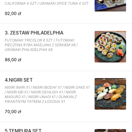
CALIFORNIA 4 SZT / URAMAKI SPICE TUNA 4 SZT
92,00 zł
3. ZESTAW PHILADELPHIA
FUTOMAKI TRICOLOR 6 SZT / FUTOMAKI
PIECZONA RYBA MAŚLANA Z SERKIEM X6 /
URAMAKI PHILADELPHIA X8
86,00 zł
4.NIGIRI SET
NIGIRI INARI X1 / NIGIRI IBODAY X1 / NIGIRI SAKE X1
/ NIGIRI EBI X1 / NIGIRI DEVILISH X1 / NIGIRI
MAGURO X1 / NIGIRI UNAGI X1 / GUNKAN Z
PIKANTNYM TATREM Z ŁOSOSIA X1
70,00 zł
5.TEMPURA SET