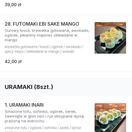
39,00 zł
28. FUTOMAKI EBI SAKE MANGO
Surowy łosoś, krewetka gotowana, awokado,
ogórek, pikantny majonez obkładane w
mango
krewetka gotowana / łosoś / ogórek / awokado /
spicy mayo / obkładane w mango / wasabi
42,00 zł
URAMAKI (8szt.)
1. URAMAKI INARI
Smażone tofu, oshinko, ogórek, serek,
zawinięte w glon nori i ryż obsypane dynią
prażoną na wierzchu
smażone tofu / ogórek / oshinko / serek / dynia