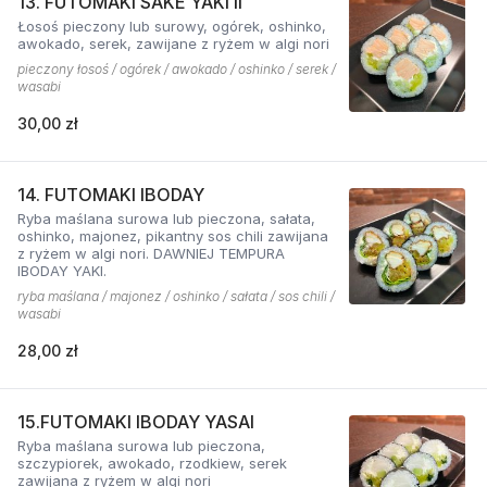
13. FUTOMAKI SAKE YAKI II
Łosoś pieczony lub surowy, ogórek, oshinko,
awokado, serek, zawijane z ryżem w algi nori
pieczony łosoś / ogórek / awokado / oshinko / serek /
wasabi
30,00 zł
14. FUTOMAKI IBODAY
Ryba maślana surowa lub pieczona, sałata,
oshinko, majonez, pikantny sos chili zawijana
z ryżem w algi nori. DAWNIEJ TEMPURA
IBODAY YAKI.
ryba maślana / majonez / oshinko / sałata / sos chili /
wasabi
28,00 zł
15.FUTOMAKI IBODAY YASAI
Ryba maślana surowa lub pieczona,
szczypiorek, awokado, rzodkiew, serek
zawijana z ryżem w algi nori