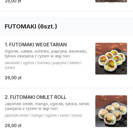
25,00 zł
FUTOMAKI (6szt.)
1. FUTOMAKI WEGETARIAN
Ogórek, sałata, oshinko, papryka, awokado,
tykwa zawijana z ryżem w algi nori
awokado / ogórek / oshinko / papryka / sałata /
tykwa
26,00 zł
2. FUTOMAKI OMLET ROLL
Japoński omlet, mango, ogórek, tykwa, serek
zawijana z ryżem w algi nori
japoński omlet / mango / ogórek / serek / tykwa
26,00 zł