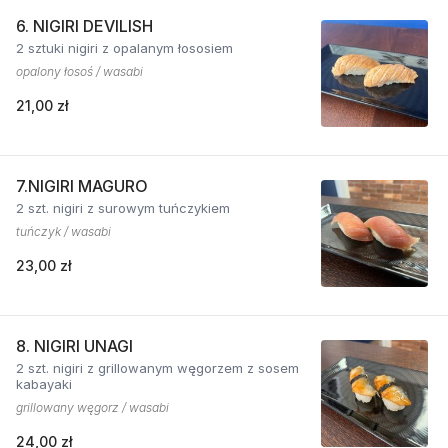
6. NIGIRI DEVILISH
2 sztuki nigiri z opalanym łososiem
opalony łosoś / wasabi
21,00 zł
7.NIGIRI MAGURO
2 szt. nigiri z surowym tuńczykiem
tuńczyk / wasabi
23,00 zł
8. NIGIRI UNAGI
2 szt. nigiri z grillowanym węgorzem z sosem
kabayaki
grillowany węgorz / wasabi
24,00 zł