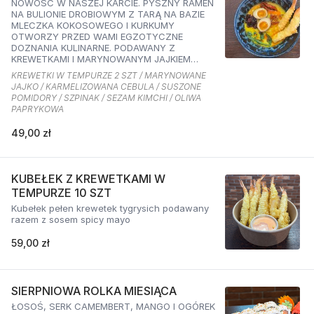
NOWOŚĆ W NASZEJ KARCIE. PYSZNY RAMEN
NA BULIONIE DROBIOWYM Z TARĄ NA BAZIE
MLECZKA KOKOSOWEGO I KURKUMY
OTWORZY PRZED WAMI EGZOTYCZNE
DOZNANIA KULINARNE. PODAWANY Z
KREWETKAMI I MARYNOWANYM JAJKIEM
ORAZ KARMELIZOWANĄ CEBULKĄ,
KREWETKI W TEMPURZE 2 SZT / MARYNOWANE
SZPINAKIEM, SUSZONYMI POMIDORAMI ORAZ
JAJKO / KARMELIZOWANA CEBULA / SUSZONE
SEZAMEM O SMAKU KIMCHI I OLIWĄ
POMIDORY / SZPINAK / SEZAM KIMCHI / OLIWA
PAPRYKOWĄ
PAPRYKOWA
49,00 zł
KUBEŁEK Z KREWETKAMI W
TEMPURZE 10 SZT
Kubełek pełen krewetek tygrysich podawany
razem z sosem spicy mayo
59,00 zł
SIERPNIOWA ROLKA MIESIĄCA
ŁOSOŚ, SERK CAMEMBERT, MANGO I OGÓREK