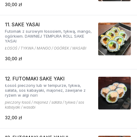
30,00 zł
11. SAKE YASAI
Futomak z surowym łososiem, tykwą, mango,
ogórkiem. DAWNIEJ TEMPURA ROLL SAKE
YASAI
ŁOSOŚ / TYKWA / MANGO / OGÓREK / WASABI
30,00 zł
12. FUTOMAKI SAKE YAKI
Łosoś pieczony lub w tempurze, tykwa,
sałata, sos kabayaki, majonez, zawijane z
ryżem w algi nori
pieczony łosoś / majonez / sałata / tykwa / sos
kabayaki / wasabi
32,00 zł