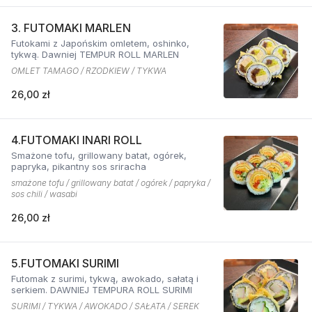
3. FUTOMAKI MARLEN
Futokami z Japońskim omletem, oshinko,
tykwą. Dawniej TEMPUR ROLL MARLEN
OMLET TAMAGO / RZODKIEW / TYKWA
26,00 zł
4.FUTOMAKI INARI ROLL
Smażone tofu, grillowany batat, ogórek,
papryka, pikantny sos sriracha
smażone tofu / grillowany batat / ogórek / papryka /
sos chili / wasabi
26,00 zł
5.FUTOMAKI SURIMI
Futomak z surimi, tykwą, awokado, sałatą i
serkiem. DAWNIEJ TEMPURA ROLL SURIMI
SURIMI / TYKWA / AWOKADO / SAŁATA / SEREK