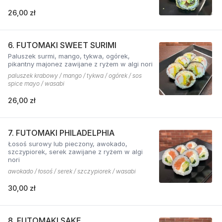
26,00 zł
6. FUTOMAKI SWEET SURIMI
Paluszek surmi, mango, tykwa, ogórek,
pikantny majonez zawijane z ryżem w algi nori
paluszek krabowy / mango / tykwa / ogórek / sos
spice mayo / wasabi
26,00 zł
7. FUTOMAKI PHILADELPHIA
Łosoś surowy lub pieczony, awokado,
szczypiorek, serek zawijane z ryżem w algi
nori
awokado / łosoś / serek / szczypiorek / wasabi
30,00 zł
8. FUTOMAKI SAKE