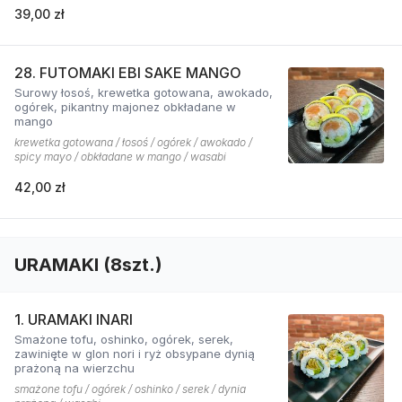
39,00 zł
28. FUTOMAKI EBI SAKE MANGO
Surowy łosoś, krewetka gotowana, awokado,
ogórek, pikantny majonez obkładane w
mango
krewetka gotowana / łosoś / ogórek / awokado /
spicy mayo / obkładane w mango / wasabi
42,00 zł
URAMAKI (8szt.)
1. URAMAKI INARI
Smażone tofu, oshinko, ogórek, serek,
zawinięte w glon nori i ryż obsypane dynią
prażoną na wierzchu
smażone tofu / ogórek / oshinko / serek / dynia