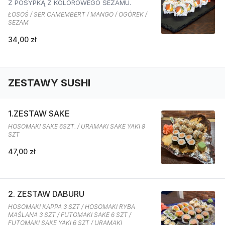
Z POSYPKĄ Z KOLOROWEGO SEZAMU.
ŁOSOŚ / SER CAMEMBERT / MANGO / OGÓREK /
SEZAM
34,00 zł
ZESTAWY SUSHI
1.ZESTAW SAKE
HOSOMAKI SAKE 6SZT. / URAMAKI SAKE YAKI 8
SZT
47,00 zł
2. ZESTAW DABURU
HOSOMAKI KAPPA 3 SZT / HOSOMAKI RYBA
MAŚLANA 3 SZT / FUTOMAKI SAKE 6 SZT /
FUTOMAKI SAKE YAKI 6 SZT / URAMAKI