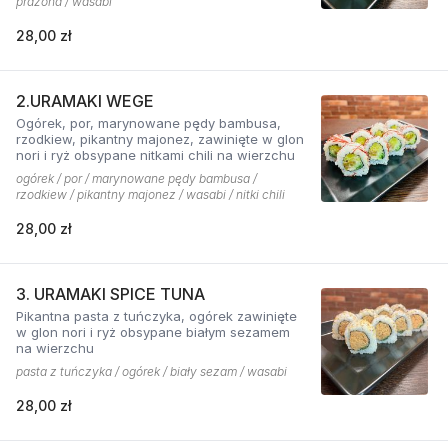
prażona / wasabi
28,00 zł
2.URAMAKI WEGE
Ogórek, por, marynowane pędy bambusa,
rzodkiew, pikantny majonez, zawinięte w glon
nori i ryż obsypane nitkami chili na wierzchu
ogórek / por / marynowane pędy bambusa /
rzodkiew / pikantny majonez / wasabi / nitki chili
28,00 zł
3. URAMAKI SPICE TUNA
Pikantna pasta z tuńczyka, ogórek zawinięte
w glon nori i ryż obsypane białym sezamem
na wierzchu
pasta z tuńczyka / ogórek / biały sezam / wasabi
28,00 zł