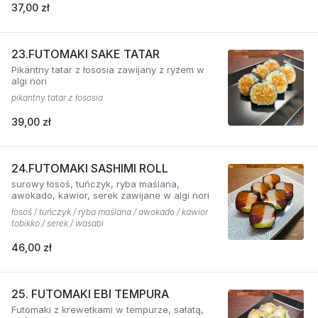
37,00 zł
23.FUTOMAKI SAKE TATAR
Pikantny tatar z łososia zawijany z ryżem w
algi nori
pikantny tatar z łososia
39,00 zł
24.FUTOMAKI SASHIMI ROLL
surowy łosoś, tuńczyk, ryba maślana,
awokado, kawior, serek zawijane w algi nori
łosoś / tuńczyk / ryba maślana / awokado / kawior
tobikko / serek / wasabi
46,00 zł
25. FUTOMAKI EBI TEMPURA
Futomaki z krewetkami w tempurze, sałatą,