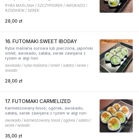
RYBA MAŚLANA / SZCZYPIOREK / AWOKADO /
RZODKIEW / SEREK
28,00 zł
16. FUTOMAKI SWEET IBODAY
Ryba maślana surowa lub pieczona, japoński
omlet, awokado, sałata, serek zawijana z
ryżem w algi nori
awokado / ryba maślana / omlet / sałata / serek /
wasabi
28,00 zł
17. FUTOMAKI CARMELIZED
Karmelizowany łosoś, ogórek, awokado,
sałata, serek zawijana z ryżem w algi nori
awokado / karmelizowany łosoś / ogórek / sałata /
serek / wasabi
35,00 zł