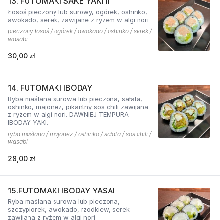
13. FUTOMAKI SAKE YAKI II
Łosoś pieczony lub surowy, ogórek, oshinko,
awokado, serek, zawijane z ryżem w algi nori
pieczony łosoś / ogórek / awokado / oshinko / serek /
wasabi
30,00 zł
14. FUTOMAKI IBODAY
Ryba maślana surowa lub pieczona, sałata,
oshinko, majonez, pikantny sos chili zawijana
z ryżem w algi nori. DAWNIEJ TEMPURA
IBODAY YAKI.
ryba maślana / majonez / oshinko / sałata / sos chili /
wasabi
28,00 zł
15.FUTOMAKI IBODAY YASAI
Ryba maślana surowa lub pieczona,
szczypiorek, awokado, rzodkiew, serek
zawijana z ryżem w algi nori