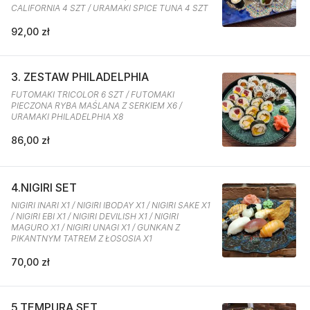
CALIFORNIA 4 SZT / URAMAKI SPICE TUNA 4 SZT
92,00 zł
3. ZESTAW PHILADELPHIA
FUTOMAKI TRICOLOR 6 SZT / FUTOMAKI
PIECZONA RYBA MAŚLANA Z SERKIEM X6 /
URAMAKI PHILADELPHIA X8
86,00 zł
4.NIGIRI SET
NIGIRI INARI X1 / NIGIRI IBODAY X1 / NIGIRI SAKE X1
/ NIGIRI EBI X1 / NIGIRI DEVILISH X1 / NIGIRI
MAGURO X1 / NIGIRI UNAGI X1 / GUNKAN Z
PIKANTNYM TATREM Z ŁOSOSIA X1
70,00 zł
5.TEMPURA SET