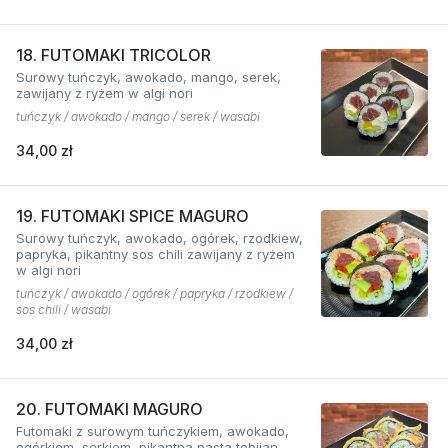
18. FUTOMAKI TRICOLOR
Surowy tuńczyk, awokado, mango, serek,
zawijany z ryżem w algi nori
tuńczyk / awokado / mango / serek / wasabi
34,00 zł
19. FUTOMAKI SPICE MAGURO
Surowy tuńczyk, awokado, ogórek, rzodkiew,
papryka, pikantny sos chili zawijany z ryżem
w algi nori
tuńczyk / awokado / ogórek / papryka / rzodkiew /
sos chili / wasabi
34,00 zł
20. FUTOMAKI MAGURO
Futomaki z surowym tuńczykiem, awokado,
ogórkiem, serkiem, pikantną pastą tobijan.