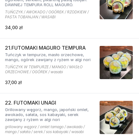
DAWNIEJ TEMPURA ROLL MAGURO.
TUŃCZYK / AWOKADO / OGÓREK / RZODKIEW /
PASTA TOBANJAN / WASABI
34,00 zł
21.FUTOMAKI MAGURO TEMPURA
Tuńczyk w tempurze, masło orzechowe,
mango, ogórek zawijany z ryżem w algi nori
TUŃCZYK W TEMPURZE / MANGO / MASŁO
ORZECHOWE / OGÓREK / wasabi
37,00 zł
22. FUTOMAKI UNAGI
Grillowany węgorz, mango, japoński omlet,
awokado, sałata, sos kabayaki, serek
zawijany z ryżem w algi nori
grillowany węgorz / omlet tamago / awokado /
mango / sałata / serek / sos kabayaki / wasabi