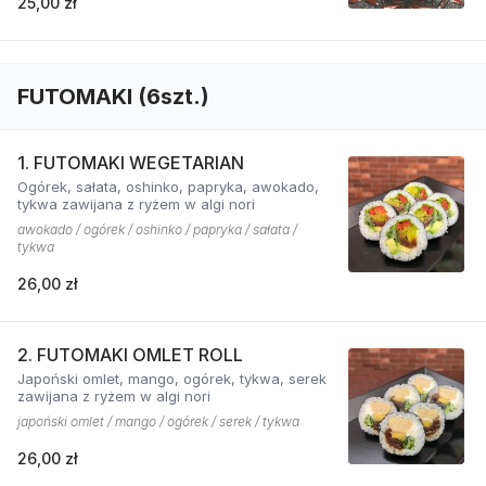
25,00 zł
FUTOMAKI (6szt.)
1. FUTOMAKI WEGETARIAN
Ogórek, sałata, oshinko, papryka, awokado,
tykwa zawijana z ryżem w algi nori
awokado / ogórek / oshinko / papryka / sałata /
tykwa
26,00 zł
2. FUTOMAKI OMLET ROLL
Japoński omlet, mango, ogórek, tykwa, serek
zawijana z ryżem w algi nori
japoński omlet / mango / ogórek / serek / tykwa
26,00 zł