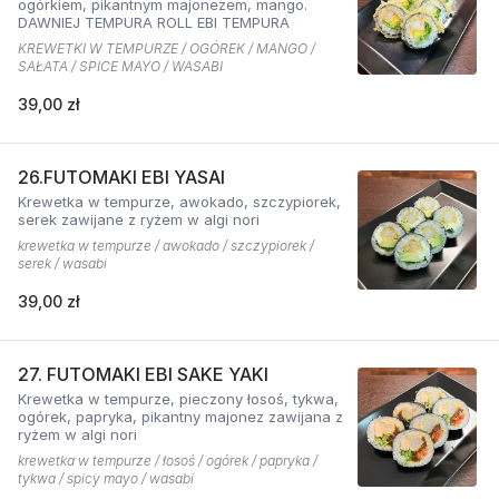
ogórkiem, pikantnym majonezem, mango.
DAWNIEJ TEMPURA ROLL EBI TEMPURA
KREWETKI W TEMPURZE / OGÓREK / MANGO /
SAŁATA / SPICE MAYO / WASABI
39,00 zł
26.FUTOMAKI EBI YASAI
Krewetka w tempurze, awokado, szczypiorek,
serek zawijane z ryżem w algi nori
krewetka w tempurze / awokado / szczypiorek /
serek / wasabi
39,00 zł
27. FUTOMAKI EBI SAKE YAKI
Krewetka w tempurze, pieczony łosoś, tykwa,
ogórek, papryka, pikantny majonez zawijana z
ryżem w algi nori
krewetka w tempurze / łosoś / ogórek / papryka /
tykwa / spicy mayo / wasabi