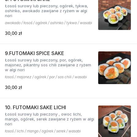
Łosoś surowy lub pieczony, ogórek, tykwa,
oshinko, awokado zawijane z ryżem w algi
nori
awokado / łosoś / ogórek / oshinko / tykwa / wasabi
30,00 zł
9.FUTOMAKI SPICE SAKE
Łosoś surowy lub pieczony, por, ogórek,
majonez, pikantny sos chili zawijane z ryżem
w algi nori
łosoś / majonez / ogórek / por / sos chili / wasabi
30,00 zł
10. FUTOMAKI SAKE LICHI
Łosoś surowy lub pieczony , owoc lichi,
mango, ogórek, serek zawijane z ryżem w algi
nori
łosoś / lichi / mango / ogórek / serek / wasabi