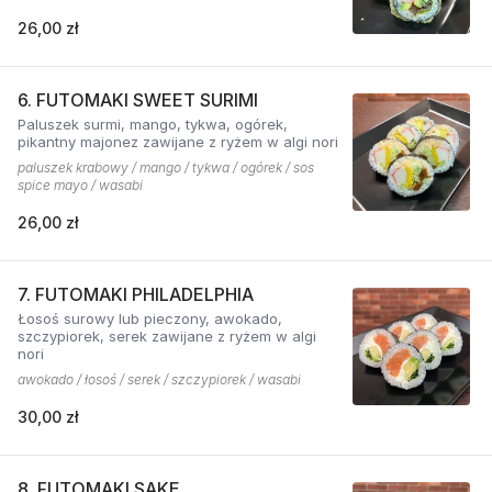
26,00 zł
6. FUTOMAKI SWEET SURIMI
Paluszek surmi, mango, tykwa, ogórek,
pikantny majonez zawijane z ryżem w algi nori
paluszek krabowy / mango / tykwa / ogórek / sos
spice mayo / wasabi
26,00 zł
7. FUTOMAKI PHILADELPHIA
Łosoś surowy lub pieczony, awokado,
szczypiorek, serek zawijane z ryżem w algi
nori
awokado / łosoś / serek / szczypiorek / wasabi
30,00 zł
8. FUTOMAKI SAKE