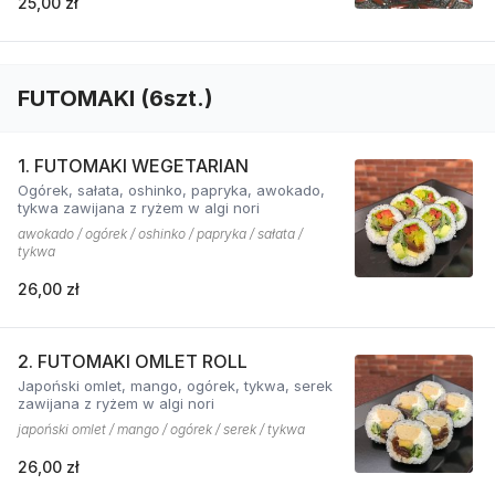
25,00 zł
FUTOMAKI (6szt.)
1. FUTOMAKI WEGETARIAN
Ogórek, sałata, oshinko, papryka, awokado,
tykwa zawijana z ryżem w algi nori
awokado / ogórek / oshinko / papryka / sałata /
tykwa
26,00 zł
2. FUTOMAKI OMLET ROLL
Japoński omlet, mango, ogórek, tykwa, serek
zawijana z ryżem w algi nori
japoński omlet / mango / ogórek / serek / tykwa
26,00 zł