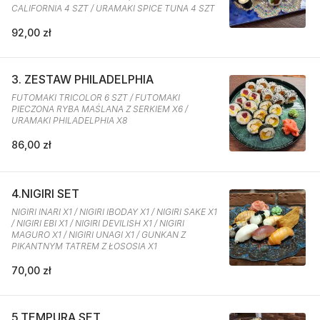
CALIFORNIA 4 SZT / URAMAKI SPICE TUNA 4 SZT
92,00 zł
3. ZESTAW PHILADELPHIA
FUTOMAKI TRICOLOR 6 SZT / FUTOMAKI
PIECZONA RYBA MAŚLANA Z SERKIEM X6 /
URAMAKI PHILADELPHIA X8
86,00 zł
4.NIGIRI SET
NIGIRI INARI X1 / NIGIRI IBODAY X1 / NIGIRI SAKE X1
/ NIGIRI EBI X1 / NIGIRI DEVILISH X1 / NIGIRI
MAGURO X1 / NIGIRI UNAGI X1 / GUNKAN Z
PIKANTNYM TATREM Z ŁOSOSIA X1
70,00 zł
5.TEMPURA SET