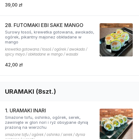
39,00 zł
28. FUTOMAKI EBI SAKE MANGO
Surowy łosoś, krewetka gotowana, awokado,
ogórek, pikantny majonez obkładane w
mango
krewetka gotowana / łosoś / ogórek / awokado /
spicy mayo / obkładane w mango / wasabi
42,00 zł
URAMAKI (8szt.)
1. URAMAKI INARI
Smażone tofu, oshinko, ogórek, serek,
zawinięte w glon nori i ryż obsypane dynią
prażoną na wierzchu
smażone tofu / ogórek / oshinko / serek / dynia