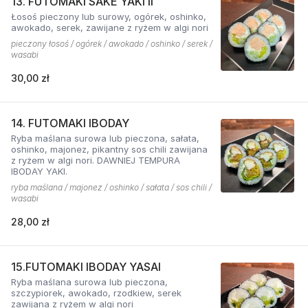
13. FUTOMAKI SAKE YAKI II
Łosoś pieczony lub surowy, ogórek, oshinko,
awokado, serek, zawijane z ryżem w algi nori
pieczony łosoś / ogórek / awokado / oshinko / serek /
wasabi
30,00 zł
14. FUTOMAKI IBODAY
Ryba maślana surowa lub pieczona, sałata,
oshinko, majonez, pikantny sos chili zawijana
z ryżem w algi nori. DAWNIEJ TEMPURA
IBODAY YAKI.
ryba maślana / majonez / oshinko / sałata / sos chili /
wasabi
28,00 zł
15.FUTOMAKI IBODAY YASAI
Ryba maślana surowa lub pieczona,
szczypiorek, awokado, rzodkiew, serek
zawijana z ryżem w algi nori