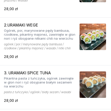
prażona / wasabi
28,00 zł
2.URAMAKI WEGE
Ogórek, por, marynowane pędy bambusa,
rzodkiew, pikantny majonez, zawinięte w glon
nori i ryż obsypane nitkami chili na wierzchu
ogórek / por / marynowane pędy bambusa /
rzodkiew / pikantny majonez / wasabi / nitki chili
28,00 zł
3. URAMAKI SPICE TUNA
Pikantna pasta z tuńczyka, ogórek zawinięte
w glon nori i ryż obsypane białym sezamem
na wierzchu
pasta z tuńczyka / ogórek / biały sezam / wasabi
28,00 zł