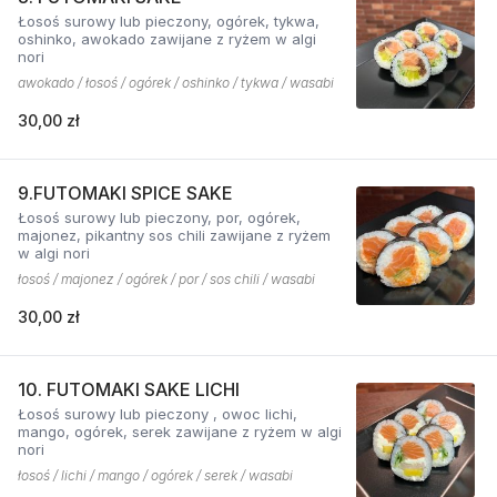
Łosoś surowy lub pieczony, ogórek, tykwa,
oshinko, awokado zawijane z ryżem w algi
nori
awokado / łosoś / ogórek / oshinko / tykwa / wasabi
30,00 zł
9.FUTOMAKI SPICE SAKE
Łosoś surowy lub pieczony, por, ogórek,
majonez, pikantny sos chili zawijane z ryżem
w algi nori
łosoś / majonez / ogórek / por / sos chili / wasabi
30,00 zł
10. FUTOMAKI SAKE LICHI
Łosoś surowy lub pieczony , owoc lichi,
mango, ogórek, serek zawijane z ryżem w algi
nori
łosoś / lichi / mango / ogórek / serek / wasabi