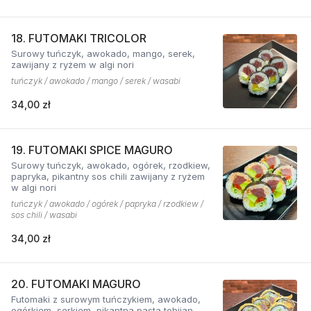
18. FUTOMAKI TRICOLOR
Surowy tuńczyk, awokado, mango, serek,
zawijany z ryżem w algi nori
tuńczyk / awokado / mango / serek / wasabi
34,00 zł
19. FUTOMAKI SPICE MAGURO
Surowy tuńczyk, awokado, ogórek, rzodkiew,
papryka, pikantny sos chili zawijany z ryżem
w algi nori
tuńczyk / awokado / ogórek / papryka / rzodkiew /
sos chili / wasabi
34,00 zł
20. FUTOMAKI MAGURO
Futomaki z surowym tuńczykiem, awokado,
ogórkiem, serkiem, pikantną pastą tobijan.