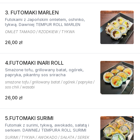
3. FUTOMAKI MARLEN
Futokami z Japońskim omletem, oshinko,
tykwą. Dawniej TEMPUR ROLL MARLEN
OMLET TAMAGO / RZODKIEW / TYKWA
26,00 zł
4.FUTOMAKI INARI ROLL
Smażone tofu, grillowany batat, ogórek,
papryka, pikantny sos sriracha
smażone tofu / grillowany batat / ogórek / papryka /
sos chili / wasabi
26,00 zł
5.FUTOMAKI SURIMI
Futomak z surimi, tykwą, awokado, sałatą i
serkiem. DAWNIEJ TEMPURA ROLL SURIMI
SURIMI / TYKWA / AWOKADO / SAŁATA / SEREK