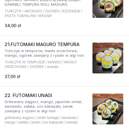
DAWNIEJ TEMPURA ROLL MAGURO.
TUŃCZYK / AWOKADO / OGÓREK / RZODKIEW /
PASTA TOBANJAN / WASABI
34,00 zł
21.FUTOMAKI MAGURO TEMPURA
Tuńczyk w tempurze, masło orzechowe,
mango, ogórek zawijany z ryżem w algi nori
TUŃCZYK W TEMPURZE / MANGO / MASŁO
ORZECHOWE / OGÓREK / wasabi
37,00 zł
22. FUTOMAKI UNAGI
Grillowany węgorz, mango, japoński omlet,
awokado, sałata, sos kabayaki, serek
zawijany z ryżem w algi nori
grillowany węgorz / omlet tamago / awokado /
mango / sałata / serek / sos kabayaki / wasabi