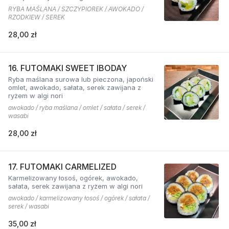
RYBA MAŚLANA / SZCZYPIOREK / AWOKADO /
RZODKIEW / SEREK
28,00 zł
16. FUTOMAKI SWEET IBODAY
Ryba maślana surowa lub pieczona, japoński
omlet, awokado, sałata, serek zawijana z
ryżem w algi nori
awokado / ryba maślana / omlet / sałata / serek /
wasabi
28,00 zł
17. FUTOMAKI CARMELIZED
Karmelizowany łosoś, ogórek, awokado,
sałata, serek zawijana z ryżem w algi nori
awokado / karmelizowany łosoś / ogórek / sałata /
serek / wasabi
35,00 zł