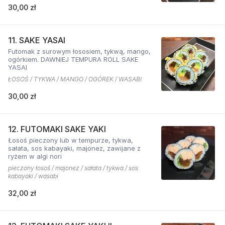
30,00 zł
11. SAKE YASAI
Futomak z surowym łososiem, tykwą, mango,
ogórkiem. DAWNIEJ TEMPURA ROLL SAKE
YASAI
ŁOSOŚ / TYKWA / MANGO / OGÓREK / WASABI
30,00 zł
12. FUTOMAKI SAKE YAKI
Łosoś pieczony lub w tempurze, tykwa,
sałata, sos kabayaki, majonez, zawijane z
ryżem w algi nori
pieczony łosoś / majonez / sałata / tykwa / sos
kabayaki / wasabi
32,00 zł