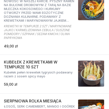
NOWOŚĆ W NASZEJ KARCIE. PYSZNY RAMEN
NA BULIONIE DROBIOWYM Z TARĄ NA BAZIE
MLECZKA KOKOSOWEGO I KURKUMY
OTWORZY PRZED WAMI EGZOTYCZNE
DOZNANIA KULINARNE. PODAWANY Z
KREWETKAMI I MARYNOWANYM JAJKIEM
ORAZ KARMELIZOWANĄ CEBULKĄ,
KREWETKI W TEMPURZE 2 SZT / MARYNOWANE
SZPINAKIEM, SUSZONYMI POMIDORAMI ORAZ
JAJKO / KARMELIZOWANA CEBULA / SUSZONE
SEZAMEM O SMAKU KIMCHI I OLIWĄ
POMIDORY / SZPINAK / SEZAM KIMCHI / OLIWA
PAPRYKOWĄ
PAPRYKOWA
49,00 zł
KUBEŁEK Z KREWETKAMI W
TEMPURZE 10 SZT
Kubełek pełen krewetek tygrysich podawany
razem z sosem spicy mayo
59,00 zł
SIERPNIOWA ROLKA MIESIĄCA
ŁOSOŚ, SERK CAMEMBERT, MANGO I OGÓREK