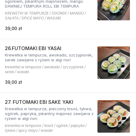
ogórkiem, pikantnym majonezem, mango.
DAWNIEJ TEMPURA ROLL EBI TEMPURA
KREWETKI W TEMPURZE / OGÓREK / MANGO /
SAŁATA / SPICE MAYO / WASABI
39,00 zł
26.FUTOMAKI EBI YASAI
Krewetka w tempurze, awokado, szczypiorek,
serek zawijane z ryżem w algi nori
krewetka w tempurze / awokado / szczypiorek /
serek / wasabi
39,00 zł
27. FUTOMAKI EBI SAKE YAKI
Krewetka w tempurze, pieczony łosoś, tykwa,
ogórek, papryka, pikantny majonez zawijana z
ryżem w algi nori
krewetka w tempurze / łosoś / ogórek / papryka /
tykwa / spicy mayo / wasabi