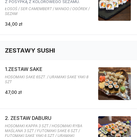
Z POSYPKĄ Z KOLOROWEGO SEZAMU.
ŁOSOŚ / SER CAMEMBERT / MANGO / OGÓREK /
SEZAM
34,00 zł
ZESTAWY SUSHI
1.ZESTAW SAKE
HOSOMAKI SAKE 6SZT. / URAMAKI SAKE YAKI 8
SZT
47,00 zł
2. ZESTAW DABURU
HOSOMAKI KAPPA 3 SZT / HOSOMAKI RYBA
MAŚLANA 3 SZT / FUTOMAKI SAKE 6 SZT /
FUTOMAKI SAKE YAKI 6 SZT / URAMAKI