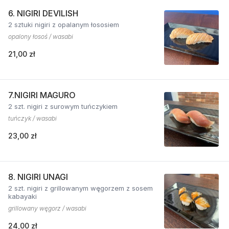
6. NIGIRI DEVILISH
2 sztuki nigiri z opalanym łososiem
opalony łosoś / wasabi
21,00 zł
7.NIGIRI MAGURO
2 szt. nigiri z surowym tuńczykiem
tuńczyk / wasabi
23,00 zł
8. NIGIRI UNAGI
2 szt. nigiri z grillowanym węgorzem z sosem
kabayaki
grillowany węgorz / wasabi
24,00 zł