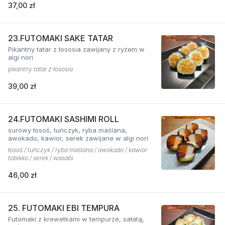
37,00 zł
23.FUTOMAKI SAKE TATAR
Pikantny tatar z łososia zawijany z ryżem w
algi nori
pikantny tatar z łososia
39,00 zł
24.FUTOMAKI SASHIMI ROLL
surowy łosoś, tuńczyk, ryba maślana,
awokado, kawior, serek zawijane w algi nori
łosoś / tuńczyk / ryba maślana / awokado / kawior
tobikko / serek / wasabi
46,00 zł
25. FUTOMAKI EBI TEMPURA
Futomaki z krewetkami w tempurze, sałatą,