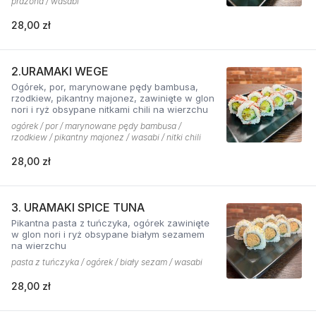
prażona / wasabi
28,00 zł
2.URAMAKI WEGE
Ogórek, por, marynowane pędy bambusa,
rzodkiew, pikantny majonez, zawinięte w glon
nori i ryż obsypane nitkami chili na wierzchu
ogórek / por / marynowane pędy bambusa /
rzodkiew / pikantny majonez / wasabi / nitki chili
28,00 zł
3. URAMAKI SPICE TUNA
Pikantna pasta z tuńczyka, ogórek zawinięte
w glon nori i ryż obsypane białym sezamem
na wierzchu
pasta z tuńczyka / ogórek / biały sezam / wasabi
28,00 zł