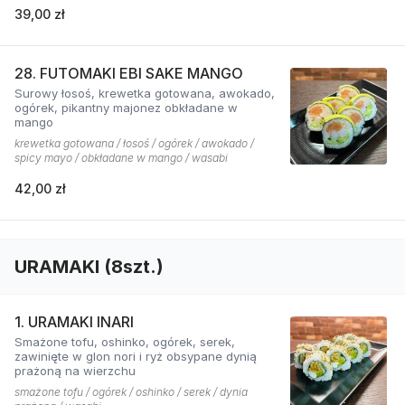
39,00 zł
28. FUTOMAKI EBI SAKE MANGO
Surowy łosoś, krewetka gotowana, awokado,
ogórek, pikantny majonez obkładane w
mango
krewetka gotowana / łosoś / ogórek / awokado /
spicy mayo / obkładane w mango / wasabi
42,00 zł
URAMAKI (8szt.)
1. URAMAKI INARI
Smażone tofu, oshinko, ogórek, serek,
zawinięte w glon nori i ryż obsypane dynią
prażoną na wierzchu
smażone tofu / ogórek / oshinko / serek / dynia