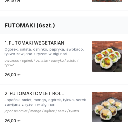
25,00 zł
FUTOMAKI (6szt.)
1. FUTOMAKI WEGETARIAN
Ogórek, sałata, oshinko, papryka, awokado,
tykwa zawijana z ryżem w algi nori
awokado / ogórek / oshinko / papryka / sałata /
tykwa
26,00 zł
2. FUTOMAKI OMLET ROLL
Japoński omlet, mango, ogórek, tykwa, serek
zawijana z ryżem w algi nori
japoński omlet / mango / ogórek / serek / tykwa
26,00 zł