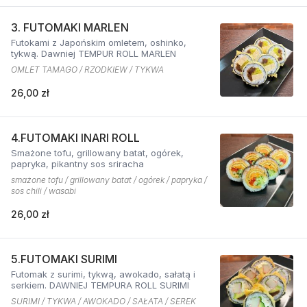
3. FUTOMAKI MARLEN
Futokami z Japońskim omletem, oshinko,
tykwą. Dawniej TEMPUR ROLL MARLEN
OMLET TAMAGO / RZODKIEW / TYKWA
26,00 zł
4.FUTOMAKI INARI ROLL
Smażone tofu, grillowany batat, ogórek,
papryka, pikantny sos sriracha
smażone tofu / grillowany batat / ogórek / papryka /
sos chili / wasabi
26,00 zł
5.FUTOMAKI SURIMI
Futomak z surimi, tykwą, awokado, sałatą i
serkiem. DAWNIEJ TEMPURA ROLL SURIMI
SURIMI / TYKWA / AWOKADO / SAŁATA / SEREK