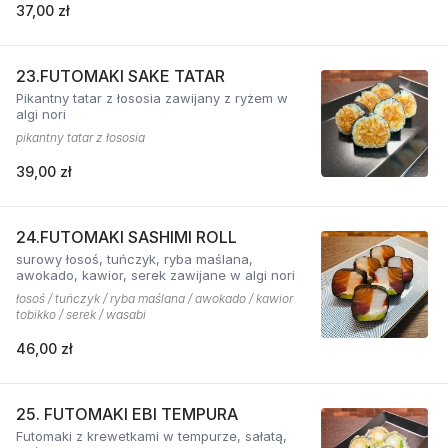
37,00 zł
23.FUTOMAKI SAKE TATAR
Pikantny tatar z łososia zawijany z ryżem w
algi nori
pikantny tatar z łososia
39,00 zł
24.FUTOMAKI SASHIMI ROLL
surowy łosoś, tuńczyk, ryba maślana,
awokado, kawior, serek zawijane w algi nori
łosoś / tuńczyk / ryba maślana / awokado / kawior
tobikko / serek / wasabi
46,00 zł
25. FUTOMAKI EBI TEMPURA
Futomaki z krewetkami w tempurze, sałatą,