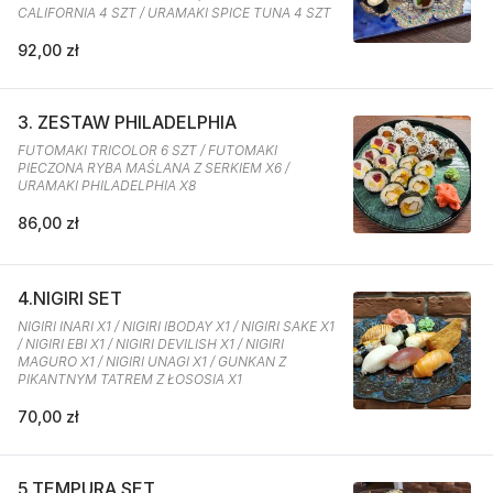
CALIFORNIA 4 SZT / URAMAKI SPICE TUNA 4 SZT
92,00 zł
3. ZESTAW PHILADELPHIA
FUTOMAKI TRICOLOR 6 SZT / FUTOMAKI
PIECZONA RYBA MAŚLANA Z SERKIEM X6 /
URAMAKI PHILADELPHIA X8
86,00 zł
4.NIGIRI SET
NIGIRI INARI X1 / NIGIRI IBODAY X1 / NIGIRI SAKE X1
/ NIGIRI EBI X1 / NIGIRI DEVILISH X1 / NIGIRI
MAGURO X1 / NIGIRI UNAGI X1 / GUNKAN Z
PIKANTNYM TATREM Z ŁOSOSIA X1
70,00 zł
5.TEMPURA SET