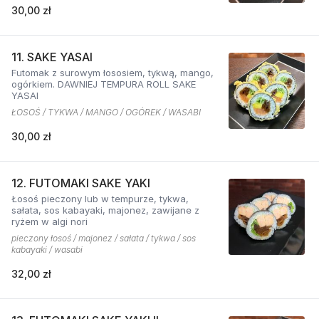
30,00 zł
11. SAKE YASAI
Futomak z surowym łososiem, tykwą, mango,
ogórkiem. DAWNIEJ TEMPURA ROLL SAKE
YASAI
ŁOSOŚ / TYKWA / MANGO / OGÓREK / WASABI
30,00 zł
12. FUTOMAKI SAKE YAKI
Łosoś pieczony lub w tempurze, tykwa,
sałata, sos kabayaki, majonez, zawijane z
ryżem w algi nori
pieczony łosoś / majonez / sałata / tykwa / sos
kabayaki / wasabi
32,00 zł