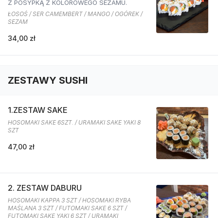
Z POSYPKĄ Z KOLOROWEGO SEZAMU.
ŁOSOŚ / SER CAMEMBERT / MANGO / OGÓREK /
SEZAM
34,00 zł
ZESTAWY SUSHI
1.ZESTAW SAKE
HOSOMAKI SAKE 6SZT. / URAMAKI SAKE YAKI 8
SZT
47,00 zł
2. ZESTAW DABURU
HOSOMAKI KAPPA 3 SZT / HOSOMAKI RYBA
MAŚLANA 3 SZT / FUTOMAKI SAKE 6 SZT /
FUTOMAKI SAKE YAKI 6 SZT / URAMAKI