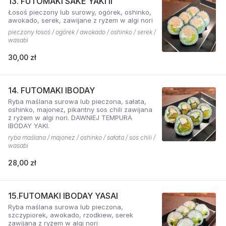
13. FUTOMAKI SAKE YAKI II
Łosoś pieczony lub surowy, ogórek, oshinko,
awokado, serek, zawijane z ryżem w algi nori
pieczony łosoś / ogórek / awokado / oshinko / serek /
wasabi
30,00 zł
14. FUTOMAKI IBODAY
Ryba maślana surowa lub pieczona, sałata,
oshinko, majonez, pikantny sos chili zawijana
z ryżem w algi nori. DAWNIEJ TEMPURA
IBODAY YAKI.
ryba maślana / majonez / oshinko / sałata / sos chili /
wasabi
28,00 zł
15.FUTOMAKI IBODAY YASAI
Ryba maślana surowa lub pieczona,
szczypiorek, awokado, rzodkiew, serek
zawijana z ryżem w algi nori