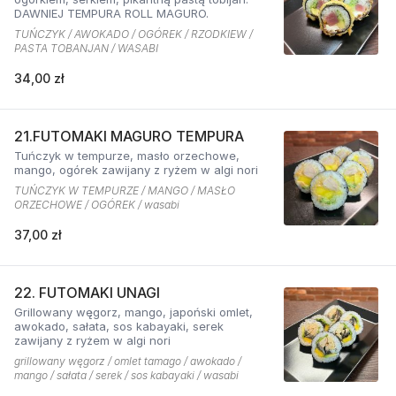
DAWNIEJ TEMPURA ROLL MAGURO.
TUŃCZYK / AWOKADO / OGÓREK / RZODKIEW /
PASTA TOBANJAN / WASABI
34,00 zł
21.FUTOMAKI MAGURO TEMPURA
Tuńczyk w tempurze, masło orzechowe,
mango, ogórek zawijany z ryżem w algi nori
TUŃCZYK W TEMPURZE / MANGO / MASŁO
ORZECHOWE / OGÓREK / wasabi
37,00 zł
22. FUTOMAKI UNAGI
Grillowany węgorz, mango, japoński omlet,
awokado, sałata, sos kabayaki, serek
zawijany z ryżem w algi nori
grillowany węgorz / omlet tamago / awokado /
mango / sałata / serek / sos kabayaki / wasabi