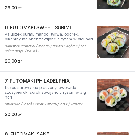
26,00 zł
6. FUTOMAKI SWEET SURIMI
Paluszek surmi, mango, tykwa, ogórek,
pikantny majonez zawijane z ryżem w algi nori
paluszek krabowy / mango / tykwa / ogórek / sos
spice mayo / wasabi
26,00 zł
7. FUTOMAKI PHILADELPHIA
Łosoś surowy lub pieczony, awokado,
szczypiorek, serek zawijane z ryżem w algi
nori
awokado / łosoś / serek / szczypiorek / wasabi
30,00 zł
8. FUTOMAKI SAKE