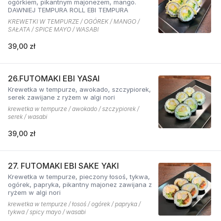
ogórkiem, pikantnym majonezem, mango.
DAWNIEJ TEMPURA ROLL EBI TEMPURA
KREWETKI W TEMPURZE / OGÓREK / MANGO /
SAŁATA / SPICE MAYO / WASABI
39,00 zł
26.FUTOMAKI EBI YASAI
Krewetka w tempurze, awokado, szczypiorek,
serek zawijane z ryżem w algi nori
krewetka w tempurze / awokado / szczypiorek /
serek / wasabi
39,00 zł
27. FUTOMAKI EBI SAKE YAKI
Krewetka w tempurze, pieczony łosoś, tykwa,
ogórek, papryka, pikantny majonez zawijana z
ryżem w algi nori
krewetka w tempurze / łosoś / ogórek / papryka /
tykwa / spicy mayo / wasabi