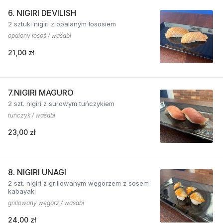
6. NIGIRI DEVILISH
2 sztuki nigiri z opalanym łososiem
opalony łosoś / wasabi
21,00 zł
7.NIGIRI MAGURO
2 szt. nigiri z surowym tuńczykiem
tuńczyk / wasabi
23,00 zł
8. NIGIRI UNAGI
2 szt. nigiri z grillowanym węgorzem z sosem
kabayaki
grillowany węgorz / wasabi
24,00 zł