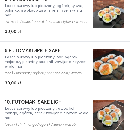
Łosoś surowy lub pieczony, ogórek, tykwa,
oshinko, awokado zawijane z ryżem w algi
nori
awokado / łosoś / ogórek / oshinko / tykwa / wasabi
30,00 zł
9.FUTOMAKI SPICE SAKE
Łosoś surowy lub pieczony, por, ogórek,
majonez, pikantny sos chili zawijane z ryżem
w algi nori
łosoś / majonez / ogórek / por / sos chili / wasabi
30,00 zł
10. FUTOMAKI SAKE LICHI
Łosoś surowy lub pieczony , owoc lichi,
mango, ogórek, serek zawijane z ryżem w algi
nori
łosoś / lichi / mango / ogórek / serek / wasabi