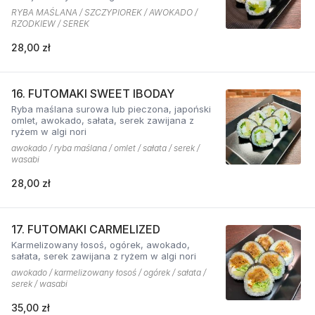
RYBA MAŚLANA / SZCZYPIOREK / AWOKADO /
RZODKIEW / SEREK
28,00 zł
16. FUTOMAKI SWEET IBODAY
Ryba maślana surowa lub pieczona, japoński
omlet, awokado, sałata, serek zawijana z
ryżem w algi nori
awokado / ryba maślana / omlet / sałata / serek /
wasabi
28,00 zł
17. FUTOMAKI CARMELIZED
Karmelizowany łosoś, ogórek, awokado,
sałata, serek zawijana z ryżem w algi nori
awokado / karmelizowany łosoś / ogórek / sałata /
serek / wasabi
35,00 zł