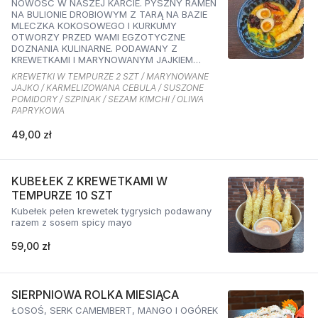
NOWOŚĆ W NASZEJ KARCIE. PYSZNY RAMEN
NA BULIONIE DROBIOWYM Z TARĄ NA BAZIE
MLECZKA KOKOSOWEGO I KURKUMY
OTWORZY PRZED WAMI EGZOTYCZNE
DOZNANIA KULINARNE. PODAWANY Z
KREWETKAMI I MARYNOWANYM JAJKIEM
ORAZ KARMELIZOWANĄ CEBULKĄ,
KREWETKI W TEMPURZE 2 SZT / MARYNOWANE
SZPINAKIEM, SUSZONYMI POMIDORAMI ORAZ
JAJKO / KARMELIZOWANA CEBULA / SUSZONE
SEZAMEM O SMAKU KIMCHI I OLIWĄ
POMIDORY / SZPINAK / SEZAM KIMCHI / OLIWA
PAPRYKOWĄ
PAPRYKOWA
49,00 zł
KUBEŁEK Z KREWETKAMI W
TEMPURZE 10 SZT
Kubełek pełen krewetek tygrysich podawany
razem z sosem spicy mayo
59,00 zł
SIERPNIOWA ROLKA MIESIĄCA
ŁOSOŚ, SERK CAMEMBERT, MANGO I OGÓREK