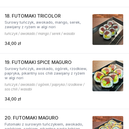
18. FUTOMAKI TRICOLOR
Surowy tuńczyk, awokado, mango, serek,
zawijany z ryżem w algi nori
tuńczyk / awokado / mango / serek / wasabi
34,00 zł
19. FUTOMAKI SPICE MAGURO
Surowy tuńczyk, awokado, ogórek, rzodkiew,
papryka, pikantny sos chili zawijany z ryżem
w algi nori
tuńczyk / awokado / ogórek / papryka / rzodkiew /
sos chili / wasabi
34,00 zł
20. FUTOMAKI MAGURO
Futomaki z surowym tuńczykiem, awokado,
ogórkiem, serkiem, pikantną pastą tobijan.