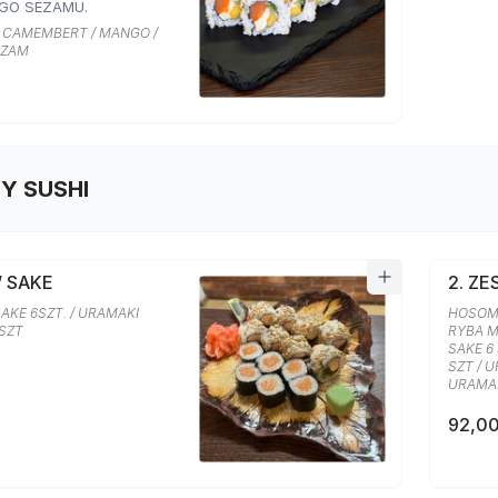
GO SEZAMU.
R CAMEMBERT / MANGO /
EZAM
Y SUSHI
W SAKE
2. Z
AKE 6SZT. / URAMAKI
HOSOMA
 SZT
RYBA M
SAKE 6
SZT / 
URAMAK
92,00