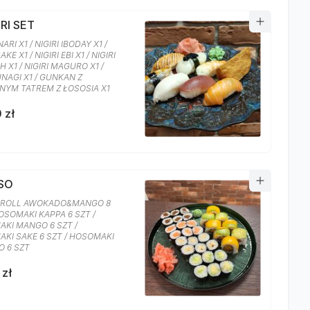
IRI SET
NARI X1 / NIGIRI IBODAY X1 /
AKE X1 / NIGIRI EBI X1 / NIGIRI
H X1 / NIGIRI MAGURO X1 /
UNAGI X1 / GUNKAN Z
NYM TATREM Z ŁOSOSIA X1
 zł
OSO
 ROLL AWOKADO&MANGO 8
HOSOMAKI KAPPA 6 SZT /
KI MANGO 6 SZT /
KI SAKE 6 SZT / HOSOMAKI
 6 SZT
 zł