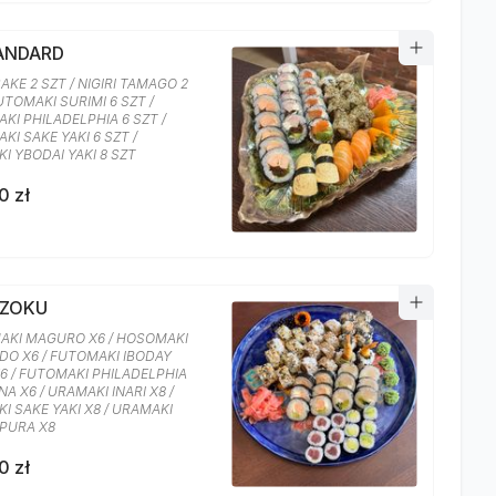
TANDARD
SAKE 2 SZT / NIGIRI TAMAGO 2
UTOMAKI SURIMI 6 SZT /
KI PHILADELPHIA 6 SZT /
KI SAKE YAKI 6 SZT /
I YBODAI YAKI 8 SZT
0 zł
AZOKU
KI MAGURO X6 / HOSOMAKI
O X6 / FUTOMAKI IBODAY
X6 / FUTOMAKI PHILADELPHIA
A X6 / URAMAKI INARI X8 /
I SAKE YAKI X8 / URAMAKI
PURA X8
0 zł