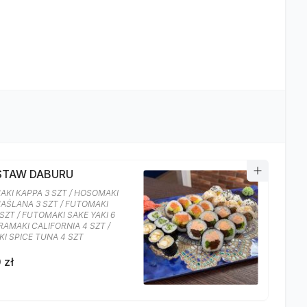
ESTAW DABURU
KI KAPPA 3 SZT / HOSOMAKI
AŚLANA 3 SZT / FUTOMAKI
 SZT / FUTOMAKI SAKE YAKI 6
URAMAKI CALIFORNIA 4 SZT /
I SPICE TUNA 4 SZT
 zł