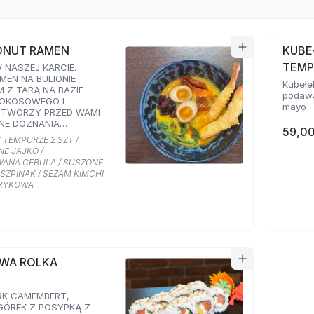
ONUT RAMEN
KUBE
TEMP
NASZEJ KARCIE.
MEN NA BULIONIE
Kubełe
 Z TARĄ NA BAZIE
podawa
KOKOSOWEGO I
mayo
OTWORZY PRZED WAMI
NE DOZNANIA
59,00
. PODAWANY Z
 TEMPURZE 2 SZT /
I I MARYNOWANYM
E JAJKO /
RAZ KARMELIZOWANĄ
ANA CEBULA / SUSZONE
ZPINAKIEM,
SZPINAK / SEZAM KIMCHI
 POMIDORAMI ORAZ
PRYKOWA
 SMAKU KIMCHI I
RYKOWĄ
OWA ROLKA
RK CAMEMBERT,
GÓREK Z POSYPKĄ Z