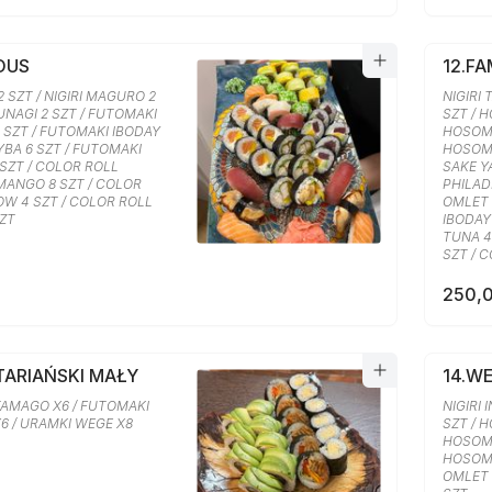
IOUS
12.FA
2 SZT / NIGIRI MAGURO 2
NIGIRI 
 UNAGI 2 SZT / FUTOMAKI
SZT / 
6 SZT / FUTOMAKI IBODAY
HOSOMA
BA 6 SZT / FUTOMAKI
HOSOMA
SZT / COLOR ROLL
SAKE Y
ANGO 8 SZT / COLOR
PHILAD
OW 4 SZT / COLOR ROLL
OMLET 
SZT
IBODAY 
TUNA 4
SZT / 
250,0
TARIAŃSKI MAŁY
14.W
AMAGO X6 / FUTOMAKI
NIGIRI 
X6 / URAMKI WEGE X8
SZT / 
HOSOMA
HOSOMA
OMLET 