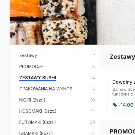
Zestawy
2
Zestaw
PROMOCJE
3
ZESTAWY SUSHI
14
Dowolny z
OPAKOWANIA NA WYNOS
3
Zamów dowol
tuńczyka z
NIGIRI (2szt.)
10
-
14.00 
HOSOMAKI (6szt.)
14
FUTOMAKI (6szt.)
28
PROMO
URAMAKI (8szt.)
14