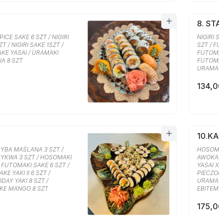
8. S
ICE SAKE 6 SZT / NIGIRI
NIGIRI 
ZT / NIGIRI SAKE 1SZT /
SZT / F
KE YASAI / URAMAKI
FUTOMA
A 8 SZT
FUTOMA
URAMAK
134,0
10.K
YBA MAŚLANA 3 SZT /
HOSOMA
YKWA 3 SZT / HOSOMAKI
AWOKAD
/ FUTOMAKI SAKE 6 SZT /
YASAI 
E YAKI II 6 SZT /
PIECZON
DAY YAKI 8 SZT /
URAMAK
KE MANGO 8 SZT
EBITEM
175,0