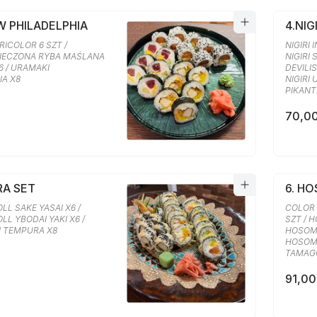
W PHILADELPHIA
4.NIG
ICOLOR 6 SZT /
NIGIRI I
IECZONA RYBA MAŚLANA
NIGIRI S
6 / URAMAKI
DEVILIS
IA X8
NIGIRI 
PIKANT
70,00
RA SET
6. H
L SAKE YASAI X6 /
COLOR
L YBODAI YAKI X6 /
SZT / 
I TEMPURA X8
HOSOMA
HOSOMA
TAMAGO
91,00