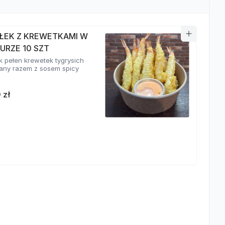
ŁEK Z KREWETKAMI W
URZE 10 SZT
k pełen krewetek tygrysich
ny razem z sosem spicy
 zł