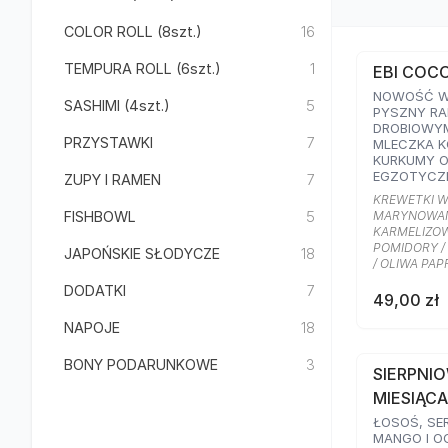
COLOR ROLL (8szt.)
16
TEMPURA ROLL (6szt.)
1
EBI COC
NOWOŚĆ W 
SASHIMI (4szt.)
5
PYSZNY RA
DROBIOWYM
PRZYSTAWKI
7
MLECZKA 
KURKUMY 
EGZOTYCZ
ZUPY I RAMEN
7
KULINARNE
KREWETKI W
KREWETKAM
FISHBOWL
5
MARYNOWAN
JAJKIEM O
KARMELIZOW
CEBULKĄ, S
POMIDORY / 
JAPOŃSKIE SŁODYCZE
18
SUSZONYMI
/ OLIWA PA
SEZAMEM O
OLIWĄ PAP
DODATKI
7
49,00 zł
NAPOJE
18
BONY PODARUNKOWE
3
SIERPNI
MIESIĄCA
ŁOSOŚ, SE
MANGO I O