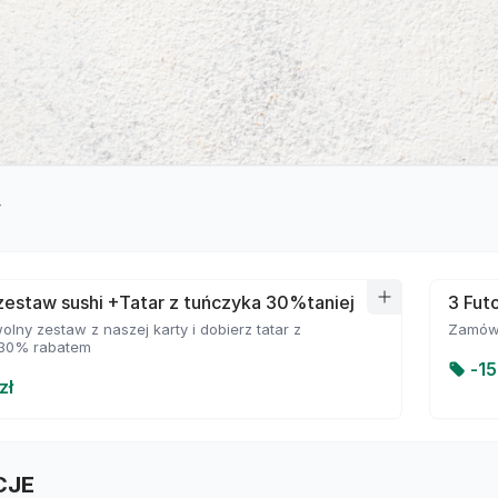
y
estaw sushi +Tatar z tuńczyka 30%taniej
3 Futo
ny zestaw z naszej karty i dobierz tatar z
Zamów 
 30% rabatem
-
15
zł
CJE