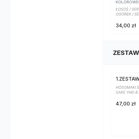
KOLOROWE
ŁOSOŚ / SE
OGÓREK / S
34,00 zł
ZESTAW
1.ZESTA
HOSOMAKI S
SAKE YAKI 8
47,00 zł