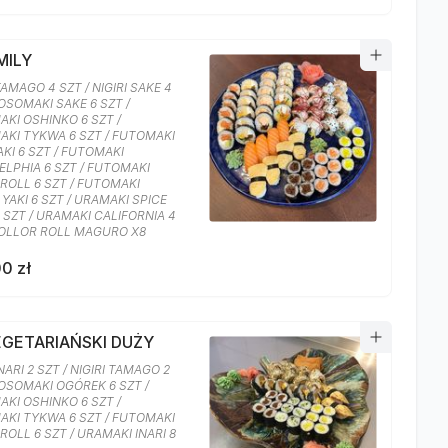
MILY
TAMAGO 4 SZT / NIGIRI SAKE 4
HOSOMAKI SAKE 6 SZT /
KI OSHINKO 6 SZT /
KI TYKWA 6 SZT / FUTOMAKI
AKI 6 SZT / FUTOMAKI
ELPHIA 6 SZT / FUTOMAKI
ROLL 6 SZT / FUTOMAKI
YAKI 6 SZT / URAMAKI SPICE
 SZT / URAMAKI CALIFORNIA 4
COLLOR ROLL MAGURO X8
0 zł
EGETARIAŃSKI DUŻY
INARI 2 SZT / NIGIRI TAMAGO 2
HOSOMAKI OGÓREK 6 SZT /
KI OSHINKO 6 SZT /
KI TYKWA 6 SZT / FUTOMAKI
ROLL 6 SZT / URAMAKI INARI 8