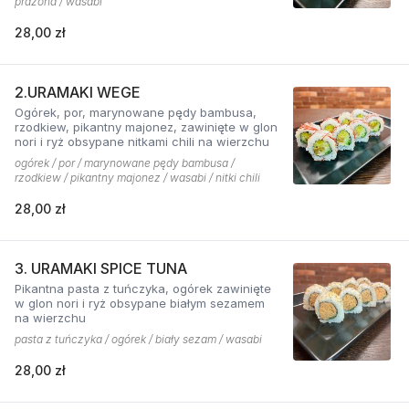
prażona / wasabi
28,00 zł
2.URAMAKI WEGE
Ogórek, por, marynowane pędy bambusa,
rzodkiew, pikantny majonez, zawinięte w glon
nori i ryż obsypane nitkami chili na wierzchu
ogórek / por / marynowane pędy bambusa /
rzodkiew / pikantny majonez / wasabi / nitki chili
28,00 zł
3. URAMAKI SPICE TUNA
Pikantna pasta z tuńczyka, ogórek zawinięte
w glon nori i ryż obsypane białym sezamem
na wierzchu
pasta z tuńczyka / ogórek / biały sezam / wasabi
28,00 zł