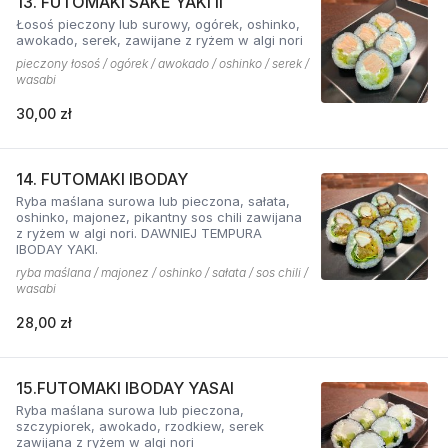
13. FUTOMAKI SAKE YAKI II
Łosoś pieczony lub surowy, ogórek, oshinko,
awokado, serek, zawijane z ryżem w algi nori
pieczony łosoś / ogórek / awokado / oshinko / serek /
wasabi
30,00 zł
14. FUTOMAKI IBODAY
Ryba maślana surowa lub pieczona, sałata,
oshinko, majonez, pikantny sos chili zawijana
z ryżem w algi nori. DAWNIEJ TEMPURA
IBODAY YAKI.
ryba maślana / majonez / oshinko / sałata / sos chili /
wasabi
28,00 zł
15.FUTOMAKI IBODAY YASAI
Ryba maślana surowa lub pieczona,
szczypiorek, awokado, rzodkiew, serek
zawijana z ryżem w algi nori