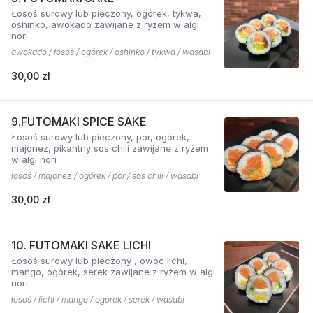
Łosoś surowy lub pieczony, ogórek, tykwa,
oshinko, awokado zawijane z ryżem w algi
nori
awokado / łosoś / ogórek / oshinko / tykwa / wasabi
30,00 zł
9.FUTOMAKI SPICE SAKE
Łosoś surowy lub pieczony, por, ogórek,
majonez, pikantny sos chili zawijane z ryżem
w algi nori
łosoś / majonez / ogórek / por / sos chili / wasabi
30,00 zł
10. FUTOMAKI SAKE LICHI
Łosoś surowy lub pieczony , owoc lichi,
mango, ogórek, serek zawijane z ryżem w algi
nori
łosoś / lichi / mango / ogórek / serek / wasabi