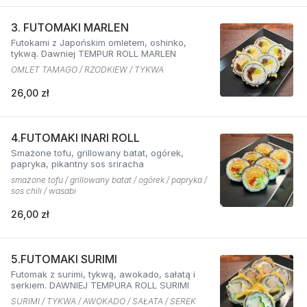
3. FUTOMAKI MARLEN
Futokami z Japońskim omletem, oshinko,
tykwą. Dawniej TEMPUR ROLL MARLEN
OMLET TAMAGO / RZODKIEW / TYKWA
26,00 zł
4.FUTOMAKI INARI ROLL
Smażone tofu, grillowany batat, ogórek,
papryka, pikantny sos sriracha
smażone tofu / grillowany batat / ogórek / papryka /
sos chili / wasabi
26,00 zł
5.FUTOMAKI SURIMI
Futomak z surimi, tykwą, awokado, sałatą i
serkiem. DAWNIEJ TEMPURA ROLL SURIMI
SURIMI / TYKWA / AWOKADO / SAŁATA / SEREK