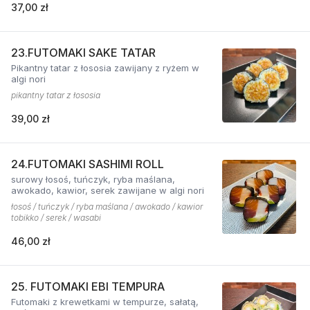
37,00 zł
23.FUTOMAKI SAKE TATAR
Pikantny tatar z łososia zawijany z ryżem w
algi nori
pikantny tatar z łososia
39,00 zł
24.FUTOMAKI SASHIMI ROLL
surowy łosoś, tuńczyk, ryba maślana,
awokado, kawior, serek zawijane w algi nori
łosoś / tuńczyk / ryba maślana / awokado / kawior
tobikko / serek / wasabi
46,00 zł
25. FUTOMAKI EBI TEMPURA
Futomaki z krewetkami w tempurze, sałatą,