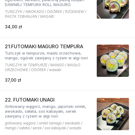
DAWNIEJ TEMPURA ROLL MAGURO.
TUŃCZYK / AWOKADO / OGÓREK / RZODKIEW /
PASTA TOBANJAN / WASABI
34,00 zł
21.FUTOMAKI MAGURO TEMPURA
Tuńczyk w tempurze, masło orzechowe,
mango, ogórek zawijany z ryżem w algi nori
TUŃCZYK W TEMPURZE / MANGO / MASŁO
ORZECHOWE / OGÓREK / wasabi
37,00 zł
22. FUTOMAKI UNAGI
Grillowany węgorz, mango, japoński omlet,
awokado, sałata, sos kabayaki, serek
zawijany z ryżem w algi nori
grillowany węgorz / omlet tamago / awokado /
mango / sałata / serek / sos kabayaki / wasabi