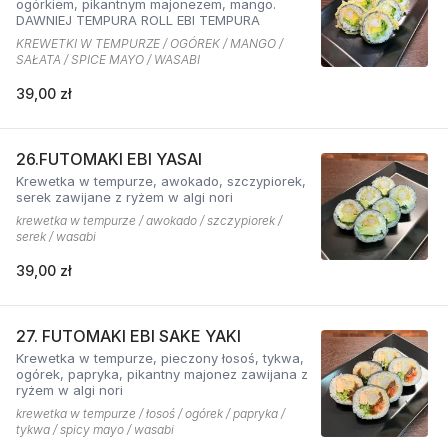
ogórkiem, pikantnym majonezem, mango.
DAWNIEJ TEMPURA ROLL EBI TEMPURA
KREWETKI W TEMPURZE / OGÓREK / MANGO /
SAŁATA / SPICE MAYO / WASABI
39,00 zł
26.FUTOMAKI EBI YASAI
Krewetka w tempurze, awokado, szczypiorek,
serek zawijane z ryżem w algi nori
krewetka w tempurze / awokado / szczypiorek /
serek / wasabi
39,00 zł
27. FUTOMAKI EBI SAKE YAKI
Krewetka w tempurze, pieczony łosoś, tykwa,
ogórek, papryka, pikantny majonez zawijana z
ryżem w algi nori
krewetka w tempurze / łosoś / ogórek / papryka /
tykwa / spicy mayo / wasabi