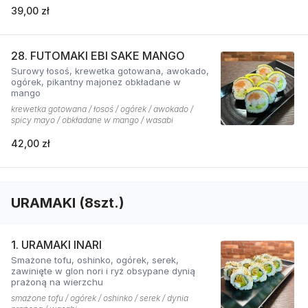
39,00 zł
28. FUTOMAKI EBI SAKE MANGO
Surowy łosoś, krewetka gotowana, awokado,
ogórek, pikantny majonez obkładane w
mango
krewetka gotowana / łosoś / ogórek / awokado /
spicy mayo / obkładane w mango / wasabi
42,00 zł
URAMAKI (8szt.)
1. URAMAKI INARI
Smażone tofu, oshinko, ogórek, serek,
zawinięte w glon nori i ryż obsypane dynią
prażoną na wierzchu
smażone tofu / ogórek / oshinko / serek / dynia