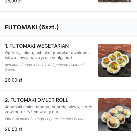
25,00 zł
FUTOMAKI (6szt.)
1. FUTOMAKI WEGETARIAN
Ogórek, sałata, oshinko, papryka, awokado,
tykwa zawijana z ryżem w algi nori
awokado / ogórek / oshinko / papryka / sałata /
tykwa
26,00 zł
2. FUTOMAKI OMLET ROLL
Japoński omlet, mango, ogórek, tykwa, serek
zawijana z ryżem w algi nori
japoński omlet / mango / ogórek / serek / tykwa
26,00 zł