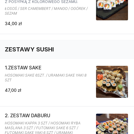
Z POSYPKĄ Z KOLOROWEGO SEZAMU.
ŁOSOŚ / SER CAMEMBERT / MANGO / OGÓREK /
SEZAM
34,00 zł
ZESTAWY SUSHI
1.ZESTAW SAKE
HOSOMAKI SAKE 6SZT. / URAMAKI SAKE YAKI 8
SZT
47,00 zł
2. ZESTAW DABURU
HOSOMAKI KAPPA 3 SZT / HOSOMAKI RYBA
MAŚLANA 3 SZT / FUTOMAKI SAKE 6 SZT /
FUTOMAKI SAKE YAKI 6 SZT / URAMAKI