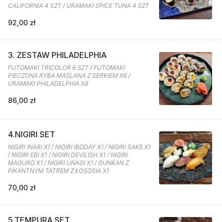
CALIFORNIA 4 SZT / URAMAKI SPICE TUNA 4 SZT
92,00 zł
3. ZESTAW PHILADELPHIA
FUTOMAKI TRICOLOR 6 SZT / FUTOMAKI
PIECZONA RYBA MAŚLANA Z SERKIEM X6 /
URAMAKI PHILADELPHIA X8
86,00 zł
4.NIGIRI SET
NIGIRI INARI X1 / NIGIRI IBODAY X1 / NIGIRI SAKE X1
/ NIGIRI EBI X1 / NIGIRI DEVILISH X1 / NIGIRI
MAGURO X1 / NIGIRI UNAGI X1 / GUNKAN Z
PIKANTNYM TATREM Z ŁOSOSIA X1
70,00 zł
5.TEMPURA SET