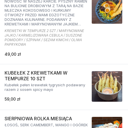
NOWOŚĆ W NASZEJ KARCIE. PYSZNY RAMEN
NA BULIONIE DROBIOWYM Z TARĄ NA BAZIE
MLECZKA KOKOSOWEGO I KURKUMY
OTWORZY PRZED WAMI EGZOTYCZNE
DOZNANIA KULINARNE. PODAWANY Z
KREWETKAMI I MARYNOWANYM JAJKIEM
ORAZ KARMELIZOWANĄ CEBULKĄ,
KREWETKI W TEMPURZE 2 SZT / MARYNOWANE
SZPINAKIEM, SUSZONYMI POMIDORAMI ORAZ
JAJKO / KARMELIZOWANA CEBULA / SUSZONE
SEZAMEM O SMAKU KIMCHI I OLIWĄ
POMIDORY / SZPINAK / SEZAM KIMCHI / OLIWA
PAPRYKOWĄ
PAPRYKOWA
49,00 zł
KUBEŁEK Z KREWETKAMI W
TEMPURZE 10 SZT
Kubełek pełen krewetek tygrysich podawany
razem z sosem spicy mayo
59,00 zł
SIERPNIOWA ROLKA MIESIĄCA
ŁOSOŚ, SERK CAMEMBERT, MANGO I OGÓREK