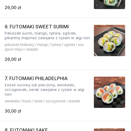
26,00 zł
6. FUTOMAKI SWEET SURIMI
Paluszek surmi, mango, tykwa, ogórek,
pikantny majonez zawijane z ryżem w algi nori
paluszek krabowy / mango / tykwa / ogórek / sos
spice mayo / wasabi
26,00 zł
7. FUTOMAKI PHILADELPHIA
Łosoś surowy lub pieczony, awokado,
szczypiorek, serek zawijane z ryżem w algi
nori
awokado / łosoś / serek / szczypiorek / wasabi
30,00 zł
8. FUTOMAKI SAKE