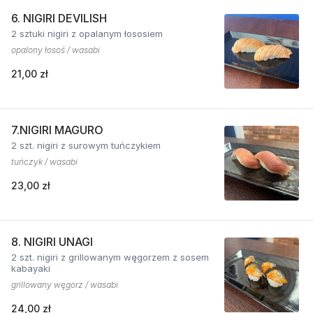
6. NIGIRI DEVILISH
2 sztuki nigiri z opalanym łososiem
opalony łosoś / wasabi
21,00 zł
7.NIGIRI MAGURO
2 szt. nigiri z surowym tuńczykiem
tuńczyk / wasabi
23,00 zł
8. NIGIRI UNAGI
2 szt. nigiri z grillowanym węgorzem z sosem
kabayaki
grillowany węgorz / wasabi
24,00 zł