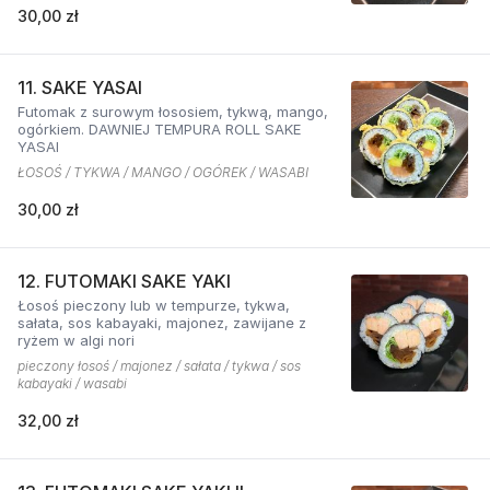
30,00 zł
11. SAKE YASAI
Futomak z surowym łososiem, tykwą, mango,
ogórkiem. DAWNIEJ TEMPURA ROLL SAKE
YASAI
ŁOSOŚ / TYKWA / MANGO / OGÓREK / WASABI
30,00 zł
12. FUTOMAKI SAKE YAKI
Łosoś pieczony lub w tempurze, tykwa,
sałata, sos kabayaki, majonez, zawijane z
ryżem w algi nori
pieczony łosoś / majonez / sałata / tykwa / sos
kabayaki / wasabi
32,00 zł