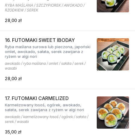
RYBA MAŚLANA / SZCZYPIOREK / AWOKADO /
RZODKIEW / SEREK
28,00 zł
16. FUTOMAKI SWEET IBODAY
Ryba maślana surowa lub pieczona, japoński
omlet, awokado, sałata, serek zawijana z
ryżem w algi nori
awokado / ryba maślana / omlet / sałata / serek /
wasabi
28,00 zł
17. FUTOMAKI CARMELIZED
Karmelizowany łosoś, ogórek, awokado,
sałata, serek zawijana z ryżem w algi nori
awokado / karmelizowany łosoś / ogórek / sałata /
serek / wasabi
35,00 zł