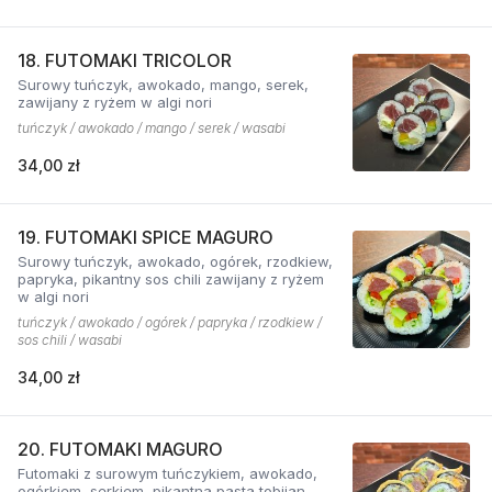
18. FUTOMAKI TRICOLOR
Surowy tuńczyk, awokado, mango, serek,
zawijany z ryżem w algi nori
tuńczyk / awokado / mango / serek / wasabi
34,00 zł
19. FUTOMAKI SPICE MAGURO
Surowy tuńczyk, awokado, ogórek, rzodkiew,
papryka, pikantny sos chili zawijany z ryżem
w algi nori
tuńczyk / awokado / ogórek / papryka / rzodkiew /
sos chili / wasabi
34,00 zł
20. FUTOMAKI MAGURO
Futomaki z surowym tuńczykiem, awokado,
ogórkiem, serkiem, pikantną pastą tobijan.