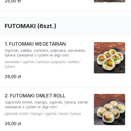
25,00 zł
FUTOMAKI (6szt.)
1. FUTOMAKI WEGETARIAN
Ogórek, sałata, oshinko, papryka, awokado,
tykwa zawijana z ryżem w algi nori
awokado / ogórek / oshinko / papryka / sałata /
tykwa
26,00 zł
2. FUTOMAKI OMLET ROLL
Japoński omlet, mango, ogórek, tykwa, serek
zawijana z ryżem w algi nori
japoński omlet / mango / ogórek / serek / tykwa
26,00 zł