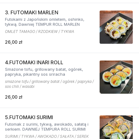
3. FUTOMAKI MARLEN
Futokami z Japońskim omletem, oshinko,
tykwą. Dawniej TEMPUR ROLL MARLEN
OMLET TAMAGO / RZODKIEW / TYKWA
26,00 zł
4.FUTOMAKI INARI ROLL
Smażone tofu, grillowany batat, ogórek,
papryka, pikantny sos sriracha
smażone tofu / grillowany batat / ogórek / papryka /
sos chili / wasabi
26,00 zł
5.FUTOMAKI SURIMI
Futomak z surimi, tykwą, awokado, sałatą i
serkiem. DAWNIEJ TEMPURA ROLL SURIMI
SURIMI / TYKWA / AWOKADO / SAŁATA / SEREK