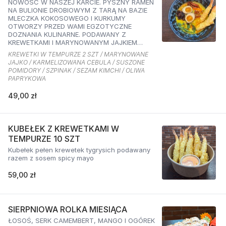
NOWOŚĆ W NASZEJ KARCIE. PYSZNY RAMEN
NA BULIONIE DROBIOWYM Z TARĄ NA BAZIE
MLECZKA KOKOSOWEGO I KURKUMY
OTWORZY PRZED WAMI EGZOTYCZNE
DOZNANIA KULINARNE. PODAWANY Z
KREWETKAMI I MARYNOWANYM JAJKIEM
ORAZ KARMELIZOWANĄ CEBULKĄ,
KREWETKI W TEMPURZE 2 SZT / MARYNOWANE
SZPINAKIEM, SUSZONYMI POMIDORAMI ORAZ
JAJKO / KARMELIZOWANA CEBULA / SUSZONE
SEZAMEM O SMAKU KIMCHI I OLIWĄ
POMIDORY / SZPINAK / SEZAM KIMCHI / OLIWA
PAPRYKOWĄ
PAPRYKOWA
49,00 zł
KUBEŁEK Z KREWETKAMI W
TEMPURZE 10 SZT
Kubełek pełen krewetek tygrysich podawany
razem z sosem spicy mayo
59,00 zł
SIERPNIOWA ROLKA MIESIĄCA
ŁOSOŚ, SERK CAMEMBERT, MANGO I OGÓREK