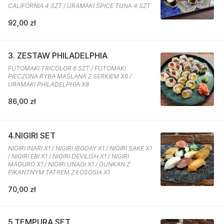
CALIFORNIA 4 SZT / URAMAKI SPICE TUNA 4 SZT
92,00 zł
3. ZESTAW PHILADELPHIA
FUTOMAKI TRICOLOR 6 SZT / FUTOMAKI
PIECZONA RYBA MAŚLANA Z SERKIEM X6 /
URAMAKI PHILADELPHIA X8
86,00 zł
4.NIGIRI SET
NIGIRI INARI X1 / NIGIRI IBODAY X1 / NIGIRI SAKE X1
/ NIGIRI EBI X1 / NIGIRI DEVILISH X1 / NIGIRI
MAGURO X1 / NIGIRI UNAGI X1 / GUNKAN Z
PIKANTNYM TATREM Z ŁOSOSIA X1
70,00 zł
5.TEMPURA SET