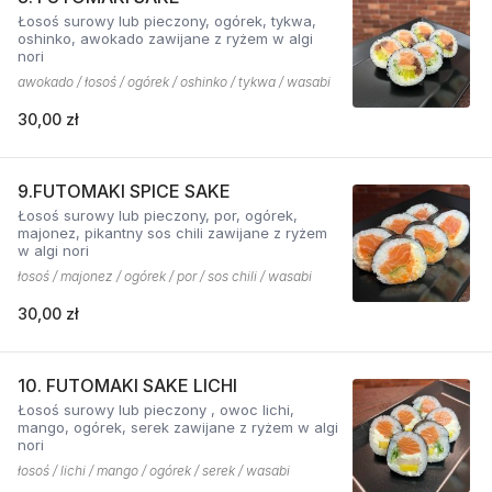
Łosoś surowy lub pieczony, ogórek, tykwa,
oshinko, awokado zawijane z ryżem w algi
nori
awokado / łosoś / ogórek / oshinko / tykwa / wasabi
30,00 zł
9.FUTOMAKI SPICE SAKE
Łosoś surowy lub pieczony, por, ogórek,
majonez, pikantny sos chili zawijane z ryżem
w algi nori
łosoś / majonez / ogórek / por / sos chili / wasabi
30,00 zł
10. FUTOMAKI SAKE LICHI
Łosoś surowy lub pieczony , owoc lichi,
mango, ogórek, serek zawijane z ryżem w algi
nori
łosoś / lichi / mango / ogórek / serek / wasabi