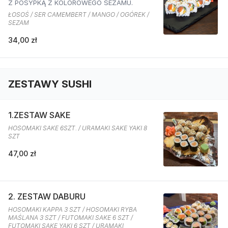
Z POSYPKĄ Z KOLOROWEGO SEZAMU.
ŁOSOŚ / SER CAMEMBERT / MANGO / OGÓREK /
SEZAM
34,00 zł
ZESTAWY SUSHI
1.ZESTAW SAKE
HOSOMAKI SAKE 6SZT. / URAMAKI SAKE YAKI 8
SZT
47,00 zł
2. ZESTAW DABURU
HOSOMAKI KAPPA 3 SZT / HOSOMAKI RYBA
MAŚLANA 3 SZT / FUTOMAKI SAKE 6 SZT /
FUTOMAKI SAKE YAKI 6 SZT / URAMAKI