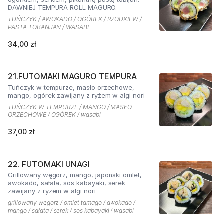
DAWNIEJ TEMPURA ROLL MAGURO.
TUŃCZYK / AWOKADO / OGÓREK / RZODKIEW /
PASTA TOBANJAN / WASABI
34,00 zł
21.FUTOMAKI MAGURO TEMPURA
Tuńczyk w tempurze, masło orzechowe,
mango, ogórek zawijany z ryżem w algi nori
TUŃCZYK W TEMPURZE / MANGO / MASŁO
ORZECHOWE / OGÓREK / wasabi
37,00 zł
22. FUTOMAKI UNAGI
Grillowany węgorz, mango, japoński omlet,
awokado, sałata, sos kabayaki, serek
zawijany z ryżem w algi nori
grillowany węgorz / omlet tamago / awokado /
mango / sałata / serek / sos kabayaki / wasabi