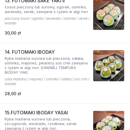
13. FUTOMAKI SAKE YAKI II
Łosoś pieczony lub surowy, ogórek, oshinko,
awokado, serek, zawijane z ryżem w algi nori
pieczony łosoś / ogórek / awokado / oshinko / serek /
wasabi
30,00 zł
14. FUTOMAKI IBODAY
Ryba maślana surowa lub pieczona, sałata,
oshinko, majonez, pikantny sos chili zawijana
z ryżem w algi nori. DAWNIEJ TEMPURA
IBODAY YAKI.
ryba maślana / majonez / oshinko / sałata / sos chili /
wasabi
28,00 zł
15.FUTOMAKI IBODAY YASAI
Ryba maślana surowa lub pieczona,
szczypiorek, awokado, rzodkiew, serek
zawijana z ryżem w algi nori