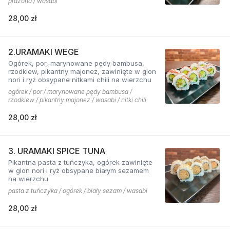
prażona / wasabi
28,00 zł
2.URAMAKI WEGE
Ogórek, por, marynowane pędy bambusa,
rzodkiew, pikantny majonez, zawinięte w glon
nori i ryż obsypane nitkami chili na wierzchu
ogórek / por / marynowane pędy bambusa /
rzodkiew / pikantny majonez / wasabi / nitki chili
28,00 zł
3. URAMAKI SPICE TUNA
Pikantna pasta z tuńczyka, ogórek zawinięte
w glon nori i ryż obsypane białym sezamem
na wierzchu
pasta z tuńczyka / ogórek / biały sezam / wasabi
28,00 zł