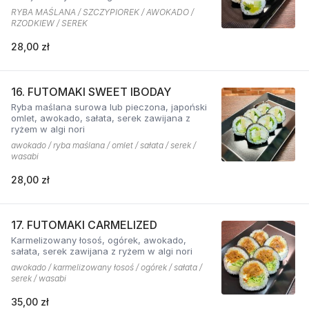
RYBA MAŚLANA / SZCZYPIOREK / AWOKADO /
RZODKIEW / SEREK
28,00 zł
16. FUTOMAKI SWEET IBODAY
Ryba maślana surowa lub pieczona, japoński
omlet, awokado, sałata, serek zawijana z
ryżem w algi nori
awokado / ryba maślana / omlet / sałata / serek /
wasabi
28,00 zł
17. FUTOMAKI CARMELIZED
Karmelizowany łosoś, ogórek, awokado,
sałata, serek zawijana z ryżem w algi nori
awokado / karmelizowany łosoś / ogórek / sałata /
serek / wasabi
35,00 zł