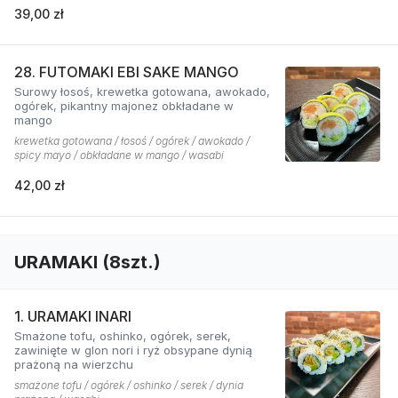
39,00 zł
28. FUTOMAKI EBI SAKE MANGO
Surowy łosoś, krewetka gotowana, awokado,
ogórek, pikantny majonez obkładane w
mango
krewetka gotowana / łosoś / ogórek / awokado /
spicy mayo / obkładane w mango / wasabi
42,00 zł
URAMAKI (8szt.)
1. URAMAKI INARI
Smażone tofu, oshinko, ogórek, serek,
zawinięte w glon nori i ryż obsypane dynią
prażoną na wierzchu
smażone tofu / ogórek / oshinko / serek / dynia