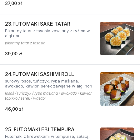
37,00 zł
23.FUTOMAKI SAKE TATAR
Pikantny tatar z łososia zawijany z ryżem w
algi nori
pikantny tatar z łososia
39,00 zł
24.FUTOMAKI SASHIMI ROLL
surowy łosoś, tuńczyk, ryba maślana,
awokado, kawior, serek zawijane w algi nori
łosoś / tuńczyk / ryba maślana / awokado / kawior
tobikko / serek / wasabi
46,00 zł
25. FUTOMAKI EBI TEMPURA
Futomaki z krewetkami w tempurze, sałatą,