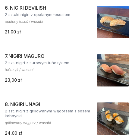
6. NIGIRI DEVILISH
2 sztuki nigiri z opalanym łososiem
opalony łosoś / wasabi
21,00 zł
7.NIGIRI MAGURO
2 szt. nigiri z surowym tuńczykiem
tuńczyk / wasabi
23,00 zł
8. NIGIRI UNAGI
2 szt. nigiri z grillowanym węgorzem z sosem
kabayaki
grillowany węgorz / wasabi
24,00 zł