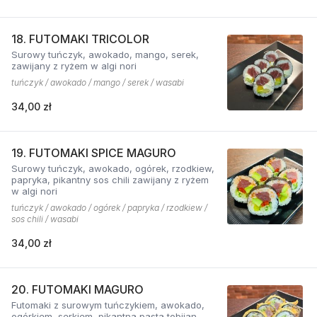
18. FUTOMAKI TRICOLOR
Surowy tuńczyk, awokado, mango, serek,
zawijany z ryżem w algi nori
tuńczyk / awokado / mango / serek / wasabi
34,00 zł
19. FUTOMAKI SPICE MAGURO
Surowy tuńczyk, awokado, ogórek, rzodkiew,
papryka, pikantny sos chili zawijany z ryżem
w algi nori
tuńczyk / awokado / ogórek / papryka / rzodkiew /
sos chili / wasabi
34,00 zł
20. FUTOMAKI MAGURO
Futomaki z surowym tuńczykiem, awokado,
ogórkiem, serkiem, pikantną pastą tobijan.