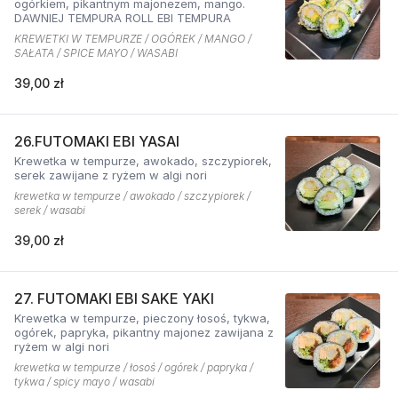
ogórkiem, pikantnym majonezem, mango.
DAWNIEJ TEMPURA ROLL EBI TEMPURA
KREWETKI W TEMPURZE / OGÓREK / MANGO /
SAŁATA / SPICE MAYO / WASABI
39,00 zł
26.FUTOMAKI EBI YASAI
Krewetka w tempurze, awokado, szczypiorek,
serek zawijane z ryżem w algi nori
krewetka w tempurze / awokado / szczypiorek /
serek / wasabi
39,00 zł
27. FUTOMAKI EBI SAKE YAKI
Krewetka w tempurze, pieczony łosoś, tykwa,
ogórek, papryka, pikantny majonez zawijana z
ryżem w algi nori
krewetka w tempurze / łosoś / ogórek / papryka /
tykwa / spicy mayo / wasabi