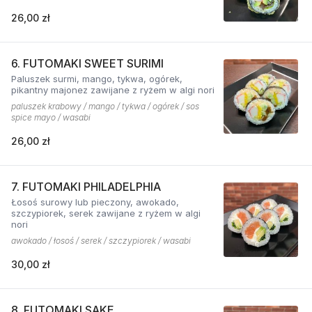
26,00 zł
6. FUTOMAKI SWEET SURIMI
Paluszek surmi, mango, tykwa, ogórek,
pikantny majonez zawijane z ryżem w algi nori
paluszek krabowy / mango / tykwa / ogórek / sos
spice mayo / wasabi
26,00 zł
7. FUTOMAKI PHILADELPHIA
Łosoś surowy lub pieczony, awokado,
szczypiorek, serek zawijane z ryżem w algi
nori
awokado / łosoś / serek / szczypiorek / wasabi
30,00 zł
8. FUTOMAKI SAKE