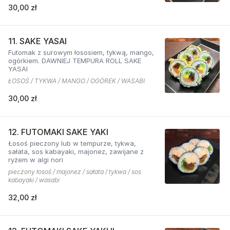
30,00 zł
11. SAKE YASAI
Futomak z surowym łososiem, tykwą, mango,
ogórkiem. DAWNIEJ TEMPURA ROLL SAKE
YASAI
ŁOSOŚ / TYKWA / MANGO / OGÓREK / WASABI
30,00 zł
12. FUTOMAKI SAKE YAKI
Łosoś pieczony lub w tempurze, tykwa,
sałata, sos kabayaki, majonez, zawijane z
ryżem w algi nori
pieczony łosoś / majonez / sałata / tykwa / sos
kabayaki / wasabi
32,00 zł