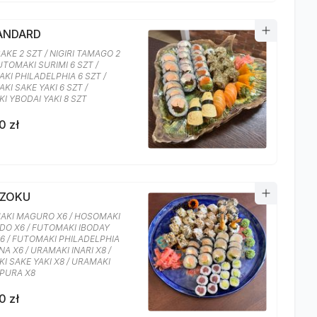
TANDARD
SAKE 2 SZT / NIGIRI TAMAGO 2
UTOMAKI SURIMI 6 SZT /
KI PHILADELPHIA 6 SZT /
KI SAKE YAKI 6 SZT /
I YBODAI YAKI 8 SZT
0 zł
AZOKU
KI MAGURO X6 / HOSOMAKI
O X6 / FUTOMAKI IBODAY
X6 / FUTOMAKI PHILADELPHIA
A X6 / URAMAKI INARI X8 /
I SAKE YAKI X8 / URAMAKI
PURA X8
0 zł