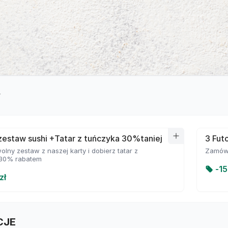
y
estaw sushi +Tatar z tuńczyka 30%taniej
3 Futo
ny zestaw z naszej karty i dobierz tatar z
Zamów 
 30% rabatem
-
15
zł
CJE