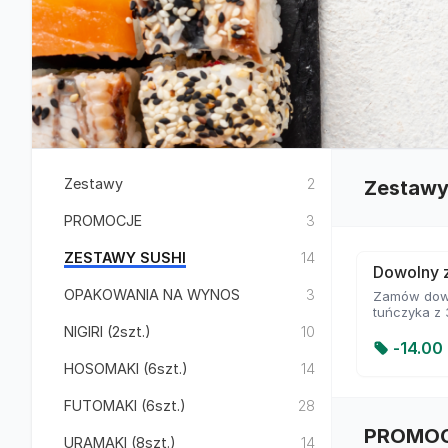
Zestawy
2
Zestaw
PROMOCJE
3
ZESTAWY SUSHI
14
Dowolny z
OPAKOWANIA NA WYNOS
3
Zamów dowol
tuńczyka z
NIGIRI (2szt.)
10
-
14.00 
HOSOMAKI (6szt.)
14
FUTOMAKI (6szt.)
28
PROMO
URAMAKI (8szt.)
14