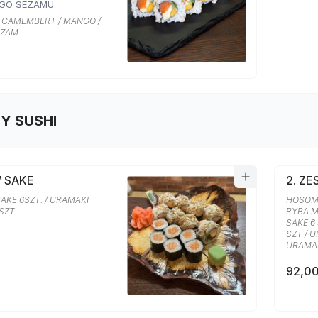
GO SEZAMU.
R CAMEMBERT / MANGO /
EZAM
Y SUSHI
W SAKE
2. Z
AKE 6SZT. / URAMAKI
HOSOMA
 SZT
RYBA M
SAKE 6
SZT / 
URAMAK
92,00