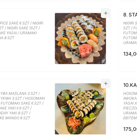
8. S
ICE SAKE 6 SZT / NIGIRI
NIGIRI 
ZT / NIGIRI SAKE 1SZT /
SZT / F
KE YASAI / URAMAKI
FUTOMA
A 8 SZT
FUTOMA
URAMAK
134,0
10.K
YBA MAŚLANA 3 SZT /
HOSOMA
YKWA 3 SZT / HOSOMAKI
AWOKAD
/ FUTOMAKI SAKE 6 SZT /
YASAI 
E YAKI II 6 SZT /
PIECZON
DAY YAKI 8 SZT /
URAMAK
KE MANGO 8 SZT
EBITEM
175,0