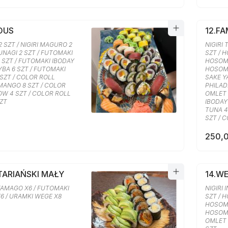
IOUS
12.FA
2 SZT / NIGIRI MAGURO 2
NIGIRI 
 UNAGI 2 SZT / FUTOMAKI
SZT / 
6 SZT / FUTOMAKI IBODAY
HOSOMA
BA 6 SZT / FUTOMAKI
HOSOMA
SZT / COLOR ROLL
SAKE Y
ANGO 8 SZT / COLOR
PHILAD
OW 4 SZT / COLOR ROLL
OMLET 
SZT
IBODAY 
TUNA 4
SZT / 
250,0
TARIAŃSKI MAŁY
14.W
AMAGO X6 / FUTOMAKI
NIGIRI 
X6 / URAMKI WEGE X8
SZT / 
HOSOMA
HOSOMA
OMLET 