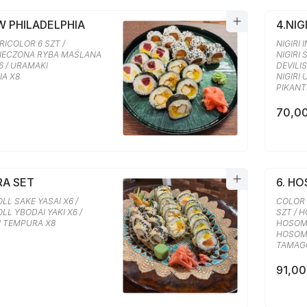
W PHILADELPHIA
4.NIG
ICOLOR 6 SZT /
NIGIRI I
IECZONA RYBA MAŚLANA
NIGIRI S
6 / URAMAKI
DEVILIS
IA X8
NIGIRI 
PIKANT
70,00
RA SET
6. H
L SAKE YASAI X6 /
COLOR
L YBODAI YAKI X6 /
SZT / 
I TEMPURA X8
HOSOMA
HOSOMA
TAMAGO
91,00