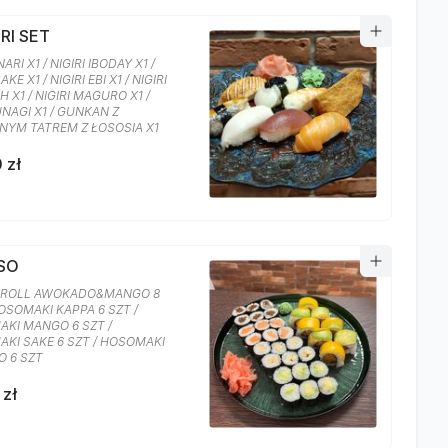
IRI SET
NARI X1 / NIGIRI IBODAY X1 /
AKE X1 / NIGIRI EBI X1 / NIGIRI
H X1 / NIGIRI MAGURO X1 /
UNAGI X1 / GUNKAN Z
NYM TATREM Z ŁOSOSIA X1
 zł
OSO
 ROLL AWOKADO&MANGO 8
HOSOMAKI KAPPA 6 SZT /
KI MANGO 6 SZT /
KI SAKE 6 SZT / HOSOMAKI
 6 SZT
 zł