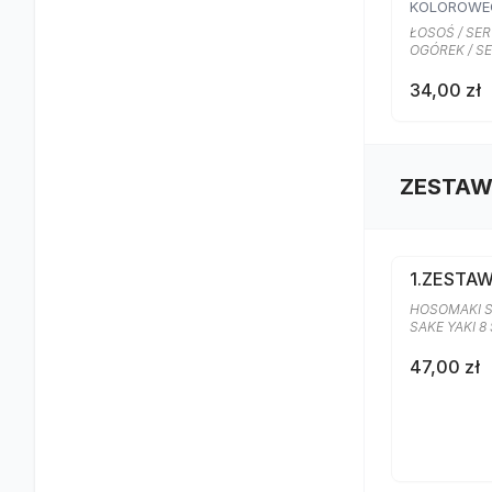
KOLOROWE
ŁOSOŚ / SE
OGÓREK / S
34,00 zł
ZESTAW
1.ZESTA
HOSOMAKI S
SAKE YAKI 8
47,00 zł