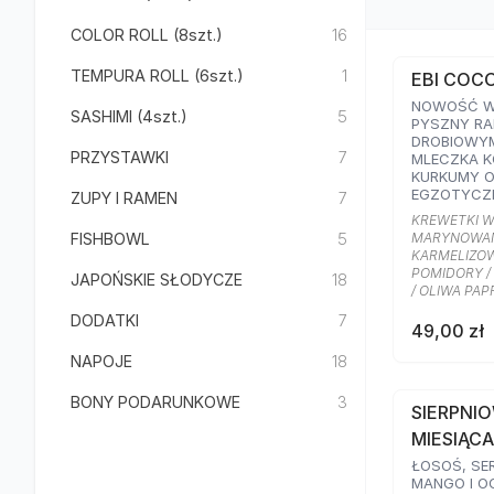
COLOR ROLL (8szt.)
16
TEMPURA ROLL (6szt.)
1
EBI COC
NOWOŚĆ W 
SASHIMI (4szt.)
5
PYSZNY RA
DROBIOWYM
PRZYSTAWKI
7
MLECZKA 
KURKUMY 
EGZOTYCZ
ZUPY I RAMEN
7
KULINARNE
KREWETKI W
KREWETKAM
FISHBOWL
5
MARYNOWAN
JAJKIEM O
KARMELIZOW
CEBULKĄ, S
POMIDORY / 
JAPOŃSKIE SŁODYCZE
18
SUSZONYMI
/ OLIWA PA
SEZAMEM O
OLIWĄ PAP
DODATKI
7
49,00 zł
NAPOJE
18
BONY PODARUNKOWE
3
SIERPNI
MIESIĄCA
ŁOSOŚ, SE
MANGO I O