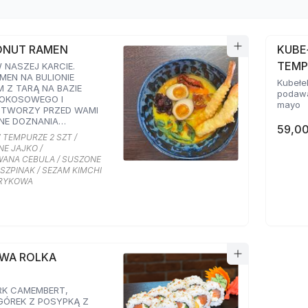
ONUT RAMEN
KUBE
TEMP
NASZEJ KARCIE.
MEN NA BULIONIE
Kubełe
 Z TARĄ NA BAZIE
podawa
KOKOSOWEGO I
mayo
OTWORZY PRZED WAMI
NE DOZNANIA
59,00
. PODAWANY Z
 TEMPURZE 2 SZT /
I I MARYNOWANYM
E JAJKO /
RAZ KARMELIZOWANĄ
ANA CEBULA / SUSZONE
ZPINAKIEM,
SZPINAK / SEZAM KIMCHI
 POMIDORAMI ORAZ
PRYKOWA
 SMAKU KIMCHI I
RYKOWĄ
OWA ROLKA
RK CAMEMBERT,
GÓREK Z POSYPKĄ Z