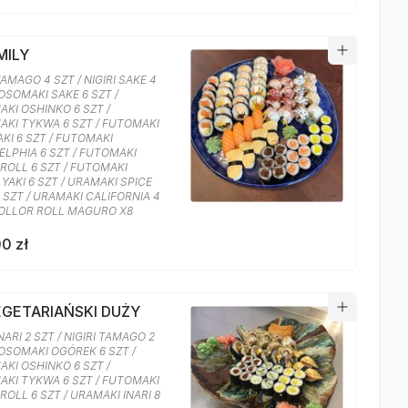
MILY
TAMAGO 4 SZT / NIGIRI SAKE 4
HOSOMAKI SAKE 6 SZT /
KI OSHINKO 6 SZT /
KI TYKWA 6 SZT / FUTOMAKI
AKI 6 SZT / FUTOMAKI
ELPHIA 6 SZT / FUTOMAKI
ROLL 6 SZT / FUTOMAKI
YAKI 6 SZT / URAMAKI SPICE
 SZT / URAMAKI CALIFORNIA 4
COLLOR ROLL MAGURO X8
0 zł
EGETARIAŃSKI DUŻY
INARI 2 SZT / NIGIRI TAMAGO 2
HOSOMAKI OGÓREK 6 SZT /
KI OSHINKO 6 SZT /
KI TYKWA 6 SZT / FUTOMAKI
ROLL 6 SZT / URAMAKI INARI 8