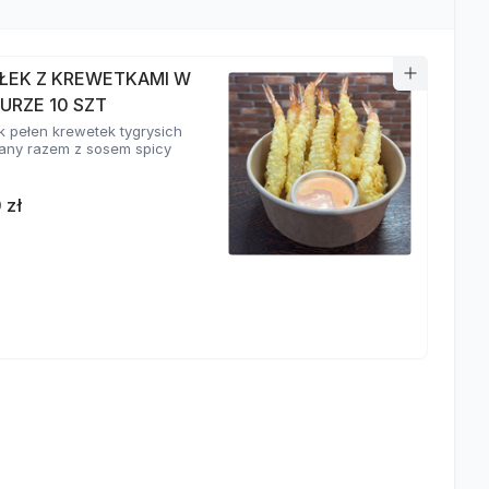
ŁEK Z KREWETKAMI W
URZE 10 SZT
k pełen krewetek tygrysich
ny razem z sosem spicy
 zł