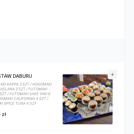
ESTAW DABURU
KI KAPPA 3 SZT / HOSOMAKI
AŚLANA 3 SZT / FUTOMAKI
 SZT / FUTOMAKI SAKE YAKI 6
URAMAKI CALIFORNIA 4 SZT /
I SPICE TUNA 4 SZT
 zł